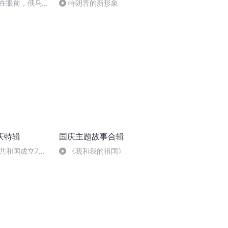
在眼前，俄乌冲
特朗普的新形象
将会如何发展？
庆特辑
国庆主题故事合辑
共和国成立73
《我和我的祖国》
场举行升国旗仪式