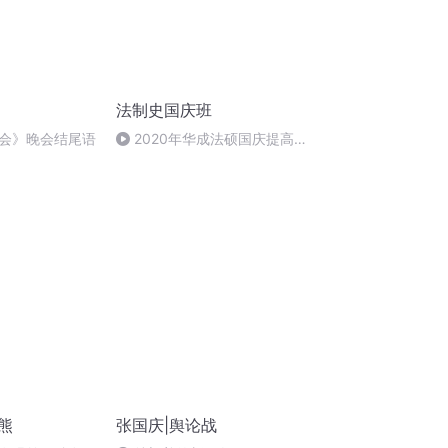
法制史国庆班
会》晚会结尾语
2020年华成法硕国庆提高班
法制史马志冰 (12)
熊
张国庆|舆论战