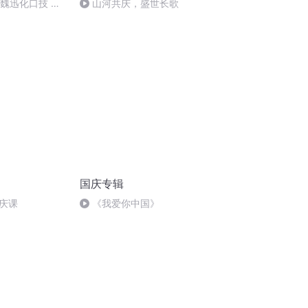
：魏迅化口技 二
山河共庆，盛世长歌
唱法和原生态
国庆专辑
庆课
《我爱你中国》