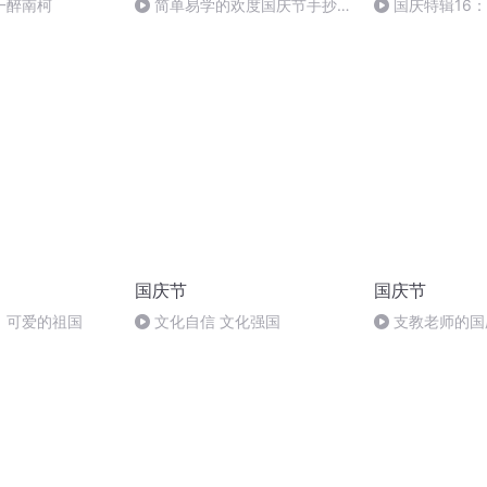
 一醉南柯
简单易学的欢度国庆节手抄报
国庆特辑16
#一分钟手抄报
胡 东方红+一般
国庆节
国庆节
，可爱的祖国
文化自信 文化强国
支教老师的国