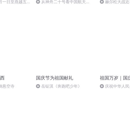
十月一日至燕越五
从神舟二十号看中国航天
赫尔松大战近
赋》组律18首
的“隐形实力”
突的关键之战，
诵
西
国庆节为祖国献礼
祖国万岁｜国
倒悬空寺
岳钲淇《奔跑吧少年》
庆祝中华人民
周年 天安门广