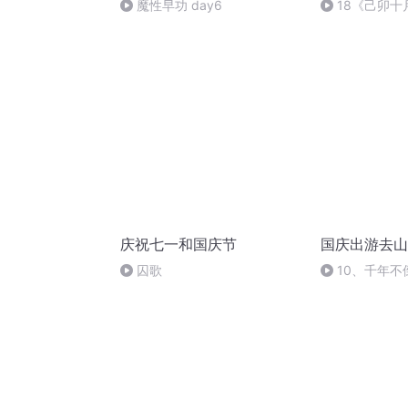
魔性早功 day6
18《己卯
日罹狴犴有感而
文天祥 自由吟
庆祝七一和国庆节
国庆出游去山
囚歌
10、千年不