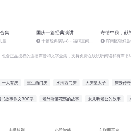
合集
国庆十篇经典演讲
寄情中秋，献
儿童
十篇经典演讲8 - 福柯空间回
浑南区朝鲜族
归异托邦演讲
多永
，包含正品授权的连播声音和文字全集，支持免费在线试听阅读和有声书M
一人有庆
重生西门庆
水浒西门庆
大庆皇太子
庆云传奇
王启年
庆之的野望
嘉庆皇帝
大庆第一恶
庆阳成长手札
读书故事作文300字
老外听落花殇的故事
女儿听老公的故事
庆
安庆年记事
事大智慧
走着夜路听鬼故事
听老物件背后的故事
听孔龙讲故
事好听的故事
听故事免费收听全集下载
主播培训
小雅智能
车联网平台