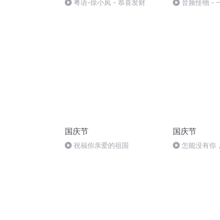
粤语-徐小凤 - 恭喜发财
音频怪物 -
国庆节
国庆节
祝福你亲爱的祖国
怎能没有你