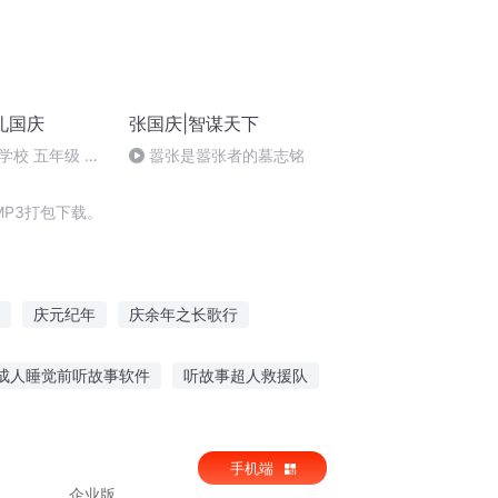
礼国庆
张国庆|智谋天下
学校 五年级 孙
嚣张是嚣张者的墓志铭
P3打包下载。
庆元纪年
庆余年之长歌行
异能重生西门庆
斗破之天庆焰火
成人睡觉前听故事软件
听故事超人救援队
事在线听免费
精灵小镇故事在线听
手机端
企业版