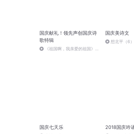
国庆献礼！领先声创国庆诗
国庆美诗文
歌特辑
想北平（6
《祖国啊，我亲爱的祖国》温
婉
国庆七天乐
2018国庆吟