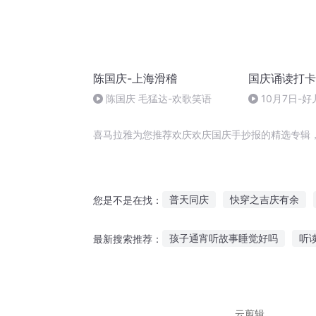
陈国庆-上海滑稽
国庆诵读打卡
陈国庆 毛猛达-欢歌笑语
10月7日-好
喜马拉雅为您推荐欢庆欢庆国庆手抄报的精选专辑
普天同庆
快穿之吉庆有余
您是不是在找：
重生之西门庆
庆余年之我叫
孩子通宵听故事睡觉好吗
听
最新搜索推荐：
穿越之大庆帝国
大官人西门
益智平板故事在线听
听小故
怎么听儿童故事书
听一个故
云剪辑