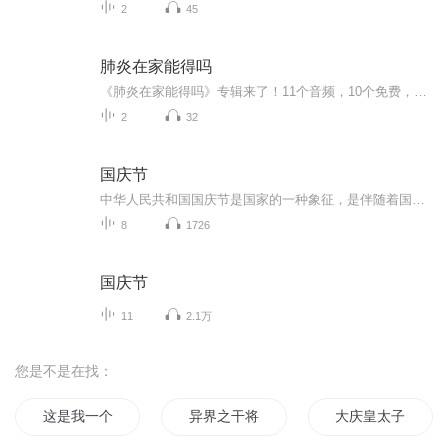
2
45
肺炎在家能得吗
《肺炎在家能得吗》专辑来了！11个音频，10个免费，1个付费，带你科学认识家庭肺炎。免费音频系统讲解10个关键问题，付费音频深度剖析，10篇干货组合拳，让你秒懂！别慌，跟着走，健康不愁！
2
32
国庆节
中华人民共和国国庆节是国家的一种象征，是伴随着国家的出现而出现的。让我们用诗歌朗诵歌颂祖国的繁荣富强，国泰民安。
8
1726
国庆节
11
2.1万
您是不是在找：
这是我一个人干的
异界之干将传说
大庆皇太子