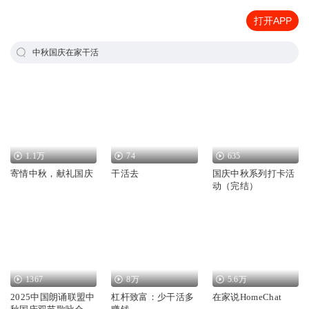
打开APP
中秋国庆在家干活
1.1万
74
635
寄情中秋，献礼国庆
干活去
国庆中秋系列打卡活
动（完结）
1367
8万
5.6万
2025中国朗诵联盟中
杠杆致富：少干活多
在家说HomeChat