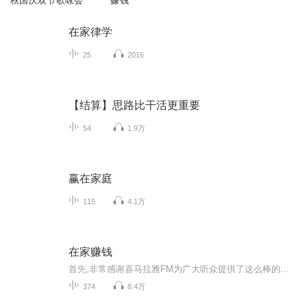
秋国庆双节歌咏会
赚钱
在家律学
25
2016
【结算】思路比干活更重要
54
1.9万
赢在家庭
115
4.1万
在家赚钱
首先,非常感谢喜马拉雅FM为广大听众提供了这么棒的音频知识分享平台，非常感谢每一位工作人员的辛勤付出！是你们让更多的人方便、快捷地获得更好、更实用的知识！ 微我的这个信：A3435192467，送《55个小本创业项目实战方案》 做为一名主播，我会通过不断地释放价值，不断的传播正能量，努力帮助到更多的人，让没有背景，没有人脉，没有资源的普通人，在当今互联网时代，也可以通过努力，改变自己和家族的命运！
374
8.4万