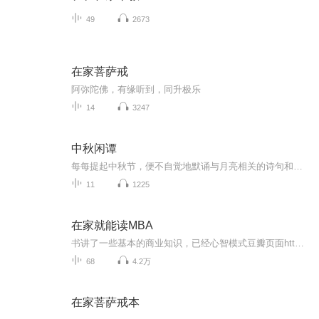
49
2673
在家菩萨戒
阿弥陀佛，有缘听到，同升极乐
14
3247
中秋闲谭
每每提起中秋节，便不自觉地默诵与月亮相关的诗句和故事来，因为中秋节里还有一个与月亮相关的美丽的传说呢！ 美丽的嫦娥姑娘和可爱的小玉兔就在月亮的广寒宫里住着，特别是在中秋节这天晚上，当一轮满月悄悄的挂在天边时，在广寒宫里、美丽的嫦娥姑娘抱着可爱的小玉兔就开活动起来，当我们与家人一起围聚在丰盛的晚餐桌旁、吃着丰盛的水果和共享月饼美食、不经意间抬头仰望天上的满月时，有眼亮的小朋友就会大叫起来：”哦，天哪，我看到月亮里面的嫦娥姐姐了，她还抱着个可爱的小兔兔和大家打招呼呢“！..… 中秋的传说和故事、闲谭古今梦落花，一起嗨聊吧...
11
1225
在家就能读MBA
书讲了一些基本的商业知识，已经心智模式豆瓣页面https://book.douban.com/subject/6900660/作者的个人网站 https://personalmba.com/继续学习的书单https://personalmba.com/best-business-books/个人读下来觉得还不错，有兴趣的朋友可以去找书看看
68
4.2万
在家菩萨戒本