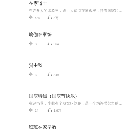
在家道士
在许多人的印象里，道士大多待在道观里，持着国家印制的道士证，将中国唯一的本土道门宗教传承下去。如果是走上街头摆摊解卦，则会被大多数人认为是骗子。国家没有给我颁发道士证，不过，我却是一名有着真才实学的道士，和坐在观里的那些道士不同，我是个...
435
3万
瑜伽在家练
3
564
贺中秋
3
849
国庆特辑（国庆节快乐）
在评书界，小魏有个朋友叫刘鹏，是一个为评书努力的小伙子。在2021年国庆期间，他想弄个特辑，便烦劳我给他录个爱国题材的评书小段儿。这种事情，不是特殊情况，小魏一般不会拒绝，也就给其录了一个《鲁迅踢鬼》，等他传完，我再传到我的专辑里。另外，小...
14
1.6万
班班在家早教