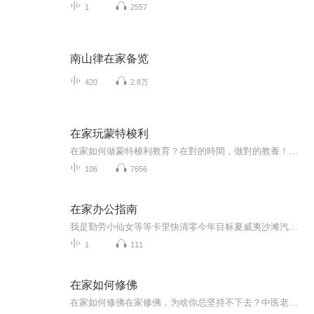
1
2557
南山律在家备览
420
2.8万
在家玩蒙特梭利
在家如何做蒙特梭利教育？在對的時間，做對的教養！把握孩子學習力爆發的關鍵時刻，孩子就能快樂學、父母輕鬆教！掌握0～6歲九大敏感期，幫助成人了解兒童，幫助兒童內在潛能最大限度的得以發揮.
106
7656
在家办公指南
我是勤劳小仙女等等卡里快清零今年目标夏威夷沙滩汽水比基尼 线上加班到夜里不怕秃头的危机泡面咖啡全备齐趁着年轻要赚很多Money 《在家办公指南》X CC酱2020开年巨制•时下最潮流的办公模式故倾安/陶黎作词X柳为作曲时下最潮流最in的办公指南，欢快活泼的旋律，诙谐幽默的歌词完美诠释每个人在家办公的真实状态，谨以此歌献给每一位默默坚守在自己岗位的人！
1
111
在家如何修佛
在家如何修佛在家修佛，为啥你总坚持不下去？中医老炮儿给你支个招 隔壁王大爷天天念叨"阿弥陀佛"，结果转头就跟菜市场大妈为了五毛钱吵得面红耳赤；朋友圈里晒抄经的小张，上个月还在深夜emo发"人生皆苦"，这周就开始狂炫火锅配啤酒——在家修佛这事儿...