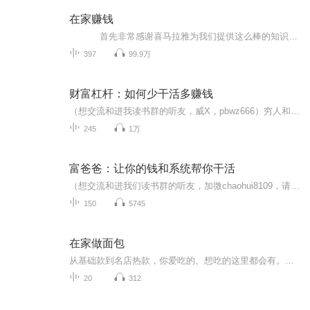
在家赚钱
首先非常感谢喜马拉雅为我们提供这么棒的知识分享平台，也感谢每位工作人员的辛勤付出！让我们能够获取更多、更好、实用的知识！ 让一个一无所有的人，如何白手起家？如何通过不断释放价值，帮助到更多的人，从而改变自己和他人的命运！ 本专辑是宋立超通过自身的一些亲身经历、经验以及所学的知识分享给大家，希望对创业者或是即将创业的人有所帮助。本专辑的宗旨： “只帮助勤奋努力的人赚钱，懒惰的人请走开！” 生活在如今的互联网时代不懂营销，就如同瞎子走路，力气花了不少，结果事与愿违。在此为你揭秘人性营销学，实实在在内部分享，为你带来更多创业实战经验，帮助不甘于现状的草根一族、及想解决困境、想转型的老板在互联网上少走弯路，创业成功！讲课风格：通俗、易懂、易操作！ 我所擅长： 开发项目，挖掘利润点。 团队管理。 互联网团队建设。 团队人际关系处理。 如何当好老板，做好老大。 关注我你将学到： 如何开发项目。 如何寻找合伙人。 如何管理团队。 如何激发团队的斗志。 如何当好一个老板。 如何在互联网时代掘金，做业务。 如何紧跟互联网和移动互联网的时代趋势 如何做企业？ 如何打造团队？ 分享互联网创业的方法。 如何用互联网工具拓展业务。 在自己不懂技术的情况下，怎么创业..........
397
99.9万
财富杠杆：如何少干活多赚钱
（想交流和进我读书群的听友，威X，pbwz666）穷人和富人之间的差别不仅仅是钱财、地位的悬殊，关键是眼光、心态和思维上的差别！真正的财务自由是什么？ 财务自由，就是当你不工作的时候，也不必为金钱发愁，因为你有其他渠道的现金收入。当工作不再是获得...
245
1万
富爸爸：让你的钱和系统帮你干活
（想交流和进我们读书群的听友，加微chaohui8109，请注明是通过什么途径了解到的播音）真正的财务自由是什么？财务自由，就是当你不工作的时候，也不必为金钱发愁，因为你有其他渠道的现金收入。当工作不再是获得金钱的唯一手段时，你便自由了。可以有足够...
150
5745
在家做面包
从基础款到名店热款，你爱吃的、想吃的这里都会有。杂粮果蔬包、健康吐司、“洋气”软欧包，黑眼豆豆、奶酪包、盐面包卷……自己动手做酱料，低糖健康更放心。薄灰带你解锁面包美味吃法新姿势，香浓花生酱、酸甜樱桃果酱、经典沙拉酱、甜蜜红豆馅……面包...
20
312