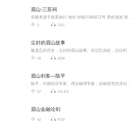
眉山-三苏祠
音频来源于链景旅行 地址 纱縠行南段72号 票价描述 暂无 开放时间 全天 乘车信息 眉山三苏祠线路交通发达，成昆铁路（眉山站）、成绵乐高铁（眉山东站）、成乐公路、成乐高速公路、成雅高速公路（经彭山）、国道213线、岷江水道由北而南纵贯全境，省道106...
1
7321
尘封的眉山故事
被遗忘的历史，尘封的眉山故事。在记忆深处，过往时光里，曾经的足迹，带着昨日的气息与情感，款款走来。一草一木、一砖一瓦，一人一事，无不向人们展示眉山这神秘城市的文化特质。
20
2638
眉山剑客—陈平
陈平，中国经济学家、理论物理学家，自称研究经济问题的物理学家。北京大学国家发展研究院（前身中国经济研究中心）教授、博士生导师（2013年退休）。复旦大学中国研究院高级研究员、学术委员会主任，上海春秋发展战略研究院高级研究员；哥伦比亚大学资本...
57
141.6万
眉山金融论剑
42
9720