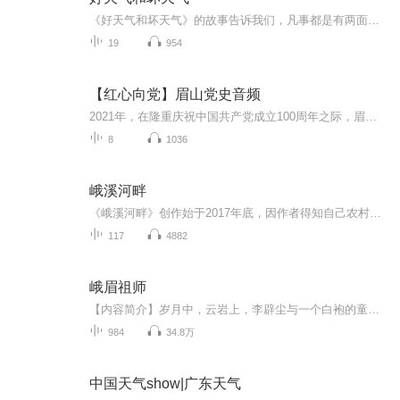
《好天气和坏天气》的故事告诉我们，凡事都是有两面性的，有好的一面，也有坏的一面，如果我们总是盯着事情坏的一面，那么我们就不会快乐。如果我们变化一下看问题的角度，把着眼点盯着事物好的一面看，那我们的烦恼就会减少很多。
19
954
【红心向党】眉山党史音频
2021年，在隆重庆祝中国共产党成立100周年之际，眉山市党史和地方志编纂中心联合眉山市广播电视台推出了《红心向党》系列节目，介绍中国共产党眉山历史，回顾辉煌征程，重温峥嵘岁月...
8
1036
峨溪河畔
《峨溪河畔》创作始于2017年底，因作者得知自己农村老家可能会被拆迁，想到儿时的经历和过去的农耕文化可能会伴随拆迁而模糊、甚至远去，他再也坐不住了，拿起笔，像一位海滩拾贝壳的孩童，把上世纪八九十年代农家所经历的点点滴滴，一一捡拾起来。 文章涉...
117
4882
峨眉祖师
【内容简介】岁月中，云岩上，李辟尘与一个白袍的童儿面对相坐。仙山之中静悄悄，四只猴子探出脑。白袍童子捧着经文：“祖师什么时候来的峨眉？”李辟尘竖起一根手指，笑而不语。.....一段丢失的岁月，因为李辟尘的到来而被彻底改变。他失去了名字，于是，...
984
34.8万
中国天气show|广东天气