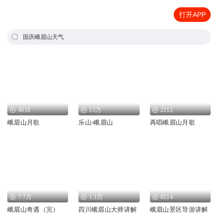
打开APP
国庆峨眉山天气
4018
15万
2112
峨眉山月歌
乐山-峨眉山
再唱峨眉山月歌
7.7万
1.1万
8114
峨眉山奇遇（完）
四川峨眉山大师讲解
峨眉山景区导游讲解