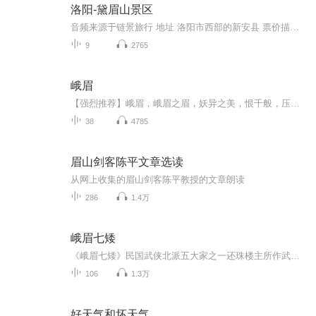
洛阳-黛眉山景区
音频来源于链景旅行 地址 洛阳市西部的新安县 票价描述 暂无 开放时间 全天 乘车信息 暂无
9
2765
峨眉
【强烈推荐】峨眉，峨眉之眉，妖异之美，恨千般，压抑破碎。【内容介绍】十三岁时，人称“美女蛇”的林菀茈，与萧亦枫产生情愫；十四岁时，她踏遍天涯只为寻他；十六岁时，她与他却已刀剑相向，萧亦枫和萧玉凝原来就是她命中注定要杀的黑白双魔；十九岁时，她死在他的剑下……她不惜用峨眉开启了强大的力量只为净化他身体的魔性……【主播/作者简介】作者：姬梦莹主播：李慧祥、黄瑜【购买须知】1、本书为付费有声书，单集0.5元，前10集免费试听，您也可以点击【立即购买】来购买全部集数。2、本...
38
4785
眉山剑客陈平文章选读
从网上收集的眉山剑客陈平教授的文章朗读
286
1.4万
峨眉七矮
《峨眉七矮》民国武侠北派五大家之一还珠楼主所作武侠小说。作为《蜀山剑侠传》的“分支小说”出版，《蜀山剑侠传》小一辈主要人物中的七矮，原以妙一真人之子齐金蝉为首，率同石生，南海双童甄艮、甄兑，南海玄龟殿散仙易周之孙、易晟之子易鼎、易震，因...
106
1.3万
好天气和坏天气