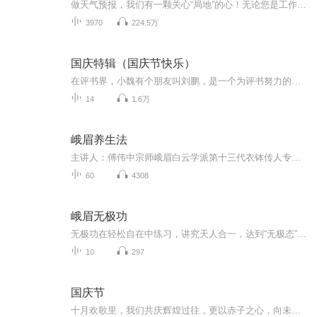
做天气预报，我们有一颗关心“局地”的心！无论您是工作生活在广东，还是出差旅游在广东，我们用更精准的落地、更精细的服务，为您的出行撑起一片艳阳天。
3970
224.5万
国庆特辑（国庆节快乐）
在评书界，小魏有个朋友叫刘鹏，是一个为评书努力的小伙子。在2021年国庆期间，他想弄个特辑，便烦劳我给他录个爱国题材的评书小段儿。这种事情，不是特殊情况，小魏一般不会拒绝，也就给其录了一个《鲁迅踢鬼》，等他传完，我再传到我的专辑里。另外，小...
14
1.6万
峨眉养生法
主讲人：傅伟中宗师峨眉白云学派第十三代衣钵传人专辑内容：峨眉白云学派的创派历史（800年传承）什么是炁补，人能不能采炁？人体的升降开合系统是什么，如何才能平衡？如何平衡阴阳，让身体保持健康？传统动静功法对养生有什么作用？什么是开悟，有什么标...
60
4308
峨眉无极功
无极功在轻松自在中练习，讲究天人合一，达到“无极态”气通全身。适合人群创业者、企业管理者，平衡家庭、事业与个人的关系职场新人，提升自我修养宝妈宝爸，上有老，下有小，需要提升自我成为中流砥柱退体人群，提升晚年生活的幸福和喜悦
10
297
国庆节
十月欢歌里，我们共庆辉煌过往，更以赤子之心，向未来书写滚烫的誓言——这盛世，值得我们以热爱相拥。