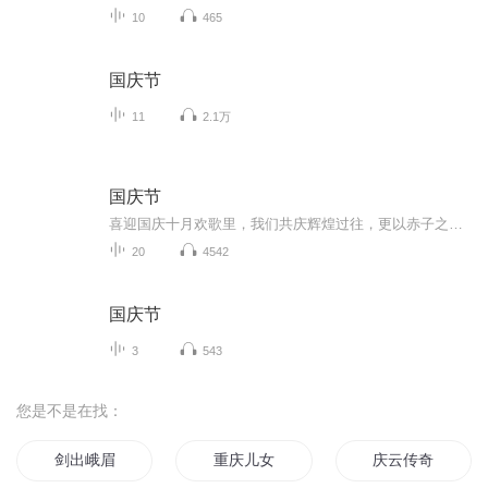
10
465
国庆节
11
2.1万
国庆节
喜迎国庆十月欢歌里，我们共庆辉煌过往，更以赤子之心，向未来书写滚烫的誓言——这盛世，值得我们以热爱相拥。
20
4542
国庆节
3
543
您是不是在找：
剑出峨眉
重庆儿女
庆云传奇