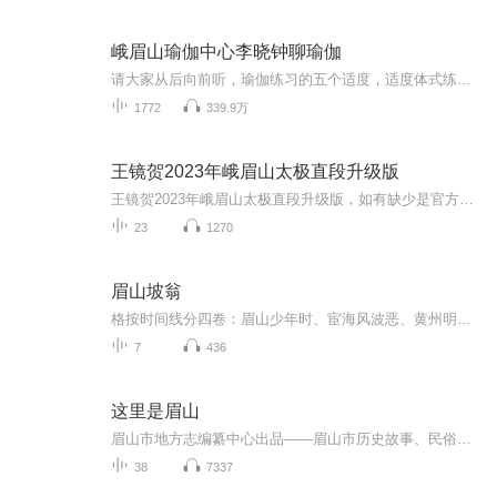
峨眉山瑜伽中心李晓钟聊瑜伽
请大家从后向前听，瑜伽练习的五个适度，适度体式练习，适度呼吸练习，适度饮食，适度休息，适度冥想静心，同时要阅读瑜伽经典，但是，我们总是纠结于体式，体式并不能代表瑜伽，体式可以引导我们走向身心平衡的状态，同样呼吸也可以，瑜伽的休息，饮食，...
1772
339.9万
王镜贺2023年峨眉山太极直段升级版
王镜贺2023年峨眉山太极直段升级版，如有缺少是官方系统删除，后期发现会补上，记得收藏关注
23
1270
眉山坡翁
格按时间线分四卷：眉山少年时、宦海风波恶、黄州明月夜、此心安处是吾乡。· 涵盖苏东坡一生重要节点：科举成名、乌台诗案、黄州躬耕、赤壁绝唱、杭州筑堤、惠州啖荔、海南办学、北归终老。· 融入经典诗词名句的创作现场，诗文与人生互证。
7
436
这里是眉山
眉山市地方志编纂中心出品——眉山市历史故事、民俗记忆、文化遗产
38
7337