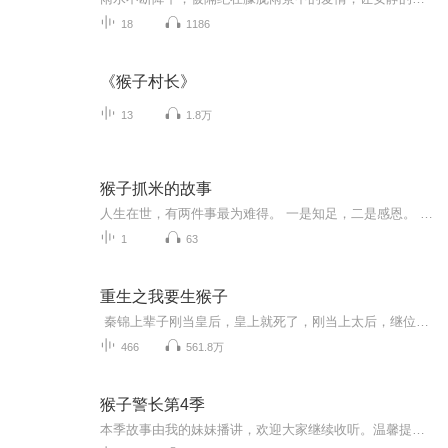
18
1186
《猴子村长》
13
1.8万
猴子抓米的故事
人生在世，有两件事最为难得。 一是知足，二是感恩。 知足，让人拥有平和的心态，收获幸福的生活；感恩，让人懂得尊重与包容，获得他人的认可。 茫茫人海，世事变幻，做一个感恩并知足的人，用阳光的心态面对生活，生活也会充满阳光。 很多人都在追求一个...
1
63
重生之我要生猴子
秦锦上辈子刚当皇后，皇上就死了，刚当上太后，继位的小皇帝夭折了，就剩个摄政王把持朝政，偶尔夜探太后闺房。世人都说她是大梁朝过的最顺心的女人。秦锦说老娘就呸了！老娘心里苦啊！一朝重生谁特么爱当皇后谁去当，谁爱当太后谁去当，老娘要抱大腿生...
466
561.8万
猴子警长第4季
本季故事由我的妹妹播讲，欢迎大家继续收听。温馨提示，本期故事完全是我妹妹原创，希望大家能喜欢。