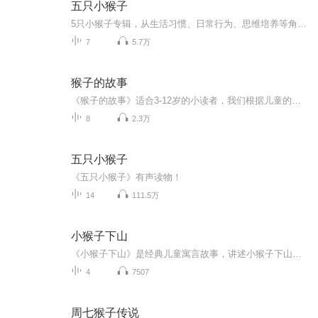
五只小猴子
5只小猴子专辑，从生活习惯、日常行为、思维培养等角度入手，激发家长和孩子的共鸣，让家长懂得孩子，让孩子保有天性，从活泼可爱、调皮捣蛋的小猴子身上，仿佛看到了自己的影子。
7
5.7万
猴子的故事
《猴子的故事》适合3-12岁的小读者，我们根据儿童的阅读水平和思维能力，侧重丛书的可读性和趣味性，在忠于原著的基础上我们力求情节连贯、流畅，并保留了原著的精彩段落和传神描写，另外我们又精心编配了精彩的三维彩图，加上精美的装帧，相信小朋友一定会爱不释手吧。
8
2.3万
五只小猴子
《五只小猴子》有声读物！
14
111.5万
小猴子下山
《小猴子下山》是经典儿童寓言故事，讲述小猴子下山后，先掰玉米，见桃子扔玉米，见西瓜扔桃子，最后追兔子又丢西瓜，兔子跑远后，它最终两手空空回家。故事生动有趣，用直白情节告诉孩子：做事要目标明确、专心致志，切勿三心二意、见异思迁，否则终将一...
4
7507
周七猴子传说