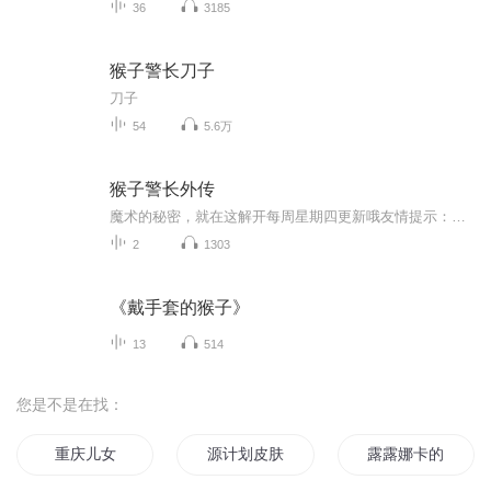
36
3185
猴子警长刀子
刀子
54
5.6万
猴子警长外传
魔术的秘密，就在这解开每周星期四更新哦友情提示：请不要在留言区发不友好评论哦！
2
1303
《戴手套的猴子》
13
514
您是不是在找：
重庆儿女
源计划皮肤系统
露露娜卡的工作室