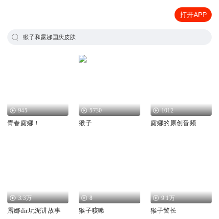
打开APP
猴子和露娜国庆皮肤
945
5730
1012
青春露娜！
猴子
露娜的原创音频
3.3万
8
9.1万
露娜dir玩泥讲故事
猴子咳嗽
猴子警长