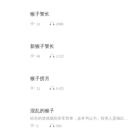
猴子警长
12
2088
新猴子警长
49
2.5万
猴子捞月
11
5.8万
混乱的猴子
硅谷的游戏规则非常简单，这本书认为：投资人是钱比时间更多的人，员工是时间比钱更多的人，创业者只不过是把二者连接起来的中间人。什么是“混乱的猴子”？它是一个由Netflix开发的测试软件，会主动攻击测试者自己的网站，故意把服务器搞砸，以此测试网站...
5
360