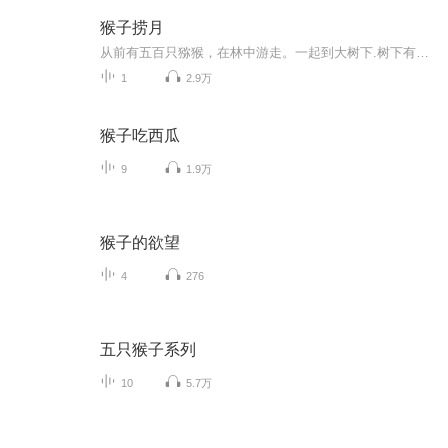
猴子捞月
从前有五百只猕猴，在林中游走。一起到大树下.树下有口井,井中有月影映现.这时猕猴的首领见此月影，对众猴伴说道"月亮今日要淹死了,月亮落在井中,应当一同捞出它,不要让世间的长夜变得黑暗。大家一起议论道:说说有什么办法能捞出它来?这时猕猴首领说:我知道捞出它的法子。我抓住树枝，你抓住我尾巴。经过许多手脚相连接，就可以捞出它。这时众猕猴，就按照首领的话，许多手脚相连接。树脆弱枝折断，所有的猕猴跌落井水中。
1
2.9万
猴子吃西瓜
9
1.9万
猴子的欲望
4
276
五只猴子系列
10
5.7万