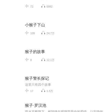
72
6882
小猴子下山
109
24.7万
猴子的故事
8
12.1万
猴子警长探记
这里只有四个故事
17
1.3万
猴子·罗汉池
雨水不断降下，被隔绝在朦胧雨景中的爱情，让安静的眷村少年无数次来到心仪女孩梁羽玲的家门前。月亮重复升起，被笼罩在残存黄昏里的爱情，令雕刻匠建兴仔一直无法成功打造出庄严的佛像。他刻出的雕像轮廓始终近似倾心的对象小月娘，过于艳丽。