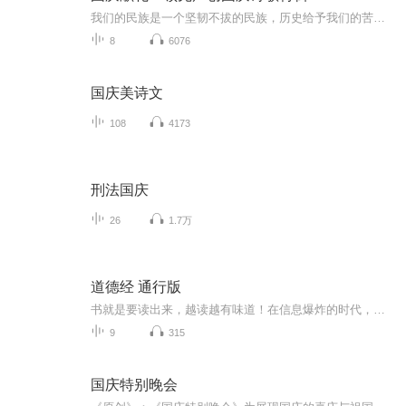
我们的民族是一个坚韧不拔的民族，历史给予我们的苦难都变成了闪着金光的勋章！我们的国家是一个龙腾虎跃的国家，那条巨龙正以不可阻挡之势崛起于神奇的东方！------------------------------------------------值此祖国70周年华诞之际，领先声创以诗歌向祖国献礼！用我们的声音、用我们的热血、用我们的灵魂诵读经典爱国篇章，歌颂我们的祖国！永远繁荣富强！
8
6076
国庆美诗文
108
4173
刑法国庆
26
1.7万
道德经 通行版
书就是要读出来，越读越有味道！在信息爆炸的时代，我们比任何时候都更需要一处让心灵回归宁静的栖息地。《道德经》这部流传两千五百年的东方智慧经典，如今以有声书的形式焕发新生，正是为忙碌的现代人量身定制的精神良方。聆听智者低语，重塑生活哲学《...
9
315
国庆特别晚会