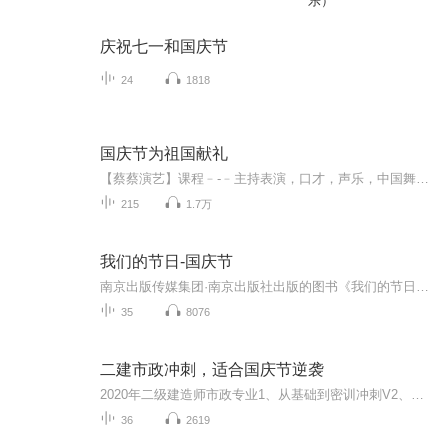
乐）
庆祝七一和国庆节
24
1818
国庆节为祖国献礼
【蔡蔡演艺】课程﹣-﹣主持表演，口才，声乐，中国舞，民族舞。独特的小舞台，专业的录音棚，每一位同学都能成为优秀的小明星。独特的教学模式，轻松上课，快乐学习！知名主持人，舞蹈家，高级教师任职授课！江南总校：河沟街42号三楼 18545856430江北分校...
215
1.7万
我们的节日-国庆节
南京出版传媒集团·南京出版社出版的图书《我们的节日》通过对中国节日文化和节日意义进行深度的挖掘，面向青少年群体构建独具特色的栏目内容，以此丰富春节、元宵节、清明节、端午节、七夕节、中秋节、重阳节等传统节日；六一节、教师节、国庆节等新兴节日的文化内涵和表现形式。促进青少年形成新的节日习俗，提升节日仪式感、认同感。音频作品由金陵朗读者联盟志愿者朗诵，南京音像出版社、金陵图书馆联合制作。
35
8076
二建市政冲刺，适合国庆节逆袭
2020年二级建造师市政专业1、从基础到密训冲刺V2、从精华课程到超压密押V3、0基础同步更新v4、持续更新到2020年考试V5、只要你跟着学让你一次稳拿证V6、渠道超压压题，超压三页纸等独家绝密压题!
36
2619