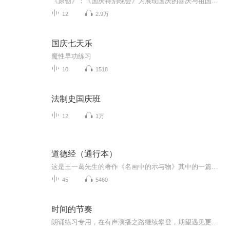
《原创》：《国庆特别晚会》为展现国庆的喜庆与祖国的深情我将以具体的场景切入从清晨升旗的庄严到街头巷尾的欢庆到历史与当下的交融，用优美的笔触传递对祖国的热爱与自豪！用诗歌和情感美文形式，歌颂祖国的繁荣富强，祝人民幸福安康！
12
2.9万
国庆七天乐
魔性早功练习
10
1518
法制史国庆班
12
1万
道德经（通行本）
这是王一葛先生的著作《名画中的示与物》其中的一篇文章。我非常有感触，朗诵保留供以后自己欣赏
45
5460
时间的节奏
朗诵练习专用，在有声演播之路继续攀登，期望遇见更好的自已，努力中……