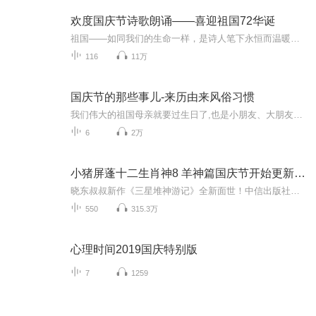
欢度国庆节诗歌朗诵——喜迎祖国72华诞
祖国——如同我们的生命一样，是诗人笔下永恒而温暖的主题。在祖国72周年华诞来临之际，特创建这个诗歌朗诵专辑，诵读经典爱国篇章，和大家一起歌颂祖国，向国庆的献礼！祝愿伟大的祖国繁荣富强，祝愿大家国庆节快乐，度过平安快乐的黄金周假期！
116
11万
国庆节的那些事儿-来历由来风俗习惯
我们伟大的祖国母亲就要过生日了,也是小朋友、大朋友们最喜欢的“国庆小长假”或说“黄金周”还有说”国庆7天乐”的，说法真是不一而足。那么“国庆节”是怎么来的？自古以来国庆节怎么庆贺？新中国国庆节的来历，以及新中国国庆节的庆贺方式又有哪些呢？ ...
6
2万
小猪屏蓬十二生肖神8 羊神篇国庆节开始更新啦！
晓东叔叔新作《三星堆神游记》全新面世！中信出版社出版！京东当当淘宝均有售！点蓝色字收听——《小猪屏蓬爆笑日记2024》《小猪屏蓬爆笑日记2》《小猪屏蓬爆笑日记1》让你笑得喘不上气！《我进故宫当富翁——小猪屏蓬故宫财商笔记》教你成为大富翁！《小...
550
315.3万
心理时间2019国庆特别版
7
1259