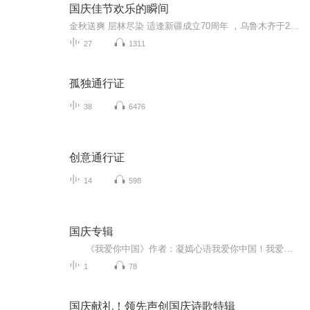
国庆佳节欢乐的瞬间
金秋送爽 层林尽染 适逢新疆成立70周年 ，乌鲁木齐于2025年9月23日迎来党中央和习大大带领的慰问团。新疆各族群众欢欣鼓舞，热烈欢迎。
27
1311
孤独通行证
38
6476
创意通行证
14
598
国庆专辑
《我爱你中国》作者：凝嫣心语我爱你中国！我爱你春天蓬勃的秧苗；我爱你秋日金黄的硕果。我爱你中国！我爱你青松气质，我爱你红梅品格！我爱你家乡的甜蔗好像乳汁滋润着我的心窝。我爱你中国，我要把最美的歌儿献给你，我的母亲我的祖国。我爱你中国，我爱...
1
78
国庆献礼！领先声创国庆诗歌特辑