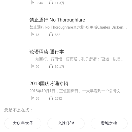
3244
11.3万
禁止通行 No Thoroughfare
禁止通行No Thoroughfare查尔斯·狄更斯Charles Dickens孤儿院有两名同名的男孩（沃尔特·怀尔丁），两人成人后却命运多舛。其中一个沃尔特是一名红酒公司的业主，他去世前留下份遗嘱，委托他人去寻找失踪的遗产继承人。为了找到这位继承人，他们从伦敦金融城的酒窖出发，严寒中跨越了阿尔卑斯山，途中经历了千难万险，亲友背叛，但在女主人公玛格丽特的勇气鼓舞之下，大家终到达了幸福的地中海地带。...
13
582
论语诵读-通行本
知而行、行而悟、悟而通，孔子所谓：“吾道一以贯之”是也！然，由行而悟而通，岂易事哉？读诵不能离也！否则“文且不知，道又安在？！”惟于日常闻薰闻修，方能深入藏识，运用时才能一触即发！ 牧心主人 己亥 春...
20
30.1万
2018国庆吟诵专辑
2018年10月1日，正值国庆日。一大早看到一个公号文章，正是文天祥的《己卯十月一日至燕越五日罹狴犴有感而赋》。当然，彼十一非当今的十一。不过数字的巧合还是让人感触，今天拿来读一读，体味一番历史英杰的民族情怀，恰也当时。 根据诗题来看，这组诗是写于十月一日至十月五日之间，是文天祥被俘之后所作，这些诗作不仅有凛凛正气，更也能看的到他百端交集的复杂情感。另一首于右任先生的《望大陆》，微信公号有称《望乡》，一句“山之上国之殇”荡气回肠，一并兴起拿来读了一读。仓促间多有瑕疵...
38
2592
您是不是在找：
大庆皇太子
光速传说
费城之魂