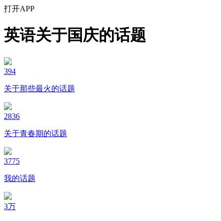
打开APP
英语关于国庆的话题
394
关于那些最火的话题
2836
关于青春期的话题
3775
我的话题
3万