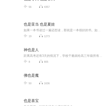
56
4357
也是亚当 也是夏娃
如果一本书读过一遍还想读，那就是一本很好的书。如果读过一遍想买一本，那就是一本十分好的书。对于我，它就是这么一本十分好的书，和大家分享。
19
1273
神也是人
距离高考还有3天的情况下，学校干脆就给高三年级所有的班级放假了，以便这些马上就要跳龙门的鲤鱼们有时间调整好心态，其他同学还在家中为高考努力的拼搏着，恨不得在这3天里把高中3年所学的所有课程全都掌握，而我却站在离学校很远的一个悬崖上…………后...
8
805
佛也是魔
50
1636
也是喜宝