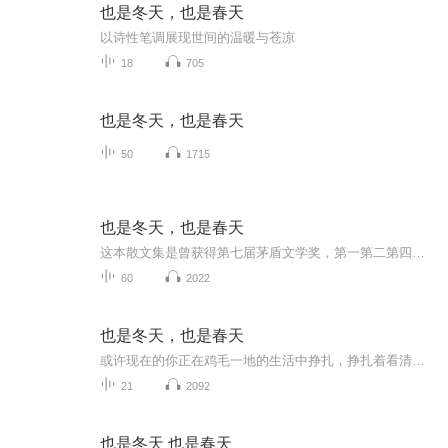
也是冬天，也是春天
以诗性笔调展现世间的温暖与苍凉
18
705
也是冬天，也是春天
50
1715
也是冬天，也是春天
这本散文集是曾获得第七届茅盾文学奖，第一第二第四届鲁迅文学奖，澳大利亚“悬念句子文学奖”等文学奖励的女作家迟子建写的。1964年生于漠河，1983年开始写作，主要作品有长篇小说《伪满州国》《越过云层的晴朗》《额尔古纳河右岸》《白雪乌鸦》等。
60
2022
也是冬天，也是春天
或许现在的你正在鸡毛一地的生活中挣扎，挣扎着看清，挣扎着释然。太多的人，太多的事正慢慢磨平你对生活的期待。漠然，冷淡，渐渐的都忘记了自己为什么会对着一朵花，一片云痴看的感动。那么，正好，我们一起拾起那些曾经的感动和欣喜，重新找回……
21
2092
也是冬天 也是春天