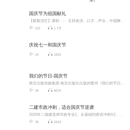
乐）
国庆节为祖国献礼
【蔡蔡演艺】课程﹣-﹣主持表演，口才，声乐，中国舞，民族舞。独特的小舞台，专业的录音棚，每一位同学都能成为优秀的小明星。独特的教学模式，轻松上课，快乐学习！知名主持人，舞蹈家，高级教师任职授课！江南总校：河沟街42号三楼 18545856430江北分校...
215
1.7万
庆祝七一和国庆节
24
1818
我们的节日-国庆节
南京出版传媒集团·南京出版社出版的图书《我们的节日》通过对中国节日文化和节日意义进行深度的挖掘，面向青少年群体构建独具特色的栏目内容，以此丰富春节、元宵节、清明节、端午节、七夕节、中秋节、重阳节等传统节日；六一节、教师节、国庆节等新兴节日的文化内涵和表现形式。促进青少年形成新的节日习俗，提升节日仪式感、认同感。音频作品由金陵朗读者联盟志愿者朗诵，南京音像出版社、金陵图书馆联合制作。
35
8076
二建市政冲刺，适合国庆节逆袭
2020年二级建造师市政专业1、从基础到密训冲刺V2、从精华课程到超压密押V3、0基础同步更新v4、持续更新到2020年考试V5、只要你跟着学让你一次稳拿证V6、渠道超压压题，超压三页纸等独家绝密压题!
36
2619