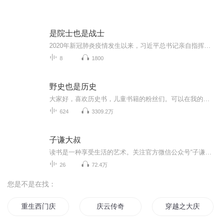
是院士也是战士
2020年新冠肺炎疫情发生以来，习近平总书记亲自指挥、亲自部署，全国人民万众一心、和衷共济，抗击新冠肺炎疫情取得重大战略成果。在这过程中，无数中国科学家攻坚克难、勇攀高峰，始终奋战在治疗、疫苗研发、防控等重要领域第一线，为抗击新冠肺炎疫情做出突出贡献，他们是院士更是战士。为了传递伟大抗疫精神，由中国科技馆出品，湖北之声&湖北经济广播共同制作播出“是院士也是战士——新冠肺炎防疫中的故事”广播剧。八集系列广播剧《是院士也是战士》以声音艺术形式讲述钟南山、陈薇、张伯礼、李兰娟、王辰...
8
1800
野史也是历史
大家好，喜欢历史书，儿童书籍的粉丝们。可以在我的店铺购买，谢谢啦点击→_→我的店铺历史是说过和做过事情的记忆,人人都是他自己的历史学家.
624
3309.2万
子谦大叔
读书是一种享受生活的艺术。关注官方微信公众号“子谦大叔”更多精彩等着你。
26
72.4万
您是不是在找：
重生西门庆
庆云传奇
穿越之大庆帝国