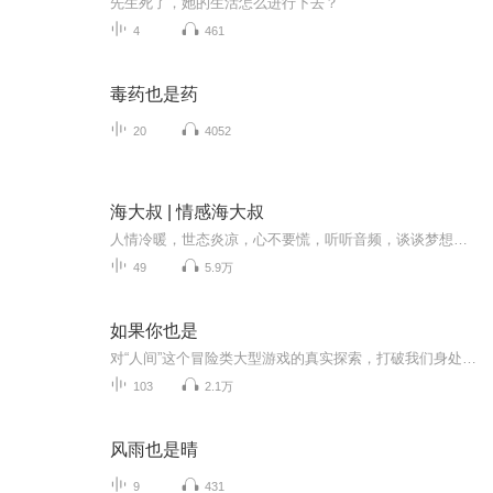
先生死了，她的生活怎么进行下去？
4
461
毒药也是药
20
4052
海大叔 | 情感海大叔
人情冷暖，世态炎凉，心不要慌，听听音频，谈谈梦想，有海大叔，倾诉衷肠！！
49
5.9万
如果你也是
对“人间”这个冒险类大型游戏的真实探索，打破我们身处的世界，聚焦每一个鲜活的生命。今天的我们认为：一切问题不必再有专属于它的解题思路，并邀请你一起来感受“35+”的中女力量。
103
2.1万
风雨也是晴
9
431