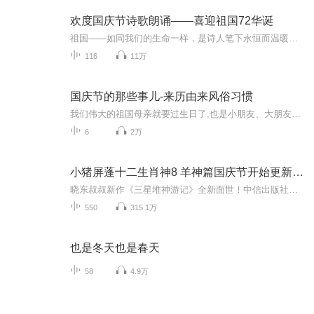
欢度国庆节诗歌朗诵——喜迎祖国72华诞
祖国——如同我们的生命一样，是诗人笔下永恒而温暖的主题。在祖国72周年华诞来临之际，特创建这个诗歌朗诵专辑，诵读经典爱国篇章，和大家一起歌颂祖国，向国庆的献礼！祝愿伟大的祖国繁荣富强，祝愿大家国庆节快乐，度过平安快乐的黄金周假期！
116
11万
国庆节的那些事儿-来历由来风俗习惯
我们伟大的祖国母亲就要过生日了,也是小朋友、大朋友们最喜欢的“国庆小长假”或说“黄金周”还有说”国庆7天乐”的，说法真是不一而足。那么“国庆节”是怎么来的？自古以来国庆节怎么庆贺？新中国国庆节的来历，以及新中国国庆节的庆贺方式又有哪些呢？ ...
6
2万
小猪屏蓬十二生肖神8 羊神篇国庆节开始更新啦！
晓东叔叔新作《三星堆神游记》全新面世！中信出版社出版！京东当当淘宝均有售！点蓝色字收听——《小猪屏蓬爆笑日记2024》《小猪屏蓬爆笑日记2》《小猪屏蓬爆笑日记1》让你笑得喘不上气！《我进故宫当富翁——小猪屏蓬故宫财商笔记》教你成为大富翁！《小...
550
315.1万
也是冬天也是春天
58
4.9万