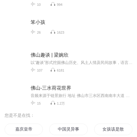
10
994
笨小孩
26
1623
佛山趣谈 | 梁婉欣
以“趣谈”形式挖掘佛山历史、风土人情及民间故事，语言风格生动幽默，兼具文化性与趣味性。
107
6181
佛山-三水荷花世界
音频来源于链景旅行 地址 佛山市三水区西南南丰大道 票价描述 暂无 开放时间 8:00-17:30 乘车信息 1. 佛山市、肇庆市内驾车方案：沿321国道往三水西南市区方向，于西南健力宝路（三水花园酒店）转至清远方向，约3公里左转直入荷花大道到达终点。2. 广东省...
15
1.2万
您是不是在找：
嘉庆皇帝
中国灵异事件之重庆红衣男孩
女孩该是散养出的