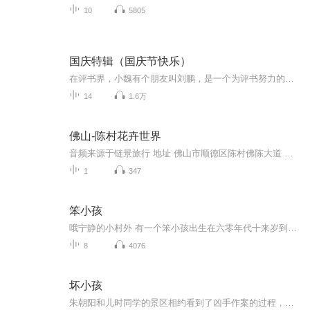
10
5805
国庆特辑（国庆节快乐）
在评书界，小魏有个朋友叫刘鹏，是一个为评书努力的小伙子。在2021年国庆期间，他想弄个特辑，便烦劳我给他录个爱国题材的评书小段儿。这种事情，不是特殊情况，小魏一般不会拒绝，也就给其录了一个《鲁迅踢鬼》，等他传完，我再传到我的专辑里。另外，小...
14
1.6万
佛山-陈村花卉世界
音频来源于链景旅行 地址 佛山市顺德区陈村佛陈大道 票价描述 免费开放 开放时间 8:00-18:00 乘车信息 佛山（鸿运）汽车站坐27路车
1
347
笨小孩
哦宁静的小村外 有一个笨小孩出生在六零年代十来岁到城市 不怕那太阳晒努力在柒零年代发现呀城市里 朋友们不用去灌溉花自然会开哦转眼间那么快 这一个笨小孩又到了八零年代三十岁到头来 不算好也不坏经过了玖零年代最无奈他自己 总是会慢人家一拍没有钱在...
8
4076
坏小孩
朱朝阳和儿时同学的景区相约看到了凶手作案的过程，而引发的一系列后续情节，转而一张内存卡、一本日记、一段父亲的录音，层层揭开的线索背后，幼小的心灵受到极大的打击，每一步探寻都在逼近不为人知的真相，透露着人性的可怕！