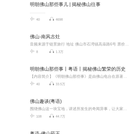
明朝佛山那些事儿 | 揭秘佛山往事
.............
40
4698
佛山-南风古灶
音频来源于链景旅行 地址 佛山市石湾镇高庙路6号 票价描述 暂无 开放时间 8:00-17:00 乘车信息 可搭乘109路、120路、137路、桂26路等公交车至南风古灶站下车。
8
1.3万
明朝佛山那些事丨粤语丨揭秘佛山繁荣的历史
【内容简介】《明朝佛山那些事》是由佛山电台在原著《明代佛山社会经济》基础上改编而成的通俗历史节目，以冶铁铸造行业的产生和逐渐兴盛为主要线索，主要介绍从先秦到明代，佛山铁锅和佛山大炮在明代国家政治、经济和外交领域发挥的重要历史作用。佛山铁...
40
33.5万
佛山趣谈(粤语)
围绕佛山这一块宝地，讲述所发生的奇闻异事，让大家在快乐的氛围中，了解佛山，爱上佛山。
108
44.7万
粤语-佛山药王