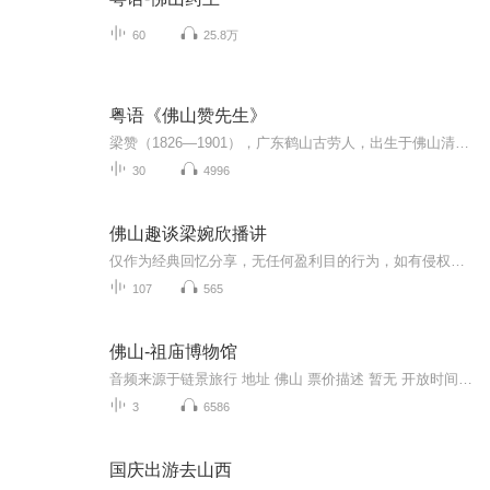
60
25.8万
粤语《佛山赞先生》
梁赞（1826—1901），广东鹤山古劳人，出生于佛山清正堂街家中，晚清著名武术家。于清光绪初在赞生堂内收徒传技，除其子梁璧外，得衣钵真传的有陈华顺、陈桂、雷汝济等。其父在佛山筷子大街市场内开设赞生堂药材店，精通岐黄医术。丧父后，开始在店中行医，深得病家称道。梁少年时便喜爱习武。父亲生时，曾广聘名师传授武功。继承父业后更求深造，得友人梁佳介绍先后礼聘咏春拳术传人黄华宝及其师弟梁二娣来佛山传技多年。两位前辈深喜梁英年勤奋，认为是可造之材，尽将咏春拳术奥秘及少林六点半棍法悉心教授...
30
4996
佛山趣谈梁婉欣播讲
仅作为经典回忆分享，无任何盈利目的行为，如有侵权请联系删除。
107
565
佛山-祖庙博物馆
音频来源于链景旅行 地址 佛山 票价描述 暂无 开放时间 8:00~18:00 乘车信息 暂无
3
6586
国庆出游去山西