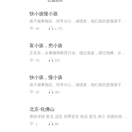
公园景区
快小孩慢小孩
孩子做事拖拉，经常分心，成绩差，他们真的是慢孩子吗？孩子一直学习很好，但是突然有一天不想学习了，快孩子有可能变慢吗？我们的教育中，经常把慢孩子的问题当作“症状”，给孩子贴上ADHD、学习障碍的标签，但往往忽略了孩子学习能力和教材难度的匹配。...
44
1.7万
富小孩，穷小孩
王东东，从事微商教育行业。端过菜盘，摆过地摊，从无背景没人脉，迷茫无望到找到方向死磕2年坚持不懈，凭借真实，坚持，抓住移动互联网机遇，帮助服务影响千万微商人次,专注服务于一线拼搏的个人微商找到方向，实现自我价值。推动微商行业健康发展。并被业界推举为微商情感营销教父，世界新微商年会导师，微商团队培训体系搭建专家。2015年创建微商创业学院，拥有几千位付费学员，目前学员均成为各自领域佼佼者，服务于各知名品牌企业机构，微商知名品牌团队等。
70
5万
快小孩，慢小孩
孩子做事拖拉，经常分心，成绩差，他们真的是慢孩子吗？孩子一直学习很好，但是突然有一天不想学习了，孩子有可能变慢吗？我们的教育中经常把孩子的问题当作“症状”，给孩子贴上ADHD、学习障碍的标签，但往往忽略了孩子学习能力和教材难度的匹配。本书的...
47
357
北京-化佛山
票价详情 暂无 适宜 四季皆宜 电话 暂无 简介 亲爱的游客，欢迎您来到化佛山参观游玩。化佛山地处彝州腹地，以山雄、林幽、树奇等而被誉为“滇中第一山”，化佛山原名玉屏山，自明代后期兴建佛寺，开创禅林佛法大盛而更名化佛山，先后兴建寺宇13座，至今已...
1
88