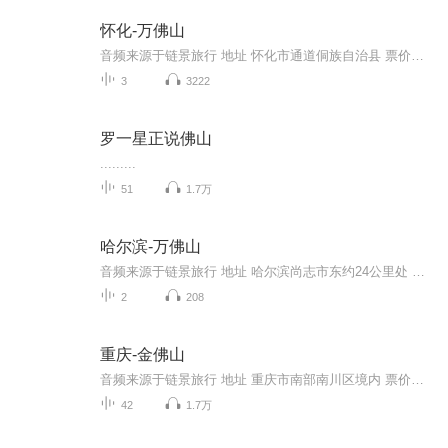
怀化-万佛山
音频来源于链景旅行 地址 怀化市通道侗族自治县 票价描述 成人票：100元。70岁以上老人持老年优待证免大门票，儿童1.3米（含1.3米）以下免票。 开放时间 8:00-18:00 乘车信息 1、可从长沙坐火车到怀化，怀化坐火车至通道，之后再换乘汽车达万佛山。2、可从...
3
3222
罗一星正说佛山
.........
51
1.7万
哈尔滨-万佛山
音频来源于链景旅行 地址 哈尔滨尚志市东约24公里处 票价描述 门市价：20.0元 开放时间 8:00-16:00 乘车信息 暂无
2
208
重庆-金佛山
音频来源于链景旅行 地址 重庆市南部南川区境内 票价描述 旺季75元（1、2、4、5、7、8、10、12月），淡季50元（3、6、9、11月）。金佛山西坡索道上山50元，下山40元，往返80元；北坡索道上山40元，下山30元，往返70元。 开放时间 8:00-18:30，索道关闭时间...
42
1.7万