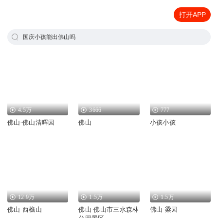
打开APP
国庆小孩能出佛山吗
4.5万
3666
777
佛山-佛山清晖园
佛山
小孩小孩
12.9万
1.5万
1.5万
佛山-西樵山
佛山-佛山市三水森林
佛山-梁园