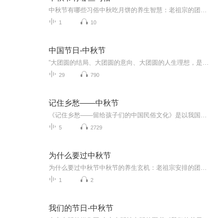
中秋节有哪些习俗中秋吃月饼的养生智慧：老祖宗的团圆密码全藏在这张饼里 （开篇先抛个灵魂拷问）您有没有想过，为什么中秋节非得跟月饼死磕？就像现代人追剧必须配奶茶，古人赏月手里不攥块月饼就跟缺了充电宝似的浑身不自在。今天咱们就扒一扒这块油...
1
10
中国节日-中秋节
“大团圆的结局、大团圆的意向、大团圆的人生理想，是中国文化的情结……”正因为圆满的月亮，与人间情感生活有了这样密不可分的联系，我们的诗人才会发出“月是故乡明”的感慨。在一年的时序中，中秋节所在的是秋季中期，天气不冷不热，白昼与夜晚均等，...
29
790
记住乡愁——中秋节
《记住乡愁——留给孩子们的中国民俗文化》是以我国民俗事象的精彩节点为圆心，广泛地辐射民俗生活的方方面面，资料翔实、梳理系统，具有很高的文化史料价值和现实意义，对于长期忽视生活中的优秀传统文化活态传承的倾向是一种矫正。...
5
2729
为什么要过中秋节
为什么要过中秋节中秋节的养生玄机：老祖宗安排的团圆节，暗藏多少健康密码？ 朋友，你有没有发现，中秋节就像被设置在年度日程表上的一个强制“系统更新”？平时工作群里静如死水，这天突然集体复活，连失联十年的前同事都能蹦出来发句“中秋快乐”。...
1
2
我们的节日-中秋节