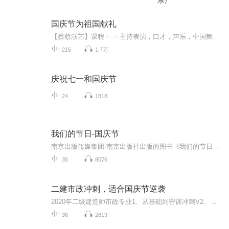
乐）
国庆节为祖国献礼
【蔡蔡演艺】课程﹣-﹣主持表演，口才，声乐，中国舞，民族舞。独特的小舞台，专业的录音棚，每一位同学都能成为优秀的小明星。独特的教学模式，轻松上课，快乐学习！知名主持人，舞蹈家，高级教师任职授课！江南总校：河沟街42号三楼 18545856430江北分校...
215
1.7万
庆祝七一和国庆节
24
1818
我们的节日-国庆节
南京出版传媒集团·南京出版社出版的图书《我们的节日》通过对中国节日文化和节日意义进行深度的挖掘，面向青少年群体构建独具特色的栏目内容，以此丰富春节、元宵节、清明节、端午节、七夕节、中秋节、重阳节等传统节日；六一节、教师节、国庆节等新兴节日的文化内涵和表现形式。促进青少年形成新的节日习俗，提升节日仪式感、认同感。音频作品由金陵朗读者联盟志愿者朗诵，南京音像出版社、金陵图书馆联合制作。
35
8076
二建市政冲刺，适合国庆节逆袭
2020年二级建造师市政专业1、从基础到密训冲刺V2、从精华课程到超压密押V3、0基础同步更新v4、持续更新到2020年考试V5、只要你跟着学让你一次稳拿证V6、渠道超压压题，超压三页纸等独家绝密压题!
36
2619