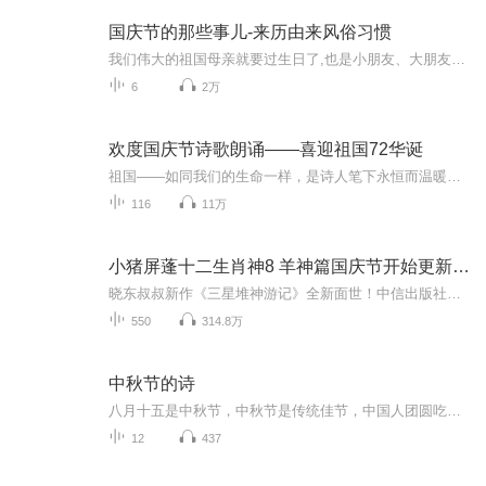
国庆节的那些事儿-来历由来风俗习惯
我们伟大的祖国母亲就要过生日了,也是小朋友、大朋友们最喜欢的“国庆小长假”或说“黄金周”还有说”国庆7天乐”的，说法真是不一而足。那么“国庆节”是怎么来的？自古以来国庆节怎么庆贺？新中国国庆节的来历，以及新中国国庆节的庆贺方式又有哪些呢？ ...
6
2万
欢度国庆节诗歌朗诵——喜迎祖国72华诞
祖国——如同我们的生命一样，是诗人笔下永恒而温暖的主题。在祖国72周年华诞来临之际，特创建这个诗歌朗诵专辑，诵读经典爱国篇章，和大家一起歌颂祖国，向国庆的献礼！祝愿伟大的祖国繁荣富强，祝愿大家国庆节快乐，度过平安快乐的黄金周假期！
116
11万
小猪屏蓬十二生肖神8 羊神篇国庆节开始更新啦！
晓东叔叔新作《三星堆神游记》全新面世！中信出版社出版！京东当当淘宝均有售！点蓝色字收听——《小猪屏蓬爆笑日记2024》《小猪屏蓬爆笑日记2》《小猪屏蓬爆笑日记1》让你笑得喘不上气！《我进故宫当富翁——小猪屏蓬故宫财商笔记》教你成为大富翁！《小...
550
314.8万
中秋节的诗
八月十五是中秋节，中秋节是传统佳节，中国人团圆吃月饼的日子，这个节日自古就有，所以留下了不少关于中秋节的诗
12
437