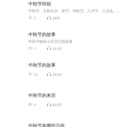
中秋节特辑
中秋节，又称月夕、秋节、仲秋节、八月节、八月会、追月节、玩月节、拜月节、女儿节或团圆节，是流行于中国众多民族与汉字文化圈诸国的传统文化节日，时在农历八月十五；因其恰值三秋之半，故名，也有些地方将中秋节定在八月十六。[1-2] 中秋节始于唐朝...
1
1624
中秋节的故事
中秋节献给小宝贝们的故事
7
32.4万
中秋节的故事
11
29.9万
中秋节的来历
4
65.8万
中秋节有哪些习俗