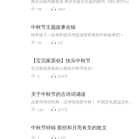
南京出版传媒集团·南京出版社出版的图书《我们的节日》通过对中国节日文化和节日意义进行深度的挖掘，面向青少年群体构建独具特色的栏目内容，以此丰富春节、元宵节、清明节、端午节、七夕节、中秋节、重阳节等传统节日；六一节、教师节、国庆节等新兴节日的文化内涵和表现形式。促进青少年形成新的节日习俗，提升节日仪式感、认同感。音频作品由金陵朗读者联盟志愿者朗诵，南京音像出版社、金陵图书馆联合制作。
59
3447
中秋节主题故事合辑
快带孩子一起来听因为书悦读馆带来的中秋故事吧！
10
1万
【宝贝家原创】快乐中秋节
宝贝家祝所有的小朋友中秋节快乐~
6
10.9万
关于中秋节的古诗词诵读
品唐诗宋词经典，过诗情画意中秋！ 中国文化源远流长，博大精深，诗词向来是以其阳春白雪式的唯美典雅，吸引了无数虔诚的追随者，尤其是那些集作者思想、感情、智慧、创造力于一身的千古名句，虽历经千载沧桑仍熠熠生辉，尽管在现代文明的嘈杂与喧嚣中独自...
110
23.7万
中秋节特辑 那些和月亮有关的散文
7
1.2万