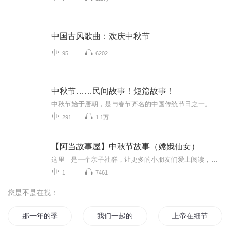
中国古风歌曲：欢庆中秋节
95
6202
中秋节……民间故事！短篇故事！
中秋节始于唐朝，是与春节齐名的中国传统节日之一。中秋节自古便有祭月、赏月、拜月、吃月饼、赏桂花、饮桂花酒等习俗，为寄托思念故乡、思念亲人之情，以月之圆，兆人之团圆。流传至今，经久不息。民间故事！少儿读物！健康养生！
291
1.1万
【阿当故事屋】中秋节故事（嫦娥仙女）
这里 是一个亲子社群，让更多的小朋友们爱上阅读，享受每天的亲子阅读时光！阿当妈妈 会定时发送经典儿童故事音频及育儿精华文章，阿当妈妈通过自己动听的声音来给小朋友们诵读经典绘本故事，用声音传递对孩子们生命教育的意义。 ...
1
7461
您是不是在找：
那一年的季节
我们一起的下一个季节
上帝在细节里