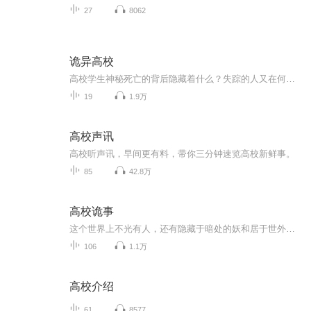
27
8062
诡异高校
高校学生神秘死亡的背后隐藏着什么？失踪的人又在何方？ 是什么人在背后操控着一切？是人性的丧失，还是鬼怪的作祟？ 林夜孤身进入高校，一切接踵而来，神秘死亡的舍友，诡异的旧校舍，午夜莫名的钟声。一切，才刚刚开始……
19
1.9万
高校声讯
高校听声讯，早间更有料，带你三分钟速览高校新鲜事。
85
42.8万
高校诡事
这个世界上不光有人，还有隐藏于暗处的妖和居于世外的神。当苗家少女满怀期待进入大学的时候，这个人神妖共存的世界在她面前徐徐展开。同时，一段段往事、一场场异梦，少女的身世也愈发扑朔迷离。悬疑加爱情的校园小说《高校诡事》期待你的收听。
106
1.1万
高校介绍
61
8577