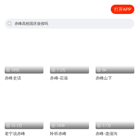
打开APP
赤峰高校国庆放假吗
1992
7.5万
60
赤峰史话
赤峰-召庙
赤峰山下
53.1万
5939
5.7万
老宁说赤峰
聆听赤峰
赤峰-道须沟