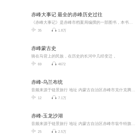
赤峰大事记 最全的赤峰历史过往
《赤峰大事记》是赤峰市档案局编撰的一部图书，本书自远古1万年前，一直到2016年，所有赤峰行政区划的土地上，发生的大事的集合。本书分享的背景，是因为2020年新冠肺炎期间，百姓都居家不能外出，为了打发广大赤峰人的宅家时间，丰富赤峰人的文化生活，让赤峰人更加热爱家乡赤峰、了解赤峰，由赤峰木奇读书会和莲语学堂联合发起举办此书的分享。“一书一茶，人生百味”，通过品茶分享书的互动方式，通过主播老韩风趣幽默、引经据典、横向纵向的分析解读，轻松愉快的了解家乡赤峰的历史文化等。
35
1.8万
赤峰蒙古史
骑在马背上的民族，在历史的长河中几经变迁，
69
4672
赤峰-乌兰布统
音频来源于链景旅行 地址 内蒙古自治区赤峰市克什克腾旗 票价描述 门市价：120.0元 开放时间 每年5月1日---10月30（24小时全天开放） 乘车信息 赤峰乘坐去乌兰布统的班车，每天只有一趟，早上9:00发出，下午2:30左右到，军马场、影视基地、元宝山牧场都有...
12
7.1万
赤峰-玉龙沙湖
音频来源于链景旅行 地址 内蒙古自治区赤峰市翁牛特旗 票价描述 暂无 开放时间 全天 乘车信息 暂无
25
2.5万