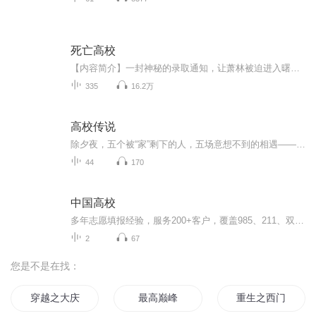
死亡高校
【内容简介】一封神秘的录取通知，让萧林被迫进入曙光学院，这是一座以殖民异界为目标的学院，萧林在这里开始了一段完全不同的大学之旅。选修课程：基础感知，基础剑术掌握，初级药剂制作……什么？还有龙语初级课程，兽人语四六级考试？这是什么鬼，难道...
335
16.2万
高校传说
除夕夜，五个被“家”剩下的人，五场意想不到的相遇——身份证丢失的她，拦下了金融系男神的跑车；为五百块跑腿的她，捡到了高烧昏迷的校草；被父母各自推拒的她，和建筑系冰山被迫合租；负债五万的她，独自看守闹鬼的老实验楼； 当烟花升起，他们才发现—...
44
170
中国高校
多年志愿填报经验，服务200+客户，覆盖985、211、双一流等各类高校，服务京津冀、山东、江西、广东、广西等省份。独创资深的咨询能力、完善的高报系统、全面的高报信息循环模型高质量服务高三学子，助力圆梦大学。
2
67
您是不是在找：
穿越之大庆帝国
最高巅峰
重生之西门庆