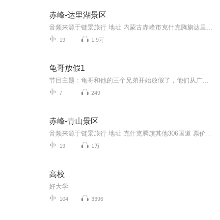
赤峰-达里湖景区
音频来源于链景旅行 地址 内蒙古赤峰市克什克腾旗达里湖 票价描述 达里湖北岸：90.00达里湖南岸：120.00 开放时间 全年开放 乘车信息 里诺尔景区公路交通便捷，自驾游客可通过以下几条线路抵达景区：路线一（北京，天津方向）：京藏高速(G6)-张石高速(S010...
19
1.9万
龟哥放假1
节目主题：龟哥和他的三个兄弟开始放假了，他们从广州回来之后正式开始了寒假生活，他们有很多作业，每天都挺充实。拉布布和企鹅也很喜欢放假，因为有大量时间可以和跟龟哥一起玩。
7
249
赤峰-青山景区
音频来源于链景旅行 地址 克什克腾旗其他306国道 票价描述 暂无 开放时间 全天 乘车信息 暂无
19
1万
高校
好大学
104
3396