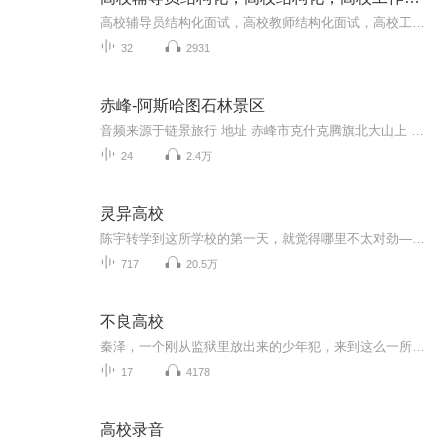
高校辅导员结构化面试，高校教师结构化面试，高校工作人员结构化面试，铁树老师面试辅导
32
2931
赤峰-阿斯哈图石林景区
音频来源于链景旅行 地址 赤峰市克什克腾旗北大山上 票价描述 暂无 开放时间 07:00~17:00 乘车信息 如果想去石林一般都会从赤峰市包车或者乘坐客车到达景区。景区内部则有班车往返于各个景点之间，方便游客游览。自驾从赤峰出发，经赤大高速至省际大通道到...
24
2.4万
灵异高校
陈宇转学到这所学校的第一天，就觉得哪里不太对劲——他的女同桌神神叨叨，总是说些听不懂的怪话；班级里有一个谁都不敢坐的“空白座位”；而半夜，他又接到了来自陌生号码的死亡短信。起初他以为只是同学的恶作剧，直到那张空白的座位上，真的出现了一具...
717
20.5万
不良高校
秦泽，一个刚从监狱里放出来的少年犯，来到这么一所强者如云的高校。这是一个充满不良人的高校。这是一个充满血性的高校。这是一个社会边缘人的聚集地。一个个迷失的少年在这里徘徊。一场场人生的爱恨情仇在这里发生。一个少年的称霸之路与自我救赎就此开...
17
4178
高校录音