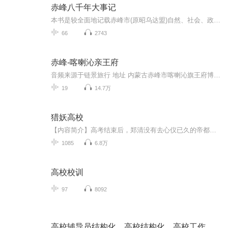
赤峰八千年大事记
本书是较全面地记载赤峰市(原昭乌达盟)自然、社会、政治、经济、军事、文化、人文等方面，具有翔实的、资料性的著述。全书上限追溯到新石器时代的兴隆洼文化(距今八千年左右),下限截止1999年。
66
2743
赤峰-喀喇沁亲王府
音频来源于链景旅行 地址 内蒙古赤峰市喀喇沁旗王府博物馆 票价描述 50 开放时间 08:30~17:30 乘车信息 暂无
19
14.7万
猎妖高校
【内容简介】高考结束后，郑清没有去心仪已久的帝都大学，而是背着行李，抱着狐狸，循着一纸通知，闯进一座陌生的高校。 这里没有高数、英语、思想政治，取而代之的是占卜、天文、魔法的哲学。 这里的课外活动是狩猎妖魔， 这里的兴趣爱好千奇百...
1085
6.8万
高校校训
97
8092
高校辅导员结构化，高校结构化，高校工作人员结构化