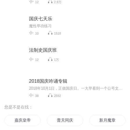
12
2.9万
国庆七天乐
魔性早功练习
10
1518
法制史国庆班
12
1万
2018国庆吟诵专辑
2018年10月1日，正值国庆日。一大早看到一个公号文章，正是文天祥的《己卯十月一日至燕越五日罹狴犴有感而赋》。当然，彼十一非当今的十一。不过数字的巧合还是让人感触，今天拿来读一读，体味一番历史英杰的民族情怀，恰也当时。 根据诗题来看，这组诗是写于十月一日至十月五日之间，是文天祥被俘之后所作，这些诗作不仅有凛凛正气，更也能看的到他百端交集的复杂情感。另一首于右任先生的《望大陆》，微信公号有称《望乡》，一句“山之上国之殇”荡气回肠，一并兴起拿来读了一读。仓促间多有瑕疵...
38
2592
您是不是在找：
嘉庆皇帝
普天同庆
新月魔章