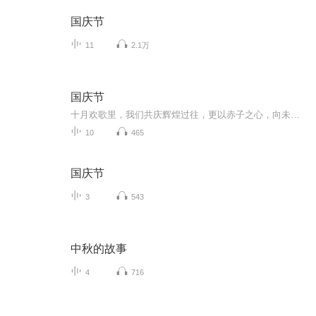
国庆节
11
2.1万
国庆节
十月欢歌里，我们共庆辉煌过往，更以赤子之心，向未来书写滚烫的誓言——这盛世，值得我们以热爱相拥。
10
465
国庆节
3
543
中秋的故事
4
716