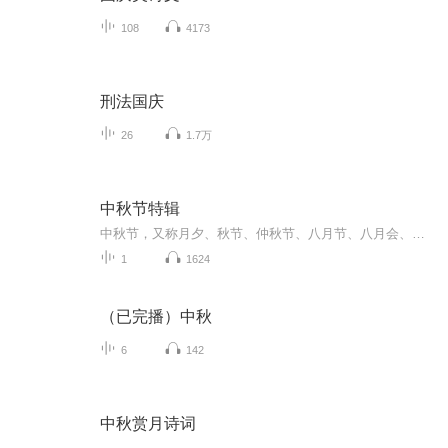
108
4173
刑法国庆
26
1.7万
中秋节特辑
中秋节，又称月夕、秋节、仲秋节、八月节、八月会、追月节、玩月节、拜月节、女儿节或团圆节，是流行于中国众多民族与汉字文化圈诸国的传统文化节日，时在农历八月十五；因其恰值三秋之半，故名，也有些地方将中秋节定在八月十六。[1-2] 中秋节始于唐朝...
1
1624
（已完播）中秋
6
142
中秋赏月诗词