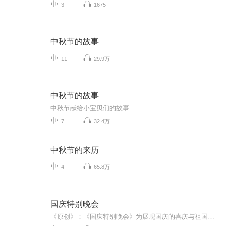
3
1675
中秋节的故事
11
29.9万
中秋节的故事
中秋节献给小宝贝们的故事
7
32.4万
中秋节的来历
4
65.8万
国庆特别晚会
《原创》：《国庆特别晚会》为展现国庆的喜庆与祖国的深情我将以具体的场景切入从清晨升旗的庄严到街头巷尾的欢庆到历史与当下的交融，用优美的笔触传递对祖国的热爱与自豪！用诗歌和情感美文形式，歌颂祖国的繁荣富强，祝人民幸福安康！