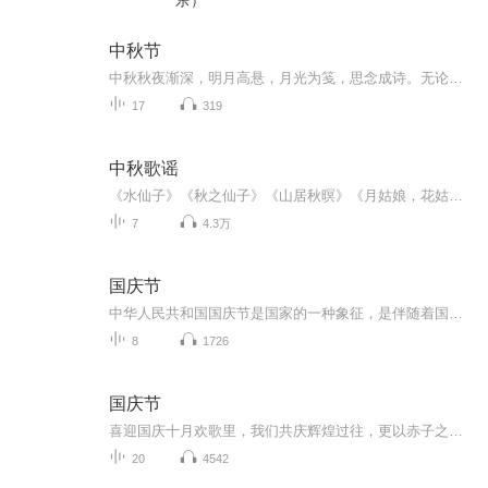
乐）
中秋节
中秋秋夜渐深，明月高悬，月光为笺，思念成诗。无论天涯咫尺，此刻共沐清辉，团圆与守望，都化作心底最暖的灯火。
17
319
中秋歌谣
《水仙子》《秋之仙子》《山居秋暝》《月姑娘，花姑娘》《月儿圆圆》《秋风吹吹》
7
4.3万
国庆节
中华人民共和国国庆节是国家的一种象征，是伴随着国家的出现而出现的。让我们用诗歌朗诵歌颂祖国的繁荣富强，国泰民安。
8
1726
国庆节
喜迎国庆十月欢歌里，我们共庆辉煌过往，更以赤子之心，向未来书写滚烫的誓言——这盛世，值得我们以热爱相拥。
20
4542