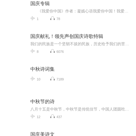
国庆专辑
《我爱你中国》作者：凝嫣心语我爱你中国！我爱你春天蓬勃的秧苗；我爱你秋日金黄的硕果。我爱你中国！我爱你青松气质，我爱你红梅品格！我爱你家乡的甜蔗好像乳汁滋润着我的心窝。我爱你中国，我要把最美的歌儿献给你，我的母亲我的祖国。我爱你中国，我爱...
1
78
国庆献礼！领先声创国庆诗歌特辑
我们的民族是一个坚韧不拔的民族，历史给予我们的苦难都变成了闪着金光的勋章！我们的国家是一个龙腾虎跃的国家，那条巨龙正以不可阻挡之势崛起于神奇的东方！------------------------------------------------值此祖国70周年华诞之际，领先声创以诗歌向祖国献礼！用我们的声音、用我们的热血、用我们的灵魂诵读经典爱国篇章，歌颂我们的祖国！永远繁荣富强！
8
6076
中秋诗词集
10
7189
中秋节的诗
八月十五是中秋节，中秋节是传统佳节，中国人团圆吃月饼的日子，这个节日自古就有，所以留下了不少关于中秋节的诗
12
437
国庆美诗文