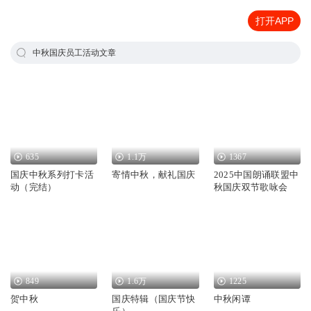
打开APP
中秋国庆员工活动文章
635
1.1万
1367
国庆中秋系列打卡活
寄情中秋，献礼国庆
2025中国朗诵联盟中
动（完结）
秋国庆双节歌咏会
849
1.6万
1225
贺中秋
国庆特辑（国庆节快
中秋闲谭