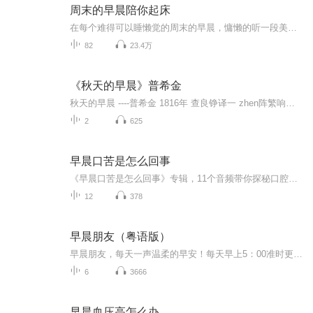
周末的早晨陪你起床
在每个难得可以睡懒觉的周末的早晨，慵懒的听一段美文故事再起床吧。
82
23.4万
《秋天的早晨》普希金
秋天的早晨 ----普希金 1816年 查良铮译一 zhen阵繁响；我孤寂的shi室中chong充满了田野lu芦苇的萧萧，我最后一chang场梦中的情景，带着lian恋人的丽影飞逝了。夜影已jing经溜出了天空，曙光上sheng升，白cén涔涔地shan闪亮，但我zhou周shen身却凄清，荒凉。。。。。。她已经去了。。。。。。在那河边上她常常在qing晴朗的黄昏tàng tāng趟yáng徉；啊，在那河边，在绿yin茵茵的草地，我shi似乎看见心爱的姑娘她美丽的脚r所留下的hen痕迹。我郁郁地duo踱jin进lin林中的幽jing径，我nian念着我那天使的芳ming名；我呼唤她---- 这凄凉的sheng声音只在遥远的空谷把她回荡。我向小溪走去，充满梦想；那溪水仍旧缓缓地流泻，却不再波动那难忘的影像。她已经去了！。。。。。。唉，我得告别xing幸福和心ling灵，在甜蜜的春光到lin临以前。秋季以寒len冷的手剥光了白桦hua和菩提树的头，它就在那枯树的林中喧响；在那里，黄叶日夜飞 旋，一ceng层白雾笼zhao罩着寒冷的波浪，还时时听到秋风啸过林间。啊，我熟悉的山岗，树林和田野！shen神sheng圣的幽jing静底shou守护！我的欢xin欣和相思的见zheng证！我就要忘却你们了......直到春天再度来lin临！
2
625
早晨口苦是怎么回事
《早晨口苦是怎么回事》专辑，11个音频带你探秘口腔健康！10个免费音频，围绕“早晨口苦”展开，系统讲解，轻松掌握；1个付费音频，深入剖析，10篇文章组合，全面解析。我是你的健康管理师，带你科学养生，告别口苦烦恼！
12
378
早晨朋友（粤语版）
早晨朋友，每天一声温柔的早安！每天早上5：00准时更新。
6
3666
早晨血压高怎么办