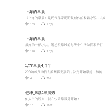
上海的早晨
《上海的早晨》是现代作家周而复创作的长篇小说，共4部，第1部于1958年在《收获》发表，并于1958年下半年出版。第2部部分章节于1961年前后，在文艺刊物发表和《北京晚报》连载，并于1961年冬出版单行本。第3部在文化大革命复刊后的《收获》第1期和第2期刊...
139
1.3万
上海的早晨
很好的一部小说。遥想很早以前每天中午放学回家后打开收音机听小说联播，很是惬意啊。如今时光远去，手机泛滥。太多的选择，反而觉得味如嚼蜡。容易得到的总是不在意，只能在这里遥祭了。此书为王刚所说。已仙逝的李媛媛演过此剧，不过我没看过。李媛媛的...
140
9.8万
写在早晨4点半
2020年9月19日去苏州再见嘉阳，决定开始早起，和她一样4:30起床，做早课。早上4:30起床，写下每天的所思、所言、所行。
4
701
进坤_幽默早晨秀
你人生的脱变，就在快乐早晨秀开始！
10
1652