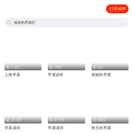
打开APP
国庆的早晨打
3.2万
3891
241
上海早晨
早晨必听
美丽的早晨
23.3万
47.3万
6966
早晨读诗
早晨读诗
秋天的早晨