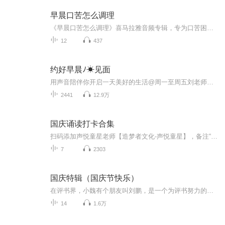
早晨口苦怎么调理
《早晨口苦怎么调理》喜马拉雅音频专辑，专为口苦困扰的你量身打造！11个音频，10个免费，1个付费，全方位解析口苦成因及调理方法。免费内容系统性强，付费音频深入剖析，10篇专业文章组合，助你告别口苦，迎接清新早晨！快来收听，开启健康生活新篇章！健...
12
437
约好早晨ﾉ☀见面
用声音陪伴你开启一天美好的生活@周一至周五刘老师陪伴你，幸福的每一天。春天的鲜花，夏天的绿茵，秋天的野果，冬天的漫天飞雪。幸福快乐
2441
12.9万
国庆诵读打卡合集
扫码添加声悦童星老师【造梦者文化-声悦童星】，备注“诵读打卡”报名，已添加好友的，直接发送“诵读打卡”报名，报名成功后进入社群。
7
2303
国庆特辑（国庆节快乐）
在评书界，小魏有个朋友叫刘鹏，是一个为评书努力的小伙子。在2021年国庆期间，他想弄个特辑，便烦劳我给他录个爱国题材的评书小段儿。这种事情，不是特殊情况，小魏一般不会拒绝，也就给其录了一个《鲁迅踢鬼》，等他传完，我再传到我的专辑里。另外，小...
14
1.6万