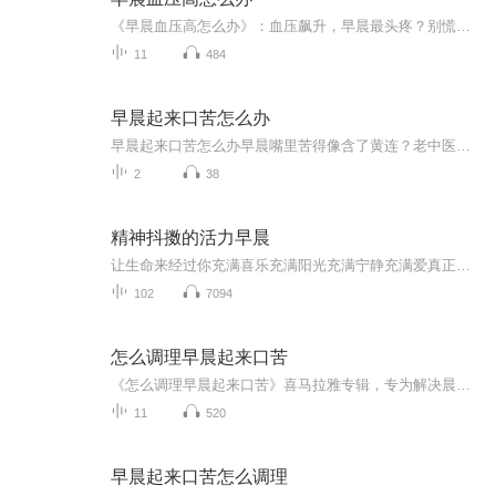
《早晨血压高怎么办》：血压飙升，早晨最头疼？别慌！喜马拉雅独家音频专辑，帮你轻松应对。10个免费音频，从饮食、运动、生活习惯等多角度，教你科学管理血压。更有1个付费音频，深入剖析早晨血压高的原因，10篇系统文章，助你全面了解，轻松应对。快来收...
11
484
早晨起来口苦怎么办
早晨起来口苦怎么办早晨嘴里苦得像含了黄连？老中医教你三招降火不伤身 凌晨五点，你被嘴里那股挥之不去的苦味硬生生逼醒，仿佛昨晚生啃了三斤苦瓜。刷牙？没用！喝水？更苦了！这种堪比"996打工人周一早起"的绝望感，中医圈里叫"晨起口苦"，说人话就是...
2
38
精神抖擞的活力早晨
让生命来经过你充满喜乐充满阳光充满宁静充满爱真正的慈悲,是将美好的你自己的生命绽放出来，生命全方位的绽放，喜悦，和平、富足。也是你对这个世界最大的爱，对宇宙最大的贡献。
102
7094
怎么调理早晨起来口苦
《怎么调理早晨起来口苦》喜马拉雅专辑，专为解决晨起口苦烦恼而来！11个音频，10个免费，1个付费，全方位解析口苦成因及调理方法。免费音频系统讲解，付费深度剖析，助你轻松告别口苦，开启清新一天！养生必备中医西医结合健康管理师推荐
11
520
早晨起来口苦怎么调理