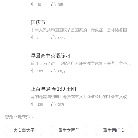
10
465
国庆节
中华人民共和国国庆节是国家的一种象征，是伴随着国家的出现而出现的。让我们用诗歌朗诵歌颂祖国的繁荣富强，国泰民安。
8
1726
早晨高中英语练习
简介：为了进一步配合广大师生教学或复习备考，学科网推出《【人教新课标】英语必修全单元课文、单词及听力录音mp3》专辑，本系列具有权威性、全面性和准确性，是广大师生日常教学的有益补充及优质学习资源，欢迎下载使用。
369
1.6万
上海早晨 全139 王刚
写的是建国初期上海资本主义工商业经历的社会主义改造，从构思执笔到完稿经历了27个春秋，庞大的结构、众多的人物显示了那一代作家驾驭大历史的雄心。
139
50万
您是不是在找：
大庆皇太子
重生之西门庆
重生西门庆