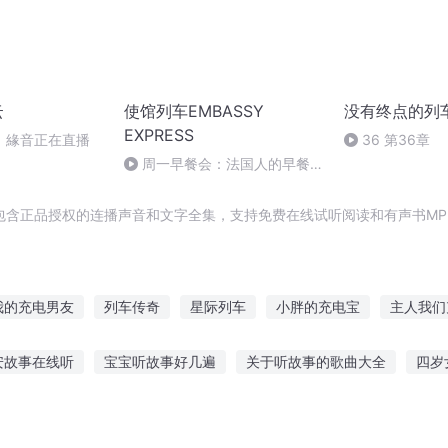
云
使馆列车EMBASSY
没有终点的列
EXPRESS
】緣音正在直播
36 第36章
周一早餐会：法国人的早餐
台，根本没有炒菜和煎蛋
包含正品授权的连播声音和文字全集，支持免费在线试听阅读和有声书MP
我的充电男友
列车传奇
星际列车
小胖的充电宝
主人我们
我的电车在日本
幽灵列车
海底列车
混世列车
列车即将
安故事在线听
宝宝听故事好几遍
关于听故事的歌曲大全
四岁
充电
浮云列车
地下城列车
列车轮回
科书故事在线听
超星萌宠听小故事
夜听入睡故事文案图片
儿