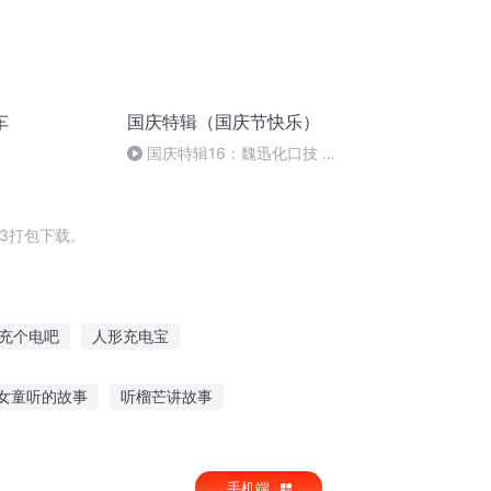
车
国庆特辑（国庆节快乐）
国庆特辑16：魏迅化口技 二
胡 东方红+一般唱法和原生态
3打包下载。
充个电吧
人形充电宝
到站
我的移动插座
开往地狱的列车
女童听的故事
听榴芒讲故事
童适合听的故事有声
听李扬叔叔讲故事
手机端