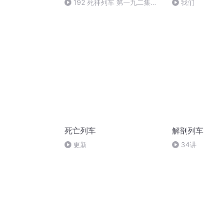
192 死神列车 第一九二集
我们
（完）
死亡列车
解剖列车
更新
34讲