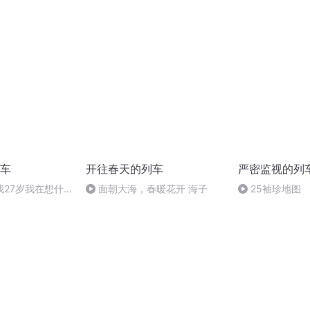
车
开往春天的列车
严密监视的列
 当我27岁我在想什
面朝大海，春暖花开 海子
25袖珍地图