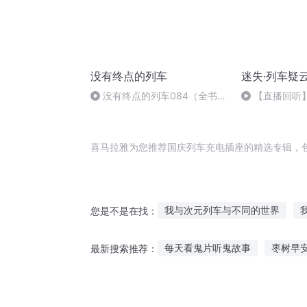
没有终点的列车
迷失·列车疑
没有终点的列车084（全书
【直播回听
完）
喜马拉雅为您推荐国庆列车充电插座的精选专辑，
我与次元列车与不同的世界
您是不是在找：
那天我坐上了回到过去的列车
每天看鬼片听鬼故事
枣树早
最新搜索推荐：
等候你的那列车
主人帮我充
凹凸世界故事在线听
难得教