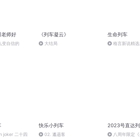
川老师好
《列车凝云》
生命列车
么变自信的
大结局
格言新说精选
苦，难为人上人
读 张凤霞
车
快乐小列车
2023号直达
n joker 二十四
02. 邋遢客
八周年限定《