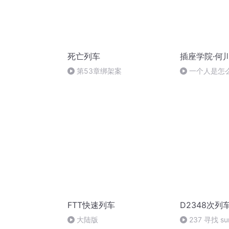
死亡列车
插座学院·何
第53章绑架案
一个人是怎
FTT快速列车
D2348次列
大陆版
237 寻找 su