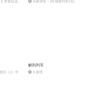
列车】穿普拉达的
百家讲堂 - 39.秘密列车(完)
解剖列车
部分（2）中
3.原理