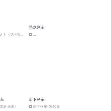
恐龙列车
之十《吃得苦中
》作者 大卫；朗
Dinosaur.Train.S02E25.Dinosaur.Train.Submarine.
列车
南下列车
盛夏·未来》
南下列车-第40集