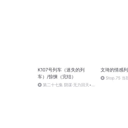
K107号列车（迷失的列
文琦的情感列
车）/惊悚（完结）
Stop.75
么
第二十七集 阴谋·无力回天•
融入列车/完结