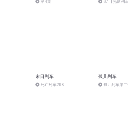
第4集
6.1【光影
女王2
末日列车
孤儿列车
死亡列车298
孤儿列车第二