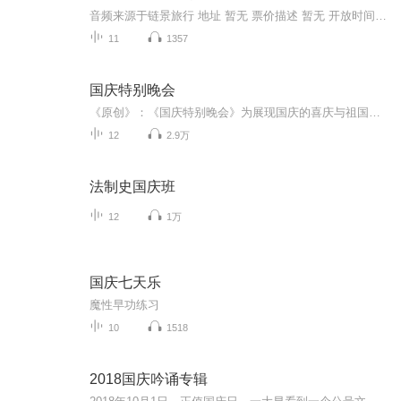
音频来源于链景旅行 地址 暂无 票价描述 暂无 开放时间 暂无 乘车信息 暂无
11
1357
国庆特别晚会
《原创》：《国庆特别晚会》为展现国庆的喜庆与祖国的深情我将以具体的场景切入从清晨升旗的庄严到街头巷尾的欢庆到历史与当下的交融，用优美的笔触传递对祖国的热爱与自豪！用诗歌和情感美文形式，歌颂祖国的繁荣富强，祝人民幸福安康！
12
2.9万
法制史国庆班
12
1万
国庆七天乐
魔性早功练习
10
1518
2018国庆吟诵专辑