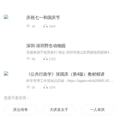
庆祝七一和国庆节
24
1818
深圳-深圳野生动物园
音频来源于链景旅行 地址 深圳市南山区西丽镇西丽路4065号 票价描述 门票类型 门市价成人套票（动物园 海洋天地）￥220取票付款儿童及老人优惠套票（动物园 海洋天地）￥120 取票付款1.景区开放时间：上午8:30至下午18:00，17:00后停止入园2.景区取票地点...
68
2.3万
《公共行政学》张国庆（第4版）教材精讲
科学管理工作室知识店铺：https://appkcrdztb24945.h5.xiaoeknow.com本课程完全按照《公共行政学》张国庆（第4版）教程的原书内容，挑选历年高频考点逐一讲解，并结合考情分析答题技巧与注意事项，提供管理学考研的干货信息，打开教材直接跟着听就可以。课...
25
1076
您是不是在找：
庆云传奇
大庆皇太子
一人有庆