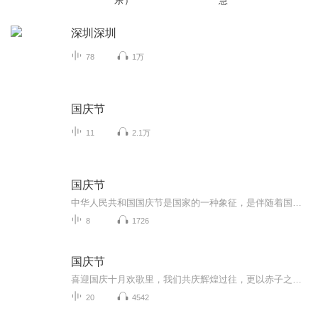
乐）
慧
深圳深圳
78
1万
国庆节
11
2.1万
国庆节
中华人民共和国国庆节是国家的一种象征，是伴随着国家的出现而出现的。让我们用诗歌朗诵歌颂祖国的繁荣富强，国泰民安。
8
1726
国庆节
喜迎国庆十月欢歌里，我们共庆辉煌过往，更以赤子之心，向未来书写滚烫的誓言——这盛世，值得我们以热爱相拥。
20
4542