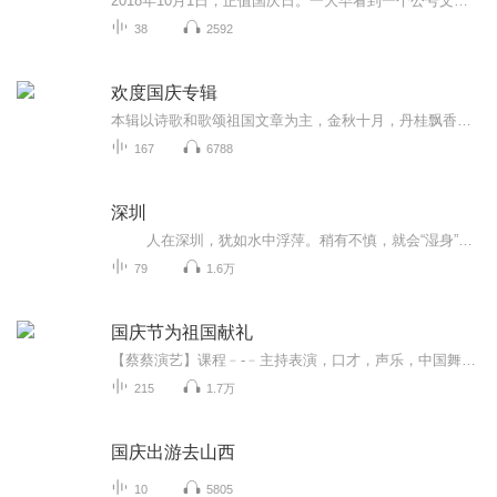
2018年10月1日，正值国庆日。一大早看到一个公号文章，正是文天祥的《己卯十月一日至燕越五日罹狴犴有感而赋》。当然，彼十一非当今的十一。不过数字的巧合还是让人感触，今天拿来读一读，体味一番历史英杰的民族情怀，恰也当时。 根据诗题来看，这组诗是写于十月一日至十月五日之间，是文天祥被俘之后所作，这些诗作不仅有凛凛正气，更也能看的到他百端交集的复杂情感。另一首于右任先生的《望大陆》，微信公号有称《望乡》，一句“山之上国之殇”荡气回肠，一并兴起拿来读了一读。仓促间多有瑕疵...
38
2592
欢度国庆专辑
本辑以诗歌和歌颂祖国文章为主，金秋十月，丹桂飘香，在这个充满丰收喜悦的季节里，我们满怀激动和自豪，迎来了中华人民共和国76周年华诞。这不仅是一个庄重的纪念日，更是全体中华儿女共同欢庆的盛大的节日，承载着深厚的民族情感和历史意义.
167
6788
深圳
人在深圳，犹如水中浮萍。稍有不慎，就会“湿身”。大家在深圳，一起拼搏，共创美好未来。本专辑可以为大家介绍深圳的各种政策；深圳的美食、美景，让你休闲有事可做；深圳产业、企业发展情况，为我们自身的发展提供一点点小帮主。祝愿各位的...
79
1.6万
国庆节为祖国献礼
【蔡蔡演艺】课程﹣-﹣主持表演，口才，声乐，中国舞，民族舞。独特的小舞台，专业的录音棚，每一位同学都能成为优秀的小明星。独特的教学模式，轻松上课，快乐学习！知名主持人，舞蹈家，高级教师任职授课！江南总校：河沟街42号三楼 18545856430江北分校...
215
1.7万
国庆出游去山西
10
5805