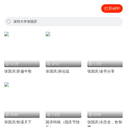
打开APP
深圳大学张国庆
4.2万
4713
1.3万
张国庆|穿越牛熊
张国庆|舆论战
张国庆|读书分享
8180
1.6万
6538
张国庆|智谋天下
国庆特辑（国庆节快
张国庆|冷历史，热智