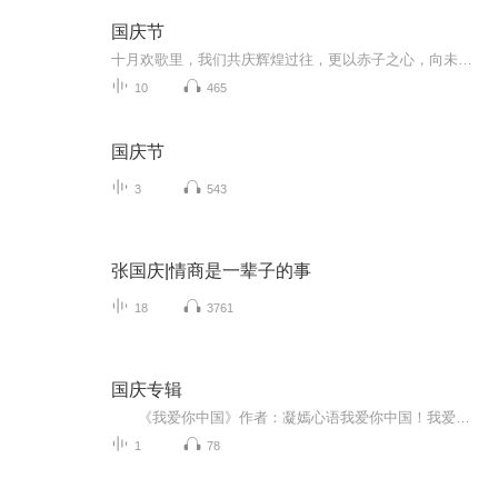
国庆节
十月欢歌里，我们共庆辉煌过往，更以赤子之心，向未来书写滚烫的誓言——这盛世，值得我们以热爱相拥。
10
465
国庆节
3
543
张国庆|情商是一辈子的事
18
3761
国庆专辑
《我爱你中国》作者：凝嫣心语我爱你中国！我爱你春天蓬勃的秧苗；我爱你秋日金黄的硕果。我爱你中国！我爱你青松气质，我爱你红梅品格！我爱你家乡的甜蔗好像乳汁滋润着我的心窝。我爱你中国，我要把最美的歌儿献给你，我的母亲我的祖国。我爱你中国，我爱...
1
78