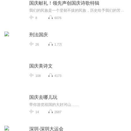
国庆献礼！领先声创国庆诗歌特辑
我们的民族是一个坚韧不拔的民族，历史给予我们的苦难都变成了闪着金光的勋章！我们的国家是一个龙腾虎跃的国家，那条巨龙正以不可阻挡之势崛起于神奇的东方！------------------------------------------------值此祖国70周年华诞之际，领先声创以诗歌向祖国献礼！用我们的声音、用我们的热血、用我们的灵魂诵读经典爱国篇章，歌颂我们的祖国！永远繁荣富强！
8
6076
刑法国庆
26
1.7万
国庆美诗文
108
4173
国庆去哪儿玩
带你游览祖国的大好河山……
14
2687
深圳-深圳大运会