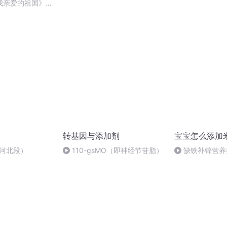
刑法陈 (26)
我亲爱的祖国》温
转基因与添加剂
宝宝怎么添加
-河北段）
110-gsMO（即神经节苷脂）
缺铁补锌营养