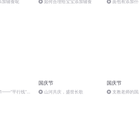
添加辅食呢
如何合理给宝宝添加辅食
面包有添加什
国庆节
国庆节
1——“平行线”添
山河共庆，盛世长歌
支教老师的国