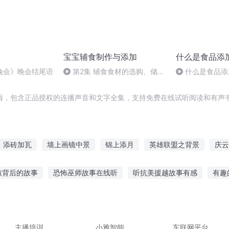
宝宝辅食制作与添加
什么是食品添
晚会》晚会结尾语
第2集 辅食食材的选购、储存
什么是食品添
与搭配
辑，包含正品授权的连播声音和文字全集，支持免费在线试听阅读和有声书
添砖加瓦
墙上画镜中景
锦上添月
英雄联盟之背景
庆云
情
布加格的世界和美好的你们
万界最强背景
重生之锦上添花
孩背后的故事
恐怖巫师故事在线听
听抗美援越故事有感
有趣
修仙之主角背景有点强
添油加醋挣命狂修
穿越之大庆帝国
漫
李正光的故事在线听
听黄豆豆讲故事
听民间趣味故事的好处
革命故事大全视频
听鬼故事讲解的软件
听妈妈说我的故事
主播培训
小雅智能
车联网平台