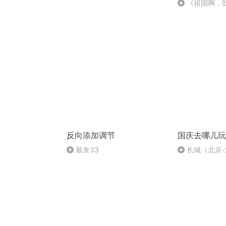
《祖国啊，
婉
反向添加调节
国庆去哪儿玩
最丧33
长城（北京