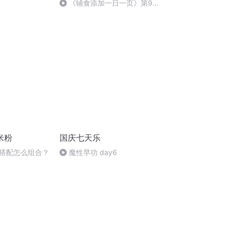
《辅食添加一日一页》第92
集
米粉
国庆七天乐
搭配怎么组合？
魔性早功 day6