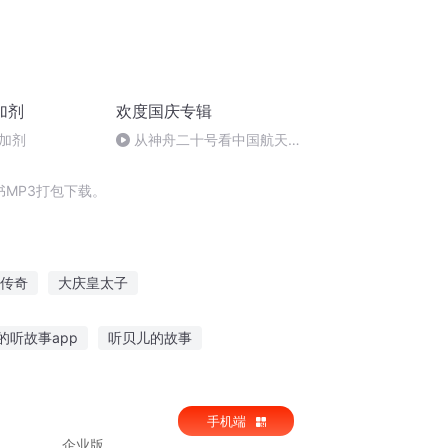
加剂
欢度国庆专辑
加剂
从神舟二十号看中国航天
的“隐形实力”
MP3打包下载。
传奇
大庆皇太子
重生之锦上添妻
何处胜此景
的听故事app
听贝儿的故事
画背景绘制教程
这个故事说给孩子听英语
手机端
企业版