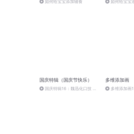
如何给宝宝添加辅食
如何给宝宝
国庆特辑（国庆节快乐）
多维添加画
国庆特辑16：魏迅化口技 二
多维添加画1
胡 东方红+一般唱法和原生态
加画