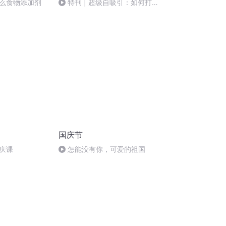
么食物添加剂
特刊 | 超级自吸引：如何打造
个人品牌PK同龄人？
国庆节
庆课
怎能没有你，可爱的祖国