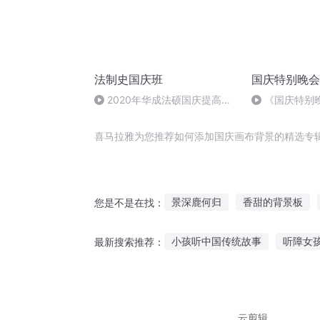
法制史国庆班
国庆特别晚会
2020年华成法硕国庆提高班
《国庆特别
法制史马志冰 (12)
喜马拉雅为您推荐如何添加国庆画布背景的精选专
景深鹿何归
香甜的背景板
您是不是在找：
关于我的女友背景很强大这件事
小孩听中国传统故事
听障女
最新搜索推荐：
一人有庆
重庆儿女
都市
小鹿怪谈故事在线听
听小说
恐怖挨打故事在线听
明星听
云剪辑