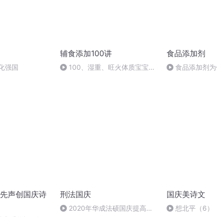
辅食添加100讲
食品添加剂
化强国
100、湿重、旺火体质宝宝的
食品添加剂为
饮食调理
先声创国庆诗
刑法国庆
国庆美诗文
2020年华成法硕国庆提高班
想北平（6）