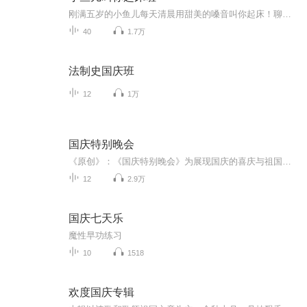
刚满五岁的小鱼儿每天清晨用甜美的嗓音叫你起床！聊聊生活，说说心事，讲讲成语，读读古诗，美好的一天就从这里开始！
40
1.7万
法制史国庆班
12
1万
国庆特别晚会
《原创》：《国庆特别晚会》为展现国庆的喜庆与祖国的深情我将以具体的场景切入从清晨升旗的庄严到街头巷尾的欢庆到历史与当下的交融，用优美的笔触传递对祖国的热爱与自豪！用诗歌和情感美文形式，歌颂祖国的繁荣富强，祝人民幸福安康！
12
2.9万
国庆七天乐
魔性早功练习
10
1518
欢度国庆专辑