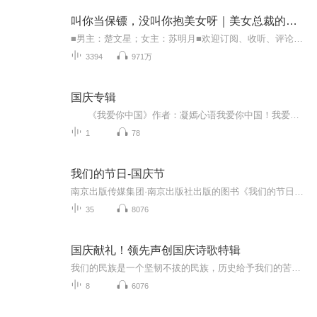
叫你当保镖，没叫你抱美女呀｜美女总裁的贴身狂少
■男主：楚文星；女主：苏明月■欢迎订阅、收听、评论、分享！月票送一送！【内容简介】当冰山女总裁遇到带着痞气的天才未婚夫楚文星，她的一切开始发生翻天覆地的变化。看职场菜鸟楚文星，如何周旋于各色美女之间，巧妙化解一次次各种各样的危机，脚踏高...
3394
971万
国庆专辑
《我爱你中国》作者：凝嫣心语我爱你中国！我爱你春天蓬勃的秧苗；我爱你秋日金黄的硕果。我爱你中国！我爱你青松气质，我爱你红梅品格！我爱你家乡的甜蔗好像乳汁滋润着我的心窝。我爱你中国，我要把最美的歌儿献给你，我的母亲我的祖国。我爱你中国，我爱...
1
78
我们的节日-国庆节
南京出版传媒集团·南京出版社出版的图书《我们的节日》通过对中国节日文化和节日意义进行深度的挖掘，面向青少年群体构建独具特色的栏目内容，以此丰富春节、元宵节、清明节、端午节、七夕节、中秋节、重阳节等传统节日；六一节、教师节、国庆节等新兴节日的文化内涵和表现形式。促进青少年形成新的节日习俗，提升节日仪式感、认同感。音频作品由金陵朗读者联盟志愿者朗诵，南京音像出版社、金陵图书馆联合制作。
35
8076
国庆献礼！领先声创国庆诗歌特辑
我们的民族是一个坚韧不拔的民族，历史给予我们的苦难都变成了闪着金光的勋章！我们的国家是一个龙腾虎跃的国家，那条巨龙正以不可阻挡之势崛起于神奇的东方！------------------------------------------------值此祖国70周年华诞之际，领先声创以诗歌向祖国献礼！用我们的声音、用我们的热血、用我们的灵魂诵读经典爱国篇章，歌颂我们的祖国！永远繁荣富强！
8
6076