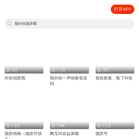
打开APP
我叫你国庆呢
783
1.7万
785
叫你招惹我
我叫你一声你敢答应
我在熬夜，熟了叫你
吗
1.6万
3588
2.1万
国庆特辑（国庆节快
陶宝叫你起床喽
国庆节