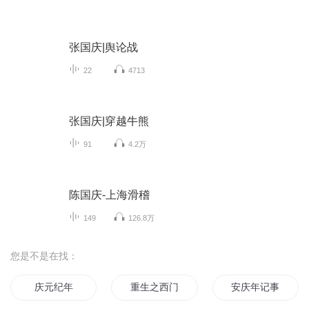
张国庆|舆论战
22
4713
张国庆|穿越牛熊
91
4.2万
陈国庆-上海滑稽
149
126.8万
您是不是在找：
庆元纪年
重生之西门庆
安庆年记事