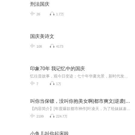
刑法国庆
26
1.7万
国庆美诗文
108
4173
印象70年 我记忆中的国庆
忆往昔故事，观今日变迹；七十年华夏光景，新时代发展变迁。用声音走过时间的长河，以温度感受记忆中的故事。
7
1万
叫你当保镖，没叫你抱美女啊|都市爽文|逆袭|多人剧
【内容简介】[年度爆款都市神作]叶凌天，为了给妹妹凑集五十万的治疗费用，不得不给三元集团的千金小姐李雨欣当贴身保镖。且看经历过太多生死的铮铮硬汉叶凌天，如何在这个繁华都市里走出属于自己的一条不平凡的路来。【作者简介】风流小二，知名网络作家...
2199
224.7万
小鱼儿叫你起床啦