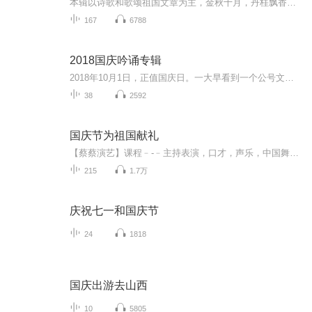
本辑以诗歌和歌颂祖国文章为主，金秋十月，丹桂飘香，在这个充满丰收喜悦的季节里，我们满怀激动和自豪，迎来了中华人民共和国76周年华诞。这不仅是一个庄重的纪念日，更是全体中华儿女共同欢庆的盛大的节日，承载着深厚的民族情感和历史意义.
167
6788
2018国庆吟诵专辑
2018年10月1日，正值国庆日。一大早看到一个公号文章，正是文天祥的《己卯十月一日至燕越五日罹狴犴有感而赋》。当然，彼十一非当今的十一。不过数字的巧合还是让人感触，今天拿来读一读，体味一番历史英杰的民族情怀，恰也当时。 根据诗题来看，这组诗是写于十月一日至十月五日之间，是文天祥被俘之后所作，这些诗作不仅有凛凛正气，更也能看的到他百端交集的复杂情感。另一首于右任先生的《望大陆》，微信公号有称《望乡》，一句“山之上国之殇”荡气回肠，一并兴起拿来读了一读。仓促间多有瑕疵...
38
2592
国庆节为祖国献礼
【蔡蔡演艺】课程﹣-﹣主持表演，口才，声乐，中国舞，民族舞。独特的小舞台，专业的录音棚，每一位同学都能成为优秀的小明星。独特的教学模式，轻松上课，快乐学习！知名主持人，舞蹈家，高级教师任职授课！江南总校：河沟街42号三楼 18545856430江北分校...
215
1.7万
庆祝七一和国庆节
24
1818
国庆出游去山西
10
5805