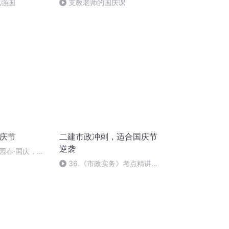
化强国
支教老师的国庆课
国庆节
二建市政冲刺，适合国庆节
逆袭
园春·国庆，朗
36.《市政实务》考点精讲第
36节课_2020926212025