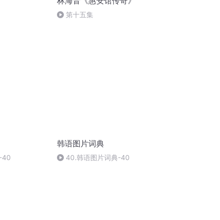
林海音《惠安馆传奇》
第十五集
韩语图片词典
40
40.韩语图片词典-40