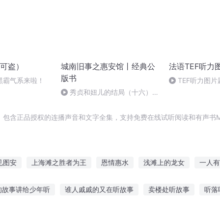
可盗）
城南旧事之惠安馆丨经典公
法语TEF听力
版书
黑霸气系来啦！
TEF听力图片
秀贞和妞儿的结局（十六）大
结局
，包含正品授权的连播声音和文字全集，支持免费在线试听阅读和有声书M
见图安
上海滩之胜者为王
恩情惠水
浅滩上的龙女
一人有
小惠的梦世界
穿越之大庆帝国
大庆皇太子
外滩传奇
传奇
的故事讲给少年听
谁人戚戚的又在听故事
卖楼处听故事
听落
动故事在线听
女儿视角听故事怎么写
听睡美人公主的故事
雷