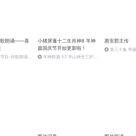
歌朗诵——喜
小猪屏蓬十二生肖神8 羊神
惠安郡主传
诞
篇国庆节开始更新啦！
第三十集 帝
别节目-诗歌朗诵-
羊神祭酒 53 羊山神廿三护祭
坛 敬天地白泽做祭酒（4）