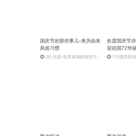
国庆节的那些事儿-来历由来
欢度国庆节诗
风俗习惯
迎祖国72华
06-法国-世界各国的国庆节-
115国庆特
国庆节的那些事儿
中国梦