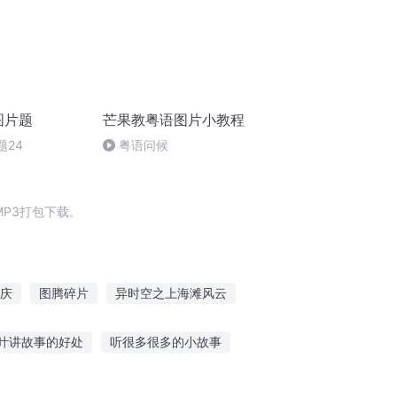
图片题
芒果教粤语图片小教程
题24
粤语问候
P3打包下载。
庆
图腾碎片
异时空之上海滩风云
旧上海滩
重庆儿女
晚安图图
叶讲故事的好处
听很多很多的小故事
霆救援故事在线听
半夜听父母对话的故事