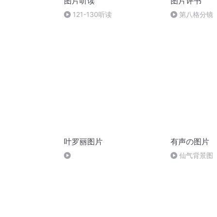
图片听读
图片评书
121-130听读
第八格分镜
叶罗丽图片
有声の图片
仙气背景图