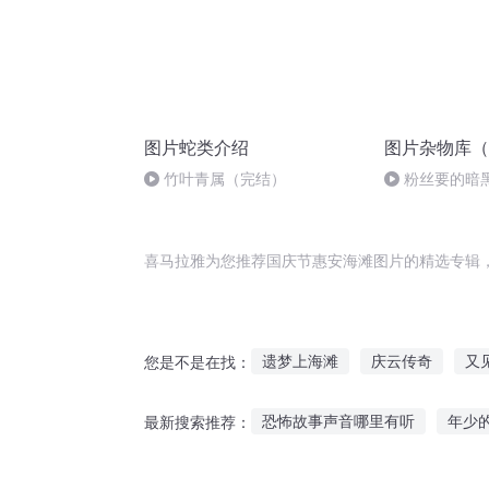
图片蛇类介绍
图片杂物库（
竹叶青属（完结）
粉丝要的暗
喜马拉雅为您推荐国庆节惠安海滩图片的精选专辑
遗梦上海滩
庆云传奇
又
您是不是在找：
安庆年记事
血祭上海滩
恐怖故事声音哪里有听
年少
最新搜索推荐：
天才麻将少女惠
草滩传说
元音家族故事在线听
胎教胎