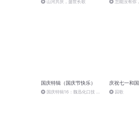
山河共庆，盛世长歌
怎能没有你
国庆特辑（国庆节快乐）
庆祝七一和国
国庆特辑16：魏迅化口技 二
囚歌
胡 东方红+一般唱法和原生态