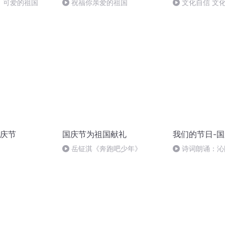
，可爱的祖国
祝福你亲爱的祖国
文化自信 文
庆节
国庆节为祖国献礼
我们的节日-
岳钲淇《奔跑吧少年》
诗词朗诵：沁
读者：张继军