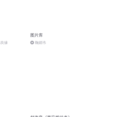
图片库
赐良缘
鞠婧祎