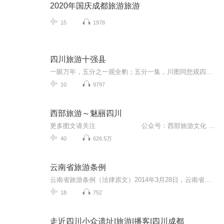
2020年国庆成都旅游旅游
15
1978
四川旅游十强县
一眼万年，五分之一观全豹；五分一集，川图同您观四川；欢迎聆听四川省图书馆2020特别呈现，五分之一眼——川图观四川
10
9797
西部旅游～魅丽四川
更多图文请关注 公众号：西部旅游文化 QQ群：362392990
40
626.5万
云南省旅游条例
云南省旅游条例（法律原文）2014年3月28日，云南省第十二届人民代表大会常务委员会第八次会议修订通过，自2014年5月1日起施行。2018年11月29日，云南省第十三届人民代表大会常务委员会第七次会议修正。
18
752
走近四川小众遗址|旅游|播客|四川成都