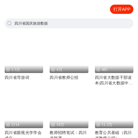
打开APP
四川省国庆旅游数据
1.5万
4万
485
四川省导游词
四川省教师公招
四川省大数据干部读
本|四川省大数据中心
权威编写|治国理
政|AI电子书
2114
10万
11.2万
四川省眼视光学学会
教师招聘笔试：四川
教育公共基础（四川