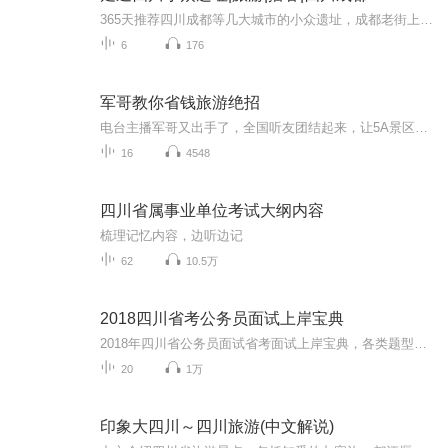
365天推荐四川成都等几大城市的小众遗址，成都老街上的一段青砖一段残壁里埋藏的记忆。播客《走进四川小众遗址》成都系列深挖老城冷门遗迹，避开网红景区。探访藏于市井的邱家客家祠堂、承载水运记忆的水津街老码头、夹在奶茶店旁的楞伽庵清代残墙，还有旧...
6
176
军哥教你省钱旅游绝招
电台主播军哥又出手了，全国听友团结起来，让5A景区在我们面前瑟瑟发抖吧！
16
4548
四川省属事业单位考试大纲内容
梳理记忆内容，边听边记
62
10.5万
2018四川省考公务员面试上岸宝典
2018年四川省公务员面试省考面试上岸宝典，各类题型讲解，各种答题反套路小妙招，助你圆梦2018！ 面试辅导陪练一对一，搜索TB店铺名：荣耀公考。 学员反馈：
20
1万
印象大四川～四川旅游(中文解说)