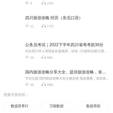
8
1723
四川旅游攻略 经历（东北口语）
11
7.7万
公务员考试｜2022下半年四川省考考前30分
结合四川本土考情及命题规律，浓缩《行政职业能力测验》及《申论》高频考点，帮助四川考生抓住考前黄金时间温习重要知识点及应试策略；另外《考前30分》是一份科学的蒙题&猜题手册；《考前30分》在往年多次覆盖考点，考生反响好。具体内容包括：一、《行政...
26
5691
国内旅游攻略分享大全。提供旅游攻略，省时省力
节目主题:国内旅游攻略大全主播是谁:我是雅雅，喜欢旅游，喜欢交朋友，喜欢分享！懂得享受当下的生活！适合谁听:有共同爱好者，喜欢我声音的宝子们！主播的话:希望大家每天都开开心心，幸福快乐，健康美丽！关注主播，好运连连！
42
1602
您是不是在找：
数据异界行
万能数据
数据系统