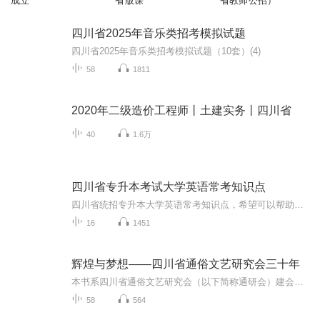
成立
省版课
省教师公招）
四川省2025年音乐类招考模拟试题
四川省2025年音乐类招考模拟试题（10套）(4)
58
1811
2020年二级造价工程师丨土建实务丨四川省
40
1.6万
四川省专升本考试大学英语常考知识点
四川省统招专升本大学英语常考知识点，希望可以帮助到参加专升本考试的小伙伴们。
16
1451
辉煌与梦想——四川省通俗文艺研究会三十年
本书系四川省通俗文艺研究会（以下简称通研会）建会三十年以来主要成果的展示。本书收录了通研会成立三十年来在通俗文艺领域涌现出来的先进人物和感人的故事。尤其是在小说、诗歌、散文及民间艺术诸多作品方面，对通俗文艺研究作出了积极贡献。资料翔实，...
58
564