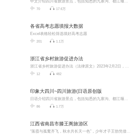
中文介绍四川省旅游景点，包括知悉的九寨沟、都江堰、武侯祠、天府广场等，以及不知名却很美的丹巴、新都桥、松潘古城等等。景点不分大小、让你心动就好。观川剧、品川茶、看川景，四川不仅山美、水美，人更美…… 自然与人文默契结合，让四川不再孤单，数风流人物还看今朝。数无限风景尽在印象大四川。
70
17.6万
各省高考志愿填报大数据
Excel表格轻松筛选填好高考志愿
201
1.1万
浙江省乡村旅游促进办法
浙江省乡村旅游促进办法（法律原文）2023年2月2日，浙江省政府第3次常务会议审议通过，自2023年5月1日起施行。
12
482
印象大四川~四川旅游(日语原创版
日语介绍四川省旅游景点，包括知悉的九寨沟、都江堰、武侯祠、天府广场等，以及不知名却很美的丹巴、新都桥、松潘古城等等。景点不分大小、让你心动就好。观川剧、品川茶、看川景，四川不仅山美、水美，人更美…… 自然与人文默契结合，让四川不再孤单，数风流人物还看今朝。数无限风景尽在印象大四川。
86
1.7万
江西省南昌市滕王阁旅游区
“落霞与孤鹜齐飞，秋水共长天一色”，少年才子王勃凭借一篇文章就获得了永恒的历史地位。在这里，我们一起欣赏千年的风景，凭吊那永恒的才子，这里值得了解。