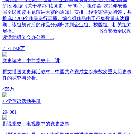
阶段 根据《关于举办“读党史、守初心、担使命”2021年安徽
省全民阅读主题演讲大赛的通知》安排，经专家评委初评，共
推选出200个作品进行展播。综合组作品由于征集数量未达预
期，该组初评后的作品分别归并到企业组、校园组、机关组并
展播。 书香安徽全民阅
读活动组委会办公室 ...
217
119.8万
党史读物丨中共党史十二讲
原文播送党史鲜活教材，中国共产党成立以来数次重大历史事
件的探究与分析。
45
5万
小学英语活动手册
29
4081
剧说党史｜电视剧中的党史故事