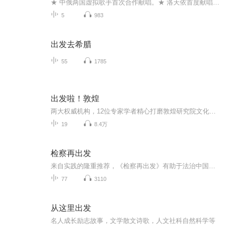
★ 中俄两国虚拟歌手首次合作献唱。★ 洛天依首度献唱俄语歌曲，★ 俄罗斯虚拟人物娜娜Alena在国内首度公开亮相。★ 中央广播电视总台CGTN出品。
5
983
出发去希腊
55
1785
出发啦！敦煌
两大权威机构，12位专家学者精心打磨敦煌研究院文化弘扬部联合涂思美育，为孩子打造的敦煌音频故事。主角将变身画师、外交官、商人等15个角色，以孩子常见的生活素材串联起超60个敦煌知识点，一口气了解莫高窟1650多年的历史传奇。 不枯燥，不难懂，有知...
19
8.4万
检察再出发
来自实践的隆重推荐，《检察再出发》有助于法治中国的健康发展与进步
77
3110
从这里出发
名人成长励志故事，文学散文诗歌，人文社科自然科学等