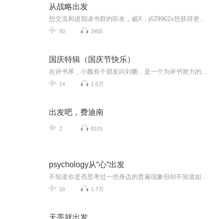
从战略出发
想交流和进我读书群的听友，威X，j629962x想获得更多的智慧，拥有富人思维，成功思维吗？快来和我们一起交流和探讨吧！！智慧是分辨差异的能力智慧是解决问题的能力智慧是运用知识的能力智慧是正确选择的能力智慧是克服恐惧的关键智慧是制造财富的工场我们...
50
3455
国庆特辑（国庆节快乐）
在评书界，小魏有个朋友叫刘鹏，是一个为评书努力的小伙子。在2021年国庆期间，他想弄个特辑，便烦劳我给他录个爱国题材的评书小段儿。这种事情，不是特殊情况，小魏一般不会拒绝，也就给其录了一个《鲁迅踢鬼》，等他传完，我再传到我的专辑里。另外，小...
14
1.6万
出发吧，费迪南
2
8101
psychology从“心“出发
不知道你是否思考过一些身边的普遍现象但却不知道如何描述。不知道你是否想在繁忙的工作生活后，倾听一些具有学习意义的故事，不仅能够学习到知识，还能够使一天疲惫的心情得到放松。不知道你是否有着对科普知识的追求。本节目将从社会现象出发，带你了解...
10
1.7万
天亮就出发