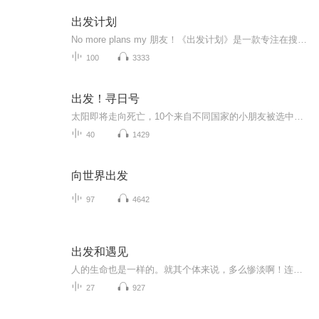
出发计划
No more plans my 朋友！《出发计划》是一款专注在搜集旅行见闻，结交热爱旅行的朋友，分享旅行认知 的内容播客频道。其实每人都有很多“计划”，但是我们很少真正“出发”。在这里，我们每期都会为你带来有趣的“出发者”，与他们对谈，让咱们先“灵魂出...
100
3333
出发！寻日号
太阳即将走向死亡，10个来自不同国家的小朋友被选中驾驶"寻日号"飞船，穿越太空隧道，寻找新的太阳。一路上他们遇到陨石群、外星文明、黑暗太空区域……也学会了团结、勇气和智慧。适合亲子共听。
40
1429
向世界出发
97
4642
出发和遇见
人的生命也是一样的。就其个体来说，多么惨淡啊！连一朵浪花也比不上，浪花们互相紧密连接着，你无法将一朵浪花和另外一朵浪花相分离，它们从本质上密不可分。它们先天的属性，使它们从不孤独。但是，人却不行。人有皮肤，在皮肤之里，是自我的界限，在皮...
27
927