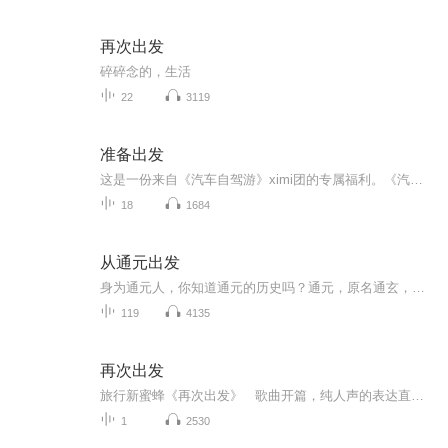
再次出发
碎碎念的，生活
22
3119
准备出发
这是一份来自《汽车自驾游》ximi团的专属福利。《汽车自驾游》杂志合作的全国300位旅行达人，他们分布在全国各个省份，有的是房车达人，有的是改装车高手，有的擅长户外野营与急救......，300个达人的故事，300万车友的选择，他们在这里讲给你听！让自驾游更加精彩！
18
1684
从通元出发
身为通元人，你知道通元的历史吗？通元，原名通玄，得之寺名。据志书记载：在县西南30里有法喜寺，旧名通玄寺，清时，因需避讳康熙皇帝玄烨的玄，故改为元。唐时，通元地属尚父乡，后入德政乡。民国21年(1932年），始为建制镇。1950年4月分为通元、通南、...
119
4135
再次出发
旅行新蜜蜂《再次出发》 歌曲开篇，纯人声的表达直接明了，蒋敦豪嗓音空灵缥缈，似是梦想飘在云中，激昂的鼓点节奏强烈，人声乐声交织并进，是梦想照进现实，奔涌向前的力量直击人心，吉他旋律激荡，童宇声线细腻高亢，鼓点轻伴左右，歌声坚定而有力，勾起一腔热血，为梦想插上翅膀，为前行的人注入力量，不惧风雨，不畏雷电，昂首向前。
1
2530