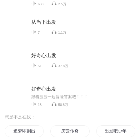
633
2.5万
从当下出发
7
1.1万
好奇心出发
51
37.8万
好奇心出发
跟着波波一起冒险答案吧！！！
18
50.8万
您是不是在找：
追梦即刻出发
庆云传奇
出发吧少年