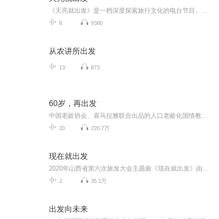
《天亮就出发》是一档深度探索旅行文化的电台节目。我们与你相约，用声音开启一段全新的旅程。节目以优美的旋律和深情的讲述，引领你穿越山川湖海，领略世界各地的风土人情。让你在忙碌的生活中也能感受到远方的诗意和浪漫。跟随《天亮就出发》，让心灵与...
8
9380
从农讲所出发
13
873
60岁，再出发
中国老龄协会、喜马拉雅联合出品的人口老龄化国情教育精品课程。通过实地调研明确选题，邀请老龄领域专家学者及行业从业人员，以体检、出行、网络诈骗、子女恐婚等热点话题为切入点，讲解如何看待老年人、老年日常生活的注意事项以及如何处理代际关系等内...
20
220.7万
现在就出发
2020年山西省第六次旅发大会主题曲《现在就出发》由陈曦作词、董冬冬作曲、毛阿敏演唱，为董冬冬和陈曦自《时间去哪儿了》之后的又一力作。歌曲旋律动人，歌词同时涵盖了山西长城、太行、黄河等文化元素，字里行间诠释出对山河大地的眷恋与深情。毛阿敏充满情感的演绎，赋予了歌曲更多共情力量。《现在就出发》于2020年9月9日举办的山西省第六次旅游发展大会“长城之夜”特别活动上首次现场演唱。...
2
35.1万
出发向未来