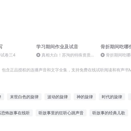
写
学习期间作业及试音
骨折期间吃哪
0试卷三4
真相大白！苏洵的特殊资质究
骨折期间吃哪
竟是什么？
，包含正品授权的连播声音和文字全集，支持免费在线试听阅读和有声书M
律
末世白色的旋律
波动的旋律
神的旋律
时代的旋律
律
风中旋律
幽灵的旋律
生存旋律
自由的旋律
乐神旋
器恐怖故事在线听
听故事里的狂听心跳声音
听故事的经典儿歌
的故事温馨
听伤感小故事的感受
来床边听故事好吗女生
注意