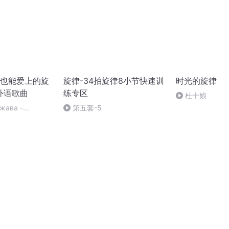
也能爱上的旋
旋律-34拍旋律8小节快速训
时光的旋律
外语歌曲
练专区
杜十娘
жава -
第五套-5
есня