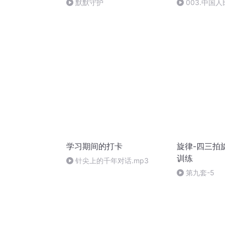
默默守护
003.中国
学习期间的打卡
旋律-四三拍
训练
针尖上的千年对话.mp3
第九套-5