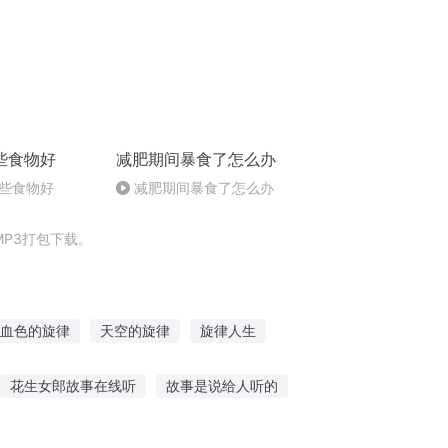
些食物好
减肥期间暴食了怎么办
些食物好
减肥期间暴食了怎么办
P3打包下载。
血色的旋律
天空的旋律
旋律人生
律
无声的旋律
星河的旋律
花生女郎故事在线听
故事是说给人听的
力听故事画画
旅途听故事软件下载免费