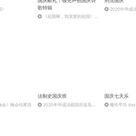
国庆献礼！领先声创国庆诗
刑法国庆
歌特辑
国》
2020年华
刑法陈 (26)
《祖国啊，我亲爱的祖国》温
婉
法制史国庆班
国庆七天乐
晚会》晚会结尾语
2020年华成法硕国庆提高班
魔性早功 day
法制史马志冰 (12)