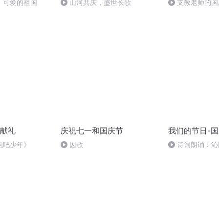
，可爱的祖国
山河共庆，盛世长歌
支教老师的国
献礼
庆祝七一和国庆节
我们的节日-
跑吧少年》
囚歌
诗词朗诵：沁
读者：张继军