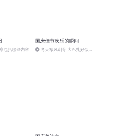
日
国庆佳节欢乐的瞬间
察包括哪些内容
冬天寒风刺骨 大巴扎好似温
暖的春天