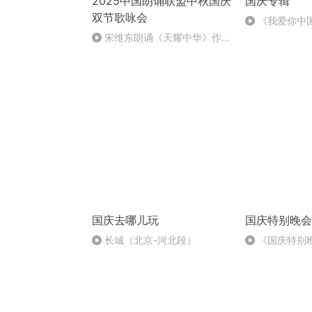
2025中国朗诵联盟中秋国庆
国庆专辑
双节歌咏会
《我爱你中
宋维东朗诵《天耀中华》作
者：碑林路人
国庆去哪儿玩
国庆特别晚会
长城（北京-河北段）
《国庆特别