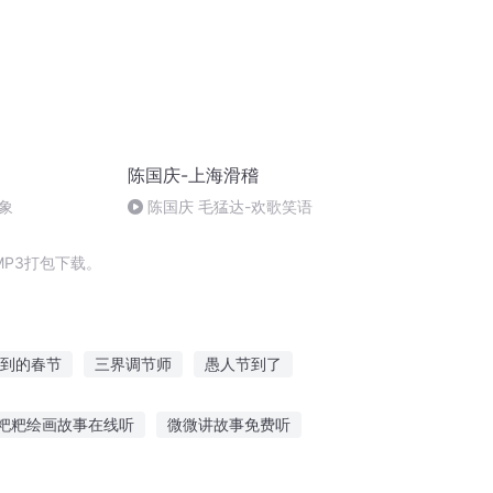
陈国庆-上海滑稽
象
陈国庆 毛猛达-欢歌笑语
P3打包下载。
到的春节
三界调节师
愚人节到了
一起的下一个季节
夏花知时节
粑粑绘画故事在线听
微微讲故事免费听
弟动画故事在线听
书籍听故事免费阅读全文