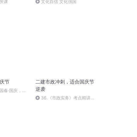
庆课
文化自信 文化强国
国庆节
二建市政冲刺，适合国庆节
逆袭
园春·国庆，朗
36.《市政实务》考点精讲第
36节课_2020926212025