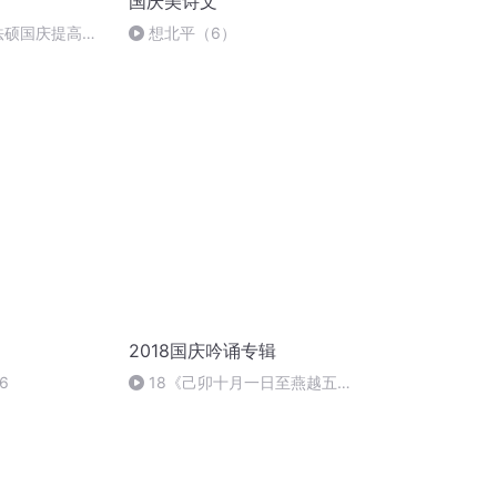
国庆美诗文
成法硕国庆提高班
想北平（6）
2018国庆吟诵专辑
6
18《己卯十月一日至燕越五
日罹狴犴有感而赋》组律18首
文天祥 自由吟诵