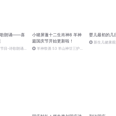
歌朗诵——喜
小猪屏蓬十二生肖神8 羊神
婴儿最初的几
诞
篇国庆节开始更新啦！
新生儿健康观
别节目-诗歌朗诵-
羊神祭酒 53 羊山神廿三护祭
坛 敬天地白泽做祭酒（4）