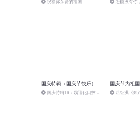
祝福你亲爱的祖国
怎能没有你
国庆特辑（国庆节快乐）
国庆节为祖国
国庆特辑16：魏迅化口技 二
岳钲淇《奔
胡 东方红+一般唱法和原生态