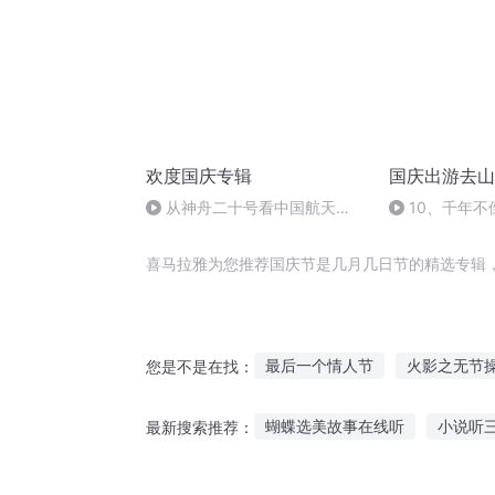
欢度国庆专辑
国庆出游去山
从神舟二十号看中国航天
10、千年不
的“隐形实力”
喜马拉雅为您推荐国庆节是几月几日节的精选专辑
最后一个情人节
火影之无节
您是不是在找：
盛夏时节有你真好
再见这个
蝴蝶选美故事在线听
小说听
最新搜索推荐：
落花时节再逢君
十二个情人
听油罐车故事视频
斯巴达传