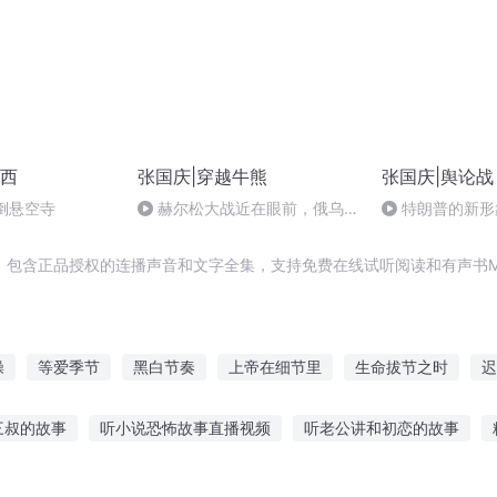
西
张国庆|穿越牛熊
张国庆|舆论战
倒悬空寺
赫尔松大战近在眼前，俄乌冲
特朗普的新形
突的关键之战，将会如何发展？
，包含正品授权的连播声音和文字全集，支持免费在线试听阅读和有声书M
操
等爱季节
黑白节奏
上帝在细节里
生命拔节之时
迟
季节
夜中章节
那一年落雪时节
快斗与青子的情人节
我们
三叔的故事
听小说恐怖故事直播视频
听老公讲和初恋的故事
节
那年那月那时节
那一年的季节
说故事在线听
适合小孩听的冒险故事
听诗词讲故事的软件
兄