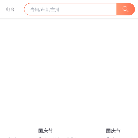
电台
国庆节
国庆节