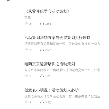
十讲
《从零开始学会活动策划》
繁花
24
1651
活动策划营销方案与会展策划执行攻略
活动策划没有简单和复杂一说，关键是你有没有一套方法，有没有遵循方法，策划成功的关键，是为所有的参与者创造机会。那么接下来的分享，我们就基于活动策划和会务的操作思路，帮大家梳理从主题策划到活动执行的全流程。其实无论是做活动促销策划、企业营销策划、论坛策划，还是展览策划，作为策划人员，你必须要经过这三个步骤的思考，并想尽一切办法去实现它。1.站在促进产业、推动企业发展的角度，结合当下热点设计主题2.从推广产业、拉动需求的角度去整合各方资源...
22
2.5万
电商京东运营培训之活动策划
齐论京东学院致力于构建最快捷的电商交流平台，分享是交流的第一步本学院讲师专注于讲解京东平台介绍、京东开店流程、商品上架、店铺装修、店铺引流、京东移动端运营、订单处理、数据分析与优化、会员营销管理、店铺运营年度规划等。让你在京东运营上更加得心应手
5
1228
创意仓小明说：活动策划人必听
创意仓小明为你分享活动创意干货，更多内容请登陆活动创意仓网站查看。
8
3.8万