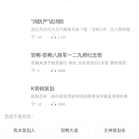
“消防严”说消防
您以为古代火灾只能靠天命？错！没有119，古人照样能灭火防火。周朝有司煊，宋代有防隅、潜火军，元代、明代有救火兵丁，清朝有防范火班，到光绪二十八年(1902年)，“消防”一词从日本舶来，才有了消防队之称。本专辑用轻松讲史的方式，带您穿越千年，揭秘...
34
1.1万
邯郸-邯郸八路军一二九师纪念馆
音频来源于链景旅行 地址 涉县其他221乡道 票价描述 暂无 开放时间 全天 乘车信息 暂无
5
5868
K营销策划
机制百科，由中国管理咨询培训界资深专家及老师任教，以及资源的整合。 现在，这个汇聚了中国商界顶层智慧的“黄埔军校”，将把经典课程中最精华的部分，提炼为音频版本，奉献给大家。 机制百科课程以战略为核心，围绕企业的使命、愿景、价值观和组织、人才、考核展开。老师将首次公开创业历程，以成功企业为核心研究案例，回顾企业创业的关键节点和案例，传递出决策背后的心法。 机制百科提供的课程，不教你成功，只教失败；不教你赚钱，只培养你的创业思维和格局观。 无论你是正在创业路上披荆斩元的创业者、对商业世界充满好奇心的人、还是生活中需要自我提升与修炼的人，这些课程都会对你的思维和格局都会有所助益。
16
2900
您是不是在找：
风水策划人
邯郸大道
主神策划名单