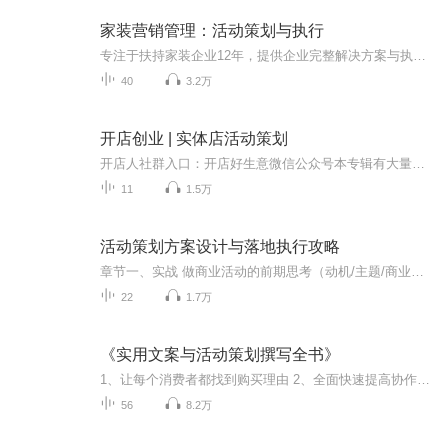
家装营销管理：活动策划与执行
专注于扶持家装企业12年，提供企业完整解决方案与执行系统！整装模式成功运作原理解析，你~只需要找到我，18101063676
40
3.2万
开店创业 | 实体店活动策划
开店人社群入口：开店好生意微信公众号本专辑有大量真实开店案例、少理论、过程描述清晰详细，还附带大量实体店活动的策划书，讲师阿亮开店创业实战经验丰富，从店家当前的真实状况入手，总结出开店活动策划的精髓，是实体店家做好活动策划的案头工具包！
11
1.5万
活动策划方案设计与落地执行攻略
章节一、实战 做商业活动的前期思考（动机/主题/商业逻辑/如何实现商业价值） 《展览展会篇丨从全案策划到实施执行》初心/策划/招商/赞助/设计/施工/开幕/撤展 《线下沙龙篇丨从全案策划到实施执行》如何玩社交/搭建社群 《行业论坛篇丨从全案策划到实施执...
22
1.7万
《实用文案与活动策划撰写全书》
1、让每个消费者都找到购买理由 2、全面快速提高协作力和表达力
56
8.2万