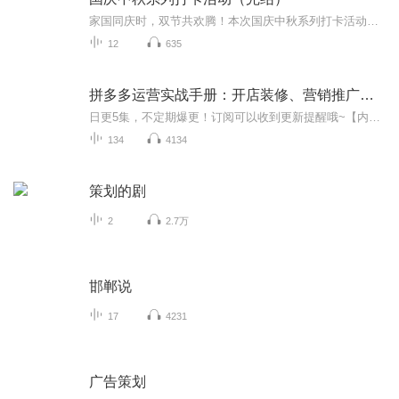
家国同庆时，双节共欢腾！本次国庆中秋系列打卡活动，邀你每日解锁多元演播精彩：以诗歌为笔，歌颂祖国山河壮阔与时代华章；清晨用温暖早安问候开启元气一天，深夜以温柔晚安声语卸下疲惫；更有风趣幽默的单口相声逗趣生活，经典耐品的评书细说古今故事。...
12
635
拼多多运营实战手册：开店装修、营销推广、爆款打造一本通|姚广辉，钤光强 著|拼多多运营|电商创业|爆款打造|店铺装修|营销推广|数据化运营|新手开店|电商干货|流量提升|活动策划
日更5集，不定期爆更！订阅可以收到更新提醒哦~【内容简介】在一个电商巨头林立的时代，拼多多以黑马之势崛起，短短三年便市值破千亿。它的创始人黄峥，曾是段永平门徒，却选择了一条截然不同的道路。他凭借敏锐的商业嗅觉，洞察到下沉市场和价格敏感型用...
134
4134
策划的剧
2
2.7万
邯郸说
17
4231
广告策划