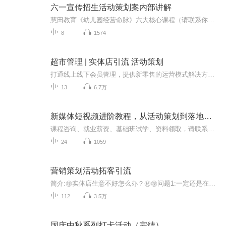
六一宣传招生活动策划案内部讲解
慧田教育《幼儿园经营命脉》六大核心课程（请联系你懂的13283858998）1.《幼儿园核心竞争力打造系统》：如何合理定位幼儿园的核心竞争力，定位定生死。在幼儿园同质化竞争的大潮里。如何凸显园所差异化，打造核心竞争力，组建同所别入看得见的定位“防火墙。2.《幼儿园虎狼团队打造系统》：一支优秀的田队能助力幼儿园快速发展，学会“8090后”的读心术，组建一支同心无敌的赋能型团队。3.《幼儿园生源倍增招生系统》：粉丝经济时代，如何利用互联网“抖音“快手“成为我们的宣传阵...
8
1574
超市管理 | 实体店引流 活动策划
打通线上线下会员管理，提供新零售的运营模式解决方案，助力零售企业转型，实现数字化会员经营管理在本店周边有几家相似的店面?或是有几款类似的产品?产品知名度和质量如何?他们的定价是否合理?经营环境和服务态度如何?营销策略上有哪些优势和劣势?超市的经营业务是围绕着商品这个核心而展开的。因而商品管理十大原则是每位超市经营者应了解与掌握的。在制订价格时必须从顾客的角度来考虑商品的价值，并让顾客了解商品的价值。基于理解价格与价值之间的关系，超市在制订商品价格...
13
6.7万
新媒体短视频进阶教程，从活动策划到落地执行
课程咨询、就业薪资、基础班试学、资料领取，请联系播妞QQ3128242702=========================================================视频简介：1、活动特点2、活动的目的3、活动线上和线下模式4、活动资源的盘点5、活动目的和目标讲解方式：带领学员迅速了解...
24
1059
营销策划活动拓客引流
简介:㊙️实体店生意不好怎么办？㊙️㊙️问题1:一定还是在用传统的方式经营㊙️㊙️问题2:没有合适合己的营销方案经营㊙️㊙️问题3:不懂宣传，不懂活动，不懂拓客，不懂锁客，不懂让客户自己自动裂变转介绍㊙️㊙️更多内幕资讯加主播微/信：412902100领取全球富豪致富思维电子书一本，最新最好的赚钱方式，让大家在创业道路上少走弯路㊙️关注我每天晚上20点分享营销案例，持续为你分享1000个营销干货㊙️
112
3.5万
国庆中秋系列打卡活动（完结）