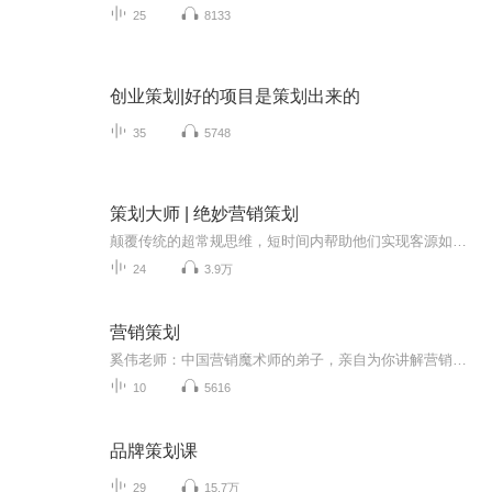
25
8133
创业策划|好的项目是策划出来的
35
5748
策划大师 | 绝妙营销策划
颠覆传统的超常规思维，短时间内帮助他们实现客源如潮、业绩倍增的一系列成功策划案例。可以直接复制套用其他的实体店也可参考或从中受到启发首发创意和智慧，因为规律性的方法，往往都是相通的。365天，每天一个策划案例，策划大师李春彦VX280045003助你...
24
3.9万
营销策划
奚伟老师：中国营销魔术师的弟子，亲自为你讲解营销，让你零成本倍增数倍生意业绩！
10
5616
品牌策划课
29
15.7万