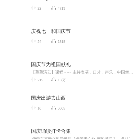
22
4713
庆祝七一和国庆节
24
1818
国庆节为祖国献礼
【蔡蔡演艺】课程﹣-﹣主持表演，口才，声乐，中国舞，民族舞。独特的小舞台，专业的录音棚，每一位同学都能成为优秀的小明星。独特的教学模式，轻松上课，快乐学习！知名主持人，舞蹈家，高级教师任职授课！江南总校：河沟街42号三楼 18545856430江北分校...
215
1.7万
国庆出游去山西
10
5805
国庆诵读打卡合集
扫码添加声悦童星老师【造梦者文化-声悦童星】，备注“诵读打卡”报名，已添加好友的，直接发送“诵读打卡”报名，报名成功后进入社群。