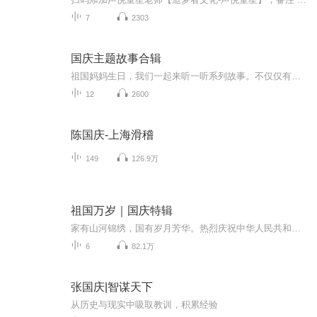
7
2303
国庆主题故事合辑
祖国妈妈生日，我们一起来听一听系列故事。不仅仅有《我的祖国》，还有红军故事，也有关于战争的故事，让大家体会到和平年代的不易。
12
2600
陈国庆-上海滑稽
149
126.9万
祖国万岁｜国庆特辑
家有山河锦绣，国有岁月芳华。热烈庆祝中华人民共和国成立73周年！
6
82.1万
张国庆|智谋天下
从历史与现实中吸取教训，积累经验