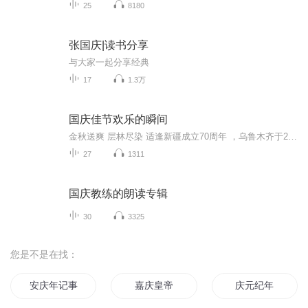
25
8180
张国庆|读书分享
与大家一起分享经典
17
1.3万
国庆佳节欢乐的瞬间
金秋送爽 层林尽染 适逢新疆成立70周年 ，乌鲁木齐于2025年9月23日迎来党中央和习大大带领的慰问团。新疆各族群众欢欣鼓舞，热烈欢迎。
27
1311
国庆教练的朗读专辑
30
3325
您是不是在找：
安庆年记事
嘉庆皇帝
庆元纪年