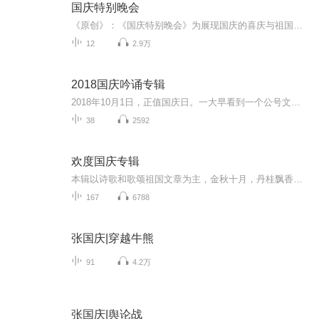
国庆特别晚会
《原创》：《国庆特别晚会》为展现国庆的喜庆与祖国的深情我将以具体的场景切入从清晨升旗的庄严到街头巷尾的欢庆到历史与当下的交融，用优美的笔触传递对祖国的热爱与自豪！用诗歌和情感美文形式，歌颂祖国的繁荣富强，祝人民幸福安康！
12
2.9万
2018国庆吟诵专辑
2018年10月1日，正值国庆日。一大早看到一个公号文章，正是文天祥的《己卯十月一日至燕越五日罹狴犴有感而赋》。当然，彼十一非当今的十一。不过数字的巧合还是让人感触，今天拿来读一读，体味一番历史英杰的民族情怀，恰也当时。 根据诗题来看，这组诗是写于十月一日至十月五日之间，是文天祥被俘之后所作，这些诗作不仅有凛凛正气，更也能看的到他百端交集的复杂情感。另一首于右任先生的《望大陆》，微信公号有称《望乡》，一句“山之上国之殇”荡气回肠，一并兴起拿来读了一读。仓促间多有瑕疵...
38
2592
欢度国庆专辑
本辑以诗歌和歌颂祖国文章为主，金秋十月，丹桂飘香，在这个充满丰收喜悦的季节里，我们满怀激动和自豪，迎来了中华人民共和国76周年华诞。这不仅是一个庄重的纪念日，更是全体中华儿女共同欢庆的盛大的节日，承载着深厚的民族情感和历史意义.
167
6788
张国庆|穿越牛熊
91
4.2万
张国庆|舆论战