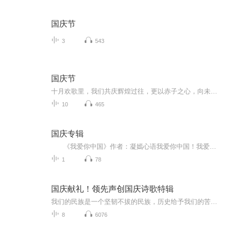
国庆节
3
543
国庆节
十月欢歌里，我们共庆辉煌过往，更以赤子之心，向未来书写滚烫的誓言——这盛世，值得我们以热爱相拥。
10
465
国庆专辑
《我爱你中国》作者：凝嫣心语我爱你中国！我爱你春天蓬勃的秧苗；我爱你秋日金黄的硕果。我爱你中国！我爱你青松气质，我爱你红梅品格！我爱你家乡的甜蔗好像乳汁滋润着我的心窝。我爱你中国，我要把最美的歌儿献给你，我的母亲我的祖国。我爱你中国，我爱...
1
78
国庆献礼！领先声创国庆诗歌特辑
我们的民族是一个坚韧不拔的民族，历史给予我们的苦难都变成了闪着金光的勋章！我们的国家是一个龙腾虎跃的国家，那条巨龙正以不可阻挡之势崛起于神奇的东方！------------------------------------------------值此祖国70周年华诞之际，领先声创以诗歌向祖国献礼！用我们的声音、用我们的热血、用我们的灵魂诵读经典爱国篇章，歌颂我们的祖国！永远繁荣富强！
8
6076