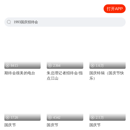
打开APP
1993国庆招待会
8415
2364
1.6万
期待会很美的电台
朱总理记者招待会/指
国庆特辑（国庆节快
点江山
乐）
1726
4542
2.1万
国庆节
国庆节
国庆节