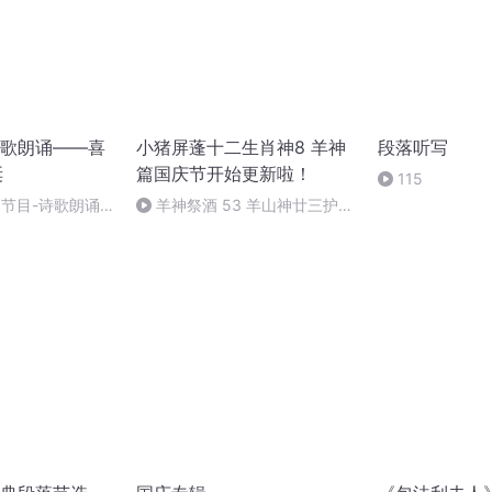
歌朗诵——喜
小猪屏蓬十二生肖神8 羊神
段落听写
诞
篇国庆节开始更新啦！
115
别节目-诗歌朗诵-
羊神祭酒 53 羊山神廿三护祭
坛 敬天地白泽做祭酒（4）