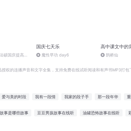
国庆七天乐
高中课文中的
成法硕国庆提高班
魔性早功 day6
鹊桥仙
2)
品授权的连播声音和文字全集，支持免费在线试听阅读和有声书MP3打包
爱与美的时段
我有一段情
我家的段子手
那一段年华
重
双神小段子
二段人生
那一段的我们
一段传奇
一段恋情
的故事是哪些故事
豆豆男孩故事在线听
油罐恐怖故事在线听
故事在线收听
宝宝催眠故事在线听
云听里面的鬼故事在线听