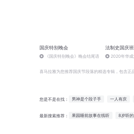
国庆特别晚会
法制史国庆班
《国庆特别晚会》晚会结尾语
2020年华
法制史马志冰 (1
喜马拉雅为您推荐国庆节段落的精选专辑，包含正
男神是个段子手
一人有庆
您是不是在找：
天龙之段阳
东海段子手
果园睡前故事在线听
8岁听
最新搜索推荐：
曾经有过一段爱
三段爱情
听奶奶讲述的故事
听神灯的