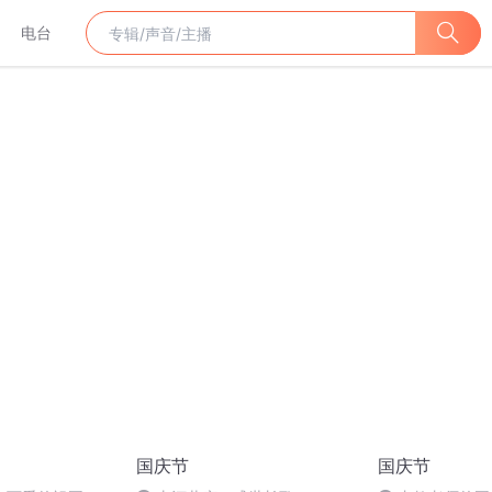
电台
国庆节
国庆节