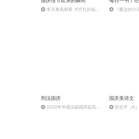
国庆佳节欢乐的瞬间
每日一书 / 
冬天寒风刺骨 大巴扎好似温
《窗边的小
暖的春天
刑法国庆
国庆美诗文
2020年华成法硕国庆提高班
想北平（6
刑法陈 (26)