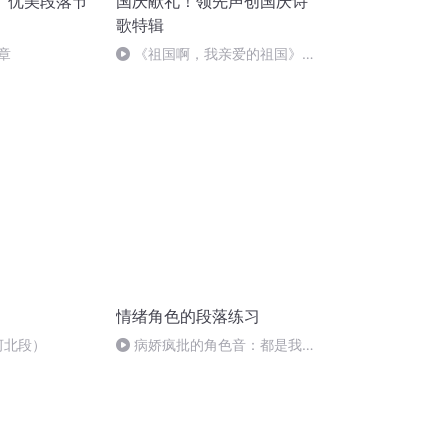
》优美段落节
国庆献礼！领先声创国庆诗
歌特辑
0章
《祖国啊，我亲爱的祖国》温
婉
情绪角色的段落练习
河北段）
病娇疯批的角色音：都是我的
了！