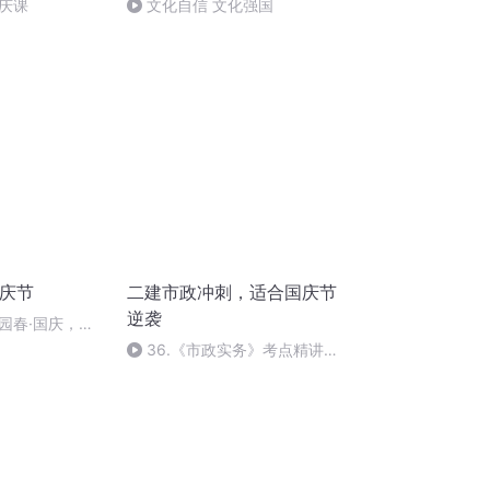
庆课
文化自信 文化强国
国庆节
二建市政冲刺，适合国庆节
逆袭
园春·国庆，朗
36.《市政实务》考点精讲第
36节课_2020926212025