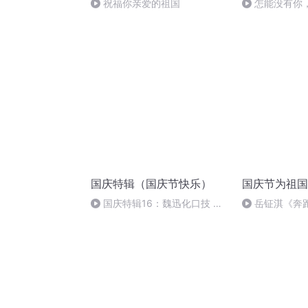
祝福你亲爱的祖国
怎能没有你
国庆特辑（国庆节快乐）
国庆节为祖国
国庆特辑16：魏迅化口技 二
岳钲淇《奔
胡 东方红+一般唱法和原生态