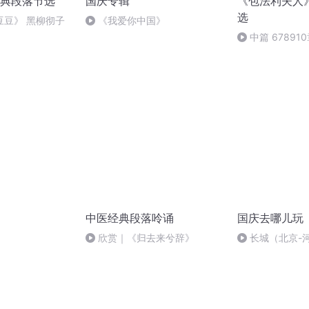
经典段落节选
国庆专辑
《包法利夫人
选
豆豆》 黑柳彻子
《我爱你中国》
中篇 67891
中医经典段落呤诵
国庆去哪儿玩
）
欣赏｜《归去来兮辞》
长城（北京-