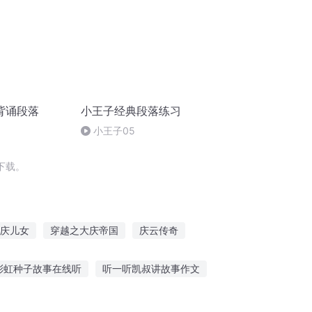
背诵段落
小王子经典段落练习
小王子05
下载。
庆儿女
穿越之大庆帝国
庆云传奇
魔之段影
大庆皇太子
彩虹种子故事在线听
听一听凯叔讲故事作文
婴儿从小听英文故事好吗