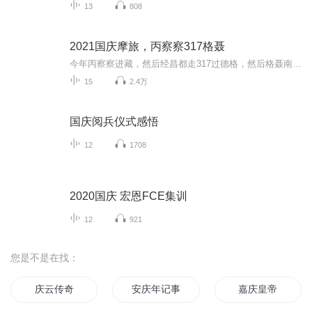
13
808
2021国庆摩旅，丙察察317格聂
今年丙察察进藏，然后经昌都走317过德格，然后格聂南线，最后沙溪古镇收尾。
15
2.4万
国庆阅兵仪式感悟
12
1708
2020国庆 宏恩FCE集训
12
921
您是不是在找：
庆云传奇
安庆年记事
嘉庆皇帝