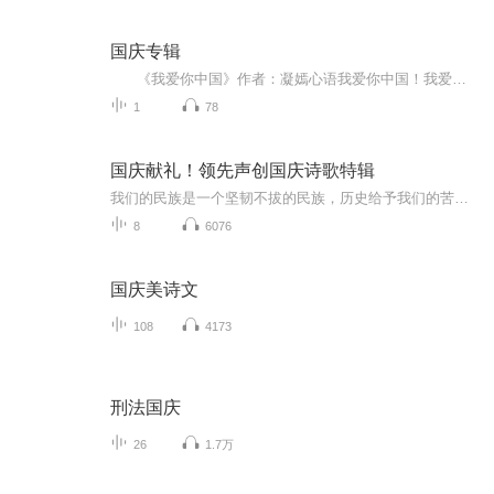
国庆专辑
《我爱你中国》作者：凝嫣心语我爱你中国！我爱你春天蓬勃的秧苗；我爱你秋日金黄的硕果。我爱你中国！我爱你青松气质，我爱你红梅品格！我爱你家乡的甜蔗好像乳汁滋润着我的心窝。我爱你中国，我要把最美的歌儿献给你，我的母亲我的祖国。我爱你中国，我爱...
1
78
国庆献礼！领先声创国庆诗歌特辑
我们的民族是一个坚韧不拔的民族，历史给予我们的苦难都变成了闪着金光的勋章！我们的国家是一个龙腾虎跃的国家，那条巨龙正以不可阻挡之势崛起于神奇的东方！------------------------------------------------值此祖国70周年华诞之际，领先声创以诗歌向祖国献礼！用我们的声音、用我们的热血、用我们的灵魂诵读经典爱国篇章，歌颂我们的祖国！永远繁荣富强！
8
6076
国庆美诗文
108
4173
刑法国庆
26
1.7万