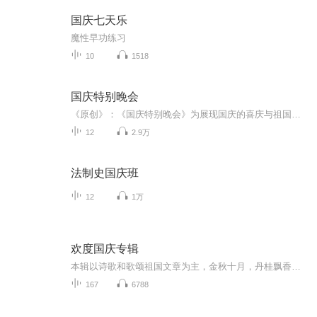
国庆七天乐
魔性早功练习
10
1518
国庆特别晚会
《原创》：《国庆特别晚会》为展现国庆的喜庆与祖国的深情我将以具体的场景切入从清晨升旗的庄严到街头巷尾的欢庆到历史与当下的交融，用优美的笔触传递对祖国的热爱与自豪！用诗歌和情感美文形式，歌颂祖国的繁荣富强，祝人民幸福安康！
12
2.9万
法制史国庆班
12
1万
欢度国庆专辑
本辑以诗歌和歌颂祖国文章为主，金秋十月，丹桂飘香，在这个充满丰收喜悦的季节里，我们满怀激动和自豪，迎来了中华人民共和国76周年华诞。这不仅是一个庄重的纪念日，更是全体中华儿女共同欢庆的盛大的节日，承载着深厚的民族情感和历史意义.
167
6788