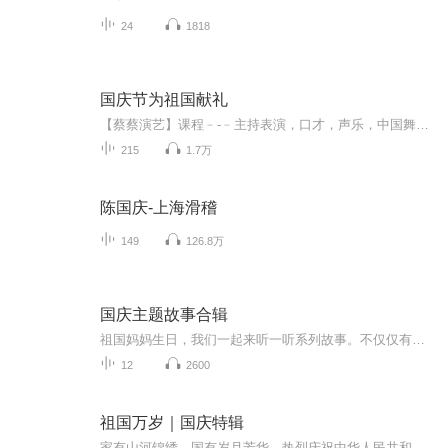
24
1818
国庆节为祖国献礼
【蔡蔡演艺】课程﹣-﹣主持表演，口才，声乐，中国舞，民族舞。独特的小舞台，专业的录音棚，每一位同学都能成为优秀的小明星。独特的教学模式，轻松上课，快乐学习！知名主持人，舞蹈家，高级教师任职授课！江南总校：河沟街42号三楼 18545856430江北分校...
215
1.7万
陈国庆-上海滑稽
149
126.8万
国庆主题故事合辑
祖国妈妈生日，我们一起来听一听系列故事。不仅仅有《我的祖国》，还有红军故事，也有关于战争的故事，让大家体会到和平年代的不易。
12
2600
祖国万岁｜国庆特辑
家有山河锦绣，国有岁月芳华。热烈庆祝中华人民共和国成立73周年！