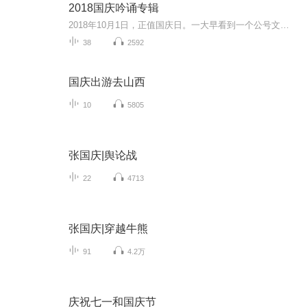
2018国庆吟诵专辑
2018年10月1日，正值国庆日。一大早看到一个公号文章，正是文天祥的《己卯十月一日至燕越五日罹狴犴有感而赋》。当然，彼十一非当今的十一。不过数字的巧合还是让人感触，今天拿来读一读，体味一番历史英杰的民族情怀，恰也当时。 根据诗题来看，这组诗是写于十月一日至十月五日之间，是文天祥被俘之后所作，这些诗作不仅有凛凛正气，更也能看的到他百端交集的复杂情感。另一首于右任先生的《望大陆》，微信公号有称《望乡》，一句“山之上国之殇”荡气回肠，一并兴起拿来读了一读。仓促间多有瑕疵...
38
2592
国庆出游去山西
10
5805
张国庆|舆论战
22
4713
张国庆|穿越牛熊
91
4.2万
庆祝七一和国庆节