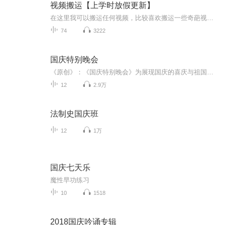
视频搬运【上学时放假更新】
在这里我可以搬运任何视频，比较喜欢搬运一些奇葩视频，想搬运什么视频，可以在评论区评论或私聊，如有侵权请告诉我，谢谢
74
3222
国庆特别晚会
《原创》：《国庆特别晚会》为展现国庆的喜庆与祖国的深情我将以具体的场景切入从清晨升旗的庄严到街头巷尾的欢庆到历史与当下的交融，用优美的笔触传递对祖国的热爱与自豪！用诗歌和情感美文形式，歌颂祖国的繁荣富强，祝人民幸福安康！
12
2.9万
法制史国庆班
12
1万
国庆七天乐
魔性早功练习
10
1518
2018国庆吟诵专辑