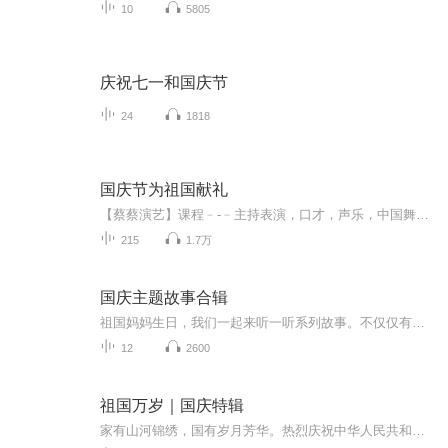
10
5805
庆祝七一和国庆节
24
1818
国庆节为祖国献礼
【蔡蔡演艺】课程﹣-﹣主持表演，口才，声乐，中国舞，民族舞。独特的小舞台，专业的录音棚，每一位同学都能成为优秀的小明星。独特的教学模式，轻松上课，快乐学习！知名主持人，舞蹈家，高级教师任职授课！江南总校：河沟街42号三楼 18545856430江北分校...
215
1.7万
国庆主题故事合辑
祖国妈妈生日，我们一起来听一听系列故事。不仅仅有《我的祖国》，还有红军故事，也有关于战争的故事，让大家体会到和平年代的不易。
12
2600
祖国万岁｜国庆特辑
家有山河锦绣，国有岁月芳华。热烈庆祝中华人民共和国成立73周年！