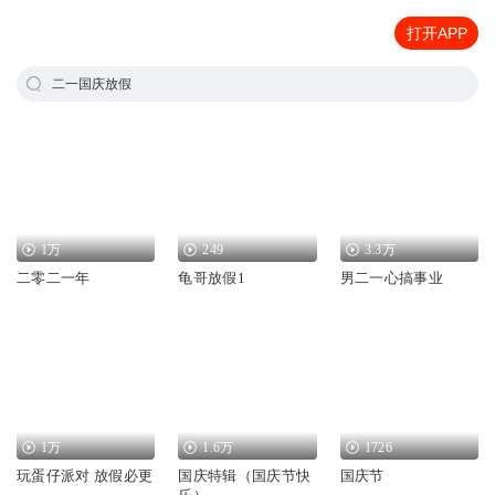
打开APP
二一国庆放假
1万
249
3.3万
二零二一年
龟哥放假1
男二一心搞事业
1万
1.6万
1726
玩蛋仔派对 放假必更
国庆特辑（国庆节快
国庆节