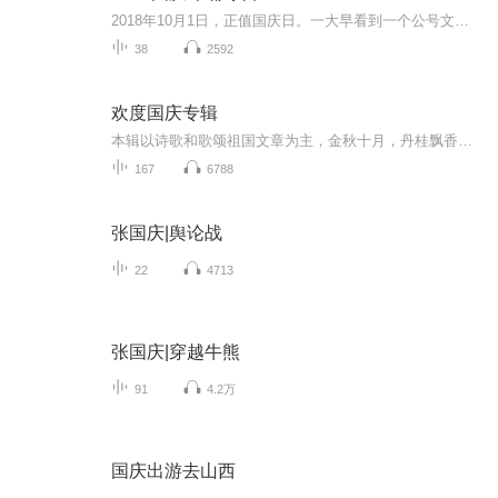
2018年10月1日，正值国庆日。一大早看到一个公号文章，正是文天祥的《己卯十月一日至燕越五日罹狴犴有感而赋》。当然，彼十一非当今的十一。不过数字的巧合还是让人感触，今天拿来读一读，体味一番历史英杰的民族情怀，恰也当时。 根据诗题来看，这组诗是写于十月一日至十月五日之间，是文天祥被俘之后所作，这些诗作不仅有凛凛正气，更也能看的到他百端交集的复杂情感。另一首于右任先生的《望大陆》，微信公号有称《望乡》，一句“山之上国之殇”荡气回肠，一并兴起拿来读了一读。仓促间多有瑕疵...
38
2592
欢度国庆专辑
本辑以诗歌和歌颂祖国文章为主，金秋十月，丹桂飘香，在这个充满丰收喜悦的季节里，我们满怀激动和自豪，迎来了中华人民共和国76周年华诞。这不仅是一个庄重的纪念日，更是全体中华儿女共同欢庆的盛大的节日，承载着深厚的民族情感和历史意义.
167
6788
张国庆|舆论战
22
4713
张国庆|穿越牛熊
91
4.2万
国庆出游去山西