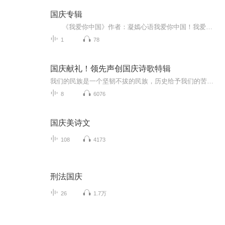
国庆专辑
《我爱你中国》作者：凝嫣心语我爱你中国！我爱你春天蓬勃的秧苗；我爱你秋日金黄的硕果。我爱你中国！我爱你青松气质，我爱你红梅品格！我爱你家乡的甜蔗好像乳汁滋润着我的心窝。我爱你中国，我要把最美的歌儿献给你，我的母亲我的祖国。我爱你中国，我爱...
1
78
国庆献礼！领先声创国庆诗歌特辑
我们的民族是一个坚韧不拔的民族，历史给予我们的苦难都变成了闪着金光的勋章！我们的国家是一个龙腾虎跃的国家，那条巨龙正以不可阻挡之势崛起于神奇的东方！------------------------------------------------值此祖国70周年华诞之际，领先声创以诗歌向祖国献礼！用我们的声音、用我们的热血、用我们的灵魂诵读经典爱国篇章，歌颂我们的祖国！永远繁荣富强！
8
6076
国庆美诗文
108
4173
刑法国庆
26
1.7万