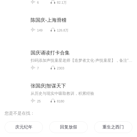
6
82.1万
陈国庆-上海滑稽
149
126.8万
国庆诵读打卡合集
扫码添加声悦童星老师【造梦者文化-声悦童星】，备注“诵读打卡”报名，已添加好友的，直接发送“诵读打卡”报名，报名成功后进入社群。
7
2303
张国庆|智谋天下
从历史与现实中吸取教训，积累经验
25
8180
您是不是在找：
庆元纪年
回复放假
重生之西门庆