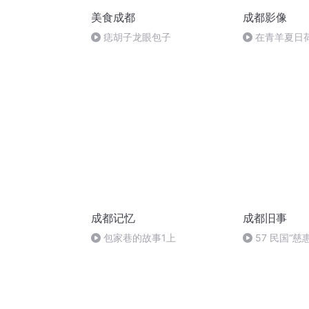
美食成都
成都影像
痣胡子龙眼包子
在青羊夏日
成都记忆
成都旧事
包家巷的故事1上
57 民国“
柱