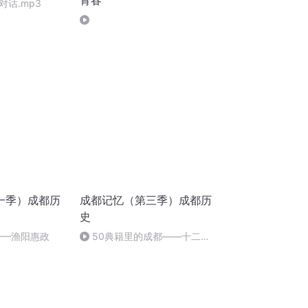
青春
话.mp3
一季）成都历
成都记忆（第三季）成都历
史
——渔阳惠政
50典籍里的成都——十二月
市