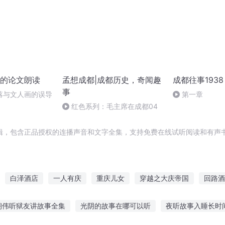
的论文朗读
孟想成都|成都历史，奇闻趣
成都往事1938
事
落与文人画的误导
第一章
红色系列：毛主席在成都04
辑，包含正品授权的连播声音和文字全集，支持免费在线试听阅读和有声书
白泽酒店
一人有庆
重庆儿女
穿越之大庆帝国
回路酒
些事
他我预订了
月之酒店
超级酒店
恶灵酒店
万星大
朝伟听狱友讲故事全集
光阴的故事在哪可以听
夜听故事入睡长时