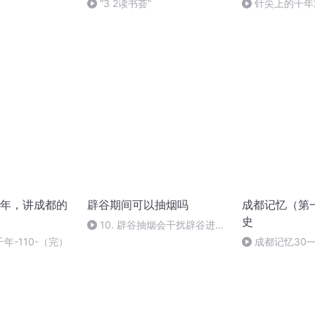
“3 2读书荟”
针尖上的千年对
年，讲成都的
辟谷期间可以抽烟吗
成都记忆（第
史
10. 辟谷抽烟会干扰辟谷进程
吗？
年-110-（完）
成都记忆30