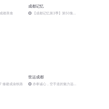
成都记忆
成都美食
【成都记忆第3季】第50集
芳菲尽驻罨画池——罨画池
世运成都
7 修建成渝铁路
赤拳诚心，空手道的魅力远不
止于次！