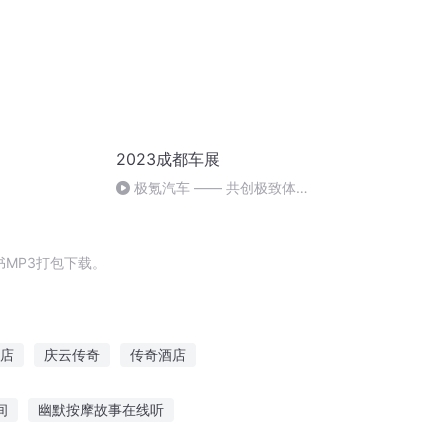
2023成都车展
极氪汽车 —— 共创极致体验
的出行生活
MP3打包下载。
店
庆云传奇
传奇酒店
酒店
我的诸天酒店
巴别塔酒店
间
幽默按摩故事在线听