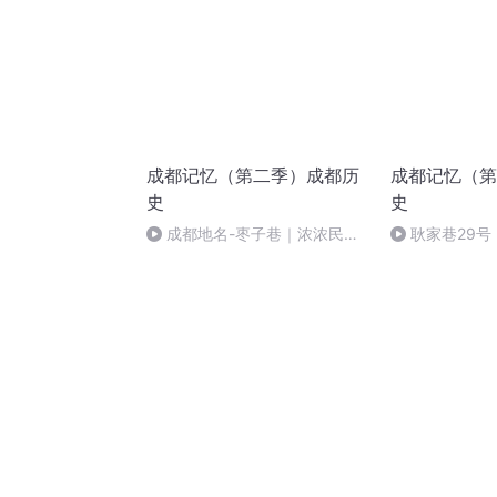
成都记忆（第二季）成都历
成都记忆（第
史
史
成都地名-枣子巷｜浓浓民国
耿家巷29
风，悠悠药草香
的私宅秘境