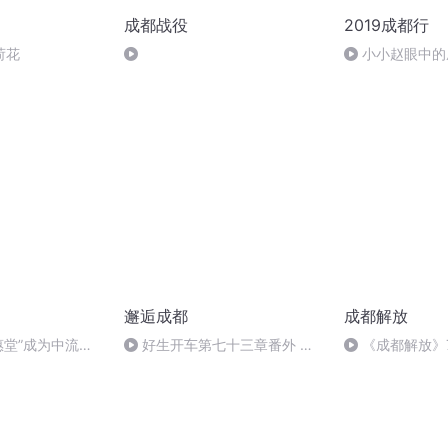
成都战役
2019成都行
荷花
小小赵眼中的
邂逅成都
成都解放
慈惠堂”成为中流砥
好生开车第七十三章番外 一
《成都解放》
日游（下）