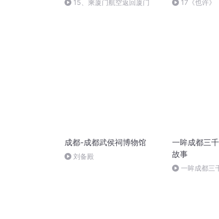
15、乘厦门航空返回厦门
17《也许》
成都-成都武侯祠博物馆
一眸成都三千
故事
刘备殿
一眸成都三千