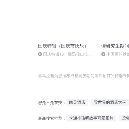
国庆特辑（国庆节快乐）
读研究生期间
国庆特辑16：魏迅化口技 二
中国画的跌
胡 东方红+一般唱法和原生态
喜马拉雅为您推荐成都国庆期间酒店预订的精选专
幽灵酒店
异世界的酒店大亨
您是不是在找：
娇妻预订老公么一个
酒店那
卡通小孩听故事可爱图片
梁
最新搜索推荐：
灵异酒店
系统之酒店大亨