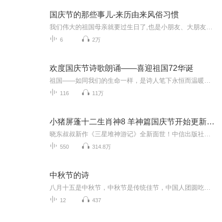
国庆节的那些事儿-来历由来风俗习惯
我们伟大的祖国母亲就要过生日了,也是小朋友、大朋友们最喜欢的“国庆小长假”或说“黄金周”还有说”国庆7天乐”的，说法真是不一而足。那么“国庆节”是怎么来的？自古以来国庆节怎么庆贺？新中国国庆节的来历，以及新中国国庆节的庆贺方式又有哪些呢？ ...
6
2万
欢度国庆节诗歌朗诵——喜迎祖国72华诞
祖国——如同我们的生命一样，是诗人笔下永恒而温暖的主题。在祖国72周年华诞来临之际，特创建这个诗歌朗诵专辑，诵读经典爱国篇章，和大家一起歌颂祖国，向国庆的献礼！祝愿伟大的祖国繁荣富强，祝愿大家国庆节快乐，度过平安快乐的黄金周假期！
116
11万
小猪屏蓬十二生肖神8 羊神篇国庆节开始更新啦！
晓东叔叔新作《三星堆神游记》全新面世！中信出版社出版！京东当当淘宝均有售！点蓝色字收听——《小猪屏蓬爆笑日记2024》《小猪屏蓬爆笑日记2》《小猪屏蓬爆笑日记1》让你笑得喘不上气！《我进故宫当富翁——小猪屏蓬故宫财商笔记》教你成为大富翁！《小...
550
314.8万
中秋节的诗
八月十五是中秋节，中秋节是传统佳节，中国人团圆吃月饼的日子，这个节日自古就有，所以留下了不少关于中秋节的诗
12
437