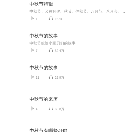
中秋节特辑
中秋节，又称月夕、秋节、仲秋节、八月节、八月会、追月节、玩月节、拜月节、女儿节或团圆节，是流行于中国众多民族与汉字文化圈诸国的传统文化节日，时在农历八月十五；因其恰值三秋之半，故名，也有些地方将中秋节定在八月十六。[1-2] 中秋节始于唐朝...
1
1624
中秋节的故事
中秋节献给小宝贝们的故事
7
32.4万
中秋节的故事
11
29.9万
中秋节的来历
4
65.8万
中秋节有哪些习俗