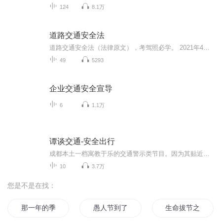
124
8.1万
道路交通安全法
道路交通安全法（法律原文），考驾照必学。 2021年4月29日最新修正版本。本法分总则、车辆和驾驶人、道路通行条件、道路通行规定、交通事故处理、执法监督、法律责任、附则，共8章124条。
49
5293
企业交通安全宣导
6
1.1万
谭谈交通-安全出行
成都本土一档寓教于乐的交通警示类节目。因为其贴近大众的节目特色和诙谐幽默的主持特点，赢得了成都市民的一致好评。其中很多期经典节目，在全国各大电视台转载。受到了热烈的关注。
10
3.7万
您是不是在找：
那一年的季节
愚人节到了
生命拔节之时