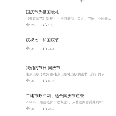
乐）
国庆节为祖国献礼
【蔡蔡演艺】课程﹣-﹣主持表演，口才，声乐，中国舞，民族舞。独特的小舞台，专业的录音棚，每一位同学都能成为优秀的小明星。独特的教学模式，轻松上课，快乐学习！知名主持人，舞蹈家，高级教师任职授课！江南总校：河沟街42号三楼 18545856430江北分校...
215
1.7万
庆祝七一和国庆节
24
1818
我们的节日-国庆节
南京出版传媒集团·南京出版社出版的图书《我们的节日》通过对中国节日文化和节日意义进行深度的挖掘，面向青少年群体构建独具特色的栏目内容，以此丰富春节、元宵节、清明节、端午节、七夕节、中秋节、重阳节等传统节日；六一节、教师节、国庆节等新兴节日的文化内涵和表现形式。促进青少年形成新的节日习俗，提升节日仪式感、认同感。音频作品由金陵朗读者联盟志愿者朗诵，南京音像出版社、金陵图书馆联合制作。
35
8076
二建市政冲刺，适合国庆节逆袭
2020年二级建造师市政专业1、从基础到密训冲刺V2、从精华课程到超压密押V3、0基础同步更新v4、持续更新到2020年考试V5、只要你跟着学让你一次稳拿证V6、渠道超压压题，超压三页纸等独家绝密压题!
36
2619