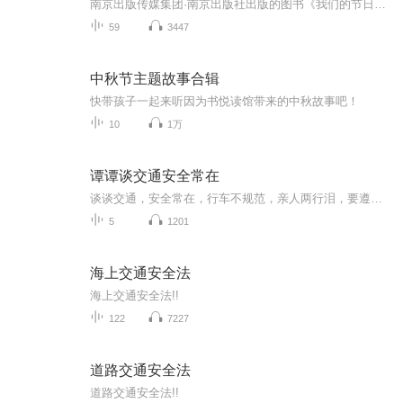
南京出版传媒集团·南京出版社出版的图书《我们的节日》通过对中国节日文化和节日意义进行深度的挖掘，面向青少年群体构建独具特色的栏目内容，以此丰富春节、元宵节、清明节、端午节、七夕节、中秋节、重阳节等传统节日；六一节、教师节、国庆节等新兴节日的文化内涵和表现形式。促进青少年形成新的节日习俗，提升节日仪式感、认同感。音频作品由金陵朗读者联盟志愿者朗诵，南京音像出版社、金陵图书馆联合制作。
59
3447
中秋节主题故事合辑
快带孩子一起来听因为书悦读馆带来的中秋故事吧！
10
1万
谭谭谈交通安全常在
谈谈交通，安全常在，行车不规范，亲人两行泪，要遵守交通规则，安全常在
5
1201
海上交通安全法
海上交通安全法!!
122
7227
道路交通安全法
道路交通安全法!!