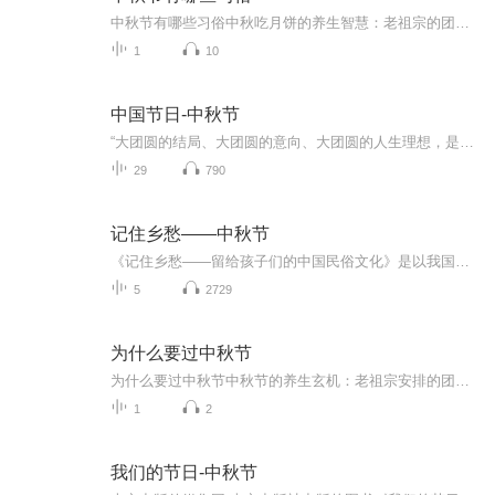
中秋节有哪些习俗中秋吃月饼的养生智慧：老祖宗的团圆密码全藏在这张饼里 （开篇先抛个灵魂拷问）您有没有想过，为什么中秋节非得跟月饼死磕？就像现代人追剧必须配奶茶，古人赏月手里不攥块月饼就跟缺了充电宝似的浑身不自在。今天咱们就扒一扒这块油...
1
10
中国节日-中秋节
“大团圆的结局、大团圆的意向、大团圆的人生理想，是中国文化的情结……”正因为圆满的月亮，与人间情感生活有了这样密不可分的联系，我们的诗人才会发出“月是故乡明”的感慨。在一年的时序中，中秋节所在的是秋季中期，天气不冷不热，白昼与夜晚均等，...
29
790
记住乡愁——中秋节
《记住乡愁——留给孩子们的中国民俗文化》是以我国民俗事象的精彩节点为圆心，广泛地辐射民俗生活的方方面面，资料翔实、梳理系统，具有很高的文化史料价值和现实意义，对于长期忽视生活中的优秀传统文化活态传承的倾向是一种矫正。...
5
2729
为什么要过中秋节
为什么要过中秋节中秋节的养生玄机：老祖宗安排的团圆节，暗藏多少健康密码？ 朋友，你有没有发现，中秋节就像被设置在年度日程表上的一个强制“系统更新”？平时工作群里静如死水，这天突然集体复活，连失联十年的前同事都能蹦出来发句“中秋快乐”。...
1
2
我们的节日-中秋节