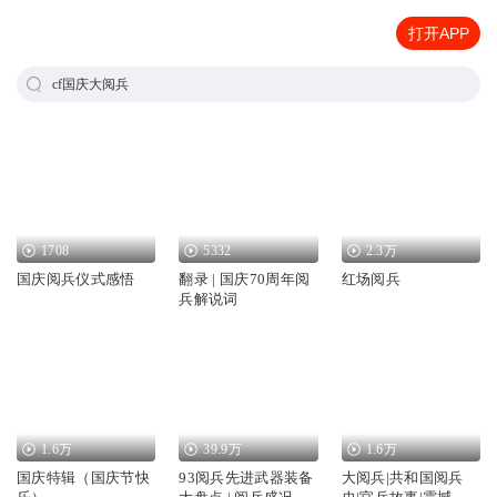
打开APP
cf国庆大阅兵
1708
5332
2.3万
国庆阅兵仪式感悟
翻录 | 国庆70周年阅
红场阅兵
兵解说词
1.6万
39.9万
1.6万
国庆特辑（国庆节快
93阅兵先进武器装备
大阅兵|共和国阅兵