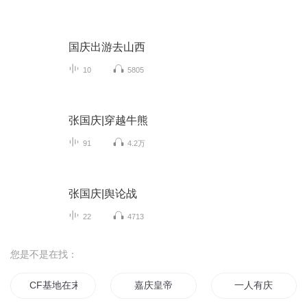
国庆出游去山西
10
5805
张国庆|穿越牛熊
91
4.2万
张国庆|舆论战
22
4713
您是不是在找：
CF基地在末世
嘉庆皇帝
一人有庆