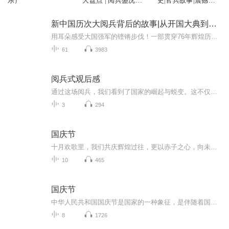
乐）
大盘点 | 阅兵盛况速
史|官兵故事|震撼瞬
报 | 纪念抗日战争胜
间|最新装备
利80周年大阅兵
新中国历次大阅兵背后的故事|从开国大典到九三阅兵
用耳朵感受大国强军的铿锵步伐！一部贯穿76年辉煌历程的声像史诗，一次震撼心灵的强国强军记忆回眸！本专辑将带您穿越时空，回顾从1949年开国大典到2025年抗战胜利80周年历次盛大阅兵。见证人民军队从“万国牌”装备到全部国产化、从骡马化到信息化智能化...
61
3983
阅兵式观后感
通过这场阅兵，我们看到了国家的崛起与蜕变。这不仅是军事力量的进步，更是整个民族精神的升华。它让我们明白，只有不断奋进，才能在历史的长河中屹立不倒。身为新时代的一员，我们肩负着传承与发展的使命，要将阅兵带来的震撼转化为前行的动力，在各自的...
3
294
国庆节
十月欢歌里，我们共庆辉煌过往，更以赤子之心，向未来书写滚烫的誓言——这盛世，值得我们以热爱相拥。
10
465
国庆节
中华人民共和国国庆节是国家的一种象征，是伴随着国家的出现而出现的。让我们用诗歌朗诵歌颂祖国的繁荣富强，国泰民安。
8
1726