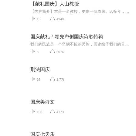
【献礼国庆】大山教授
【内容简介】本是一名教授，更像一位农民。30多年，双脚踏遍深山，胸膛贴紧大地。 他把真正的论文，写满了原本贫瘠的太行山坡。一名共产党员，一个知识分子，要有效地、深层地服务社会，实现自身价值，仅有梦想和深情，是远远不够的！这，就是我们的国情！...
15
4940
国庆献礼！领先声创国庆诗歌特辑
我们的民族是一个坚韧不拔的民族，历史给予我们的苦难都变成了闪着金光的勋章！我们的国家是一个龙腾虎跃的国家，那条巨龙正以不可阻挡之势崛起于神奇的东方！------------------------------------------------值此祖国70周年华诞之际，领先声创以诗歌向祖国献礼！用我们的声音、用我们的热血、用我们的灵魂诵读经典爱国篇章，歌颂我们的祖国！永远繁荣富强！
8
6076
刑法国庆
26
1.7万
国庆美诗文
108
4173
国庆七天乐