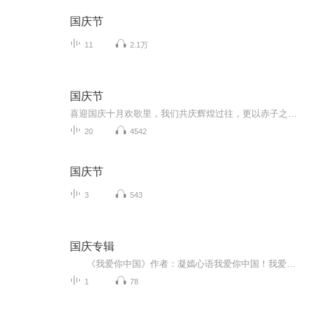
国庆节
11
2.1万
国庆节
喜迎国庆十月欢歌里，我们共庆辉煌过往，更以赤子之心，向未来书写滚烫的誓言——这盛世，值得我们以热爱相拥。
20
4542
国庆节
3
543
国庆专辑
《我爱你中国》作者：凝嫣心语我爱你中国！我爱你春天蓬勃的秧苗；我爱你秋日金黄的硕果。我爱你中国！我爱你青松气质，我爱你红梅品格！我爱你家乡的甜蔗好像乳汁滋润着我的心窝。我爱你中国，我要把最美的歌儿献给你，我的母亲我的祖国。我爱你中国，我爱...
1
78