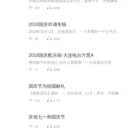
本辑以诗歌和歌颂祖国文章为主，金秋十月，丹桂飘香，在这个充满丰收喜悦的季节里，我们满怀激动和自豪，迎来了中华人民共和国76周年华诞。这不仅是一个庄重的纪念日，更是全体中华儿女共同欢庆的盛大的节日，承载着深厚的民族情感和历史意义.
167
6788
2018国庆吟诵专辑
2018年10月1日，正值国庆日。一大早看到一个公号文章，正是文天祥的《己卯十月一日至燕越五日罹狴犴有感而赋》。当然，彼十一非当今的十一。不过数字的巧合还是让人感触，今天拿来读一读，体味一番历史英杰的民族情怀，恰也当时。 根据诗题来看，这组诗是写于十月一日至十月五日之间，是文天祥被俘之后所作，这些诗作不仅有凛凛正气，更也能看的到他百端交集的复杂情感。另一首于右任先生的《望大陆》，微信公号有称《望乡》，一句“山之上国之殇”荡气回肠，一并兴起拿来读了一读。仓促间多有瑕疵...
38
2592
2018国庆配乐辑-大连电台方慧A
增强孩子的自信心 比什么都重要——大连电台方慧
17
2695
国庆节为祖国献礼
【蔡蔡演艺】课程﹣-﹣主持表演，口才，声乐，中国舞，民族舞。独特的小舞台，专业的录音棚，每一位同学都能成为优秀的小明星。独特的教学模式，轻松上课，快乐学习！知名主持人，舞蹈家，高级教师任职授课！江南总校：河沟街42号三楼 18545856430江北分校...
215
1.7万
庆祝七一和国庆节
24
1818