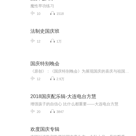
魔性早功练习
10
1518
法制史国庆班
12
1万
国庆特别晚会
《原创》：《国庆特别晚会》为展现国庆的喜庆与祖国的深情我将以具体的场景切入从清晨升旗的庄严到街头巷尾的欢庆到历史与当下的交融，用优美的笔触传递对祖国的热爱与自豪！用诗歌和情感美文形式，歌颂祖国的繁荣富强，祝人民幸福安康！
12
2.9万
2018国庆配乐辑-大连电台方慧
增强孩子的自信心 比什么都重要——大连电台方慧
20
3847
欢度国庆专辑