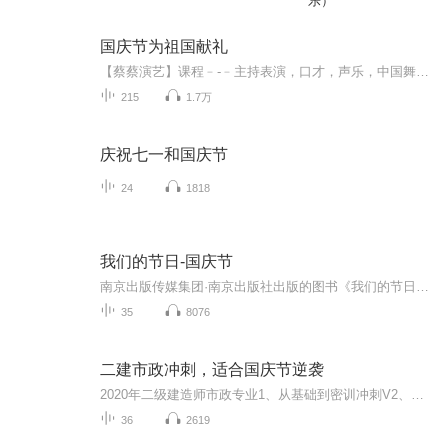
乐）
国庆节为祖国献礼
【蔡蔡演艺】课程﹣-﹣主持表演，口才，声乐，中国舞，民族舞。独特的小舞台，专业的录音棚，每一位同学都能成为优秀的小明星。独特的教学模式，轻松上课，快乐学习！知名主持人，舞蹈家，高级教师任职授课！江南总校：河沟街42号三楼 18545856430江北分校...
215
1.7万
庆祝七一和国庆节
24
1818
我们的节日-国庆节
南京出版传媒集团·南京出版社出版的图书《我们的节日》通过对中国节日文化和节日意义进行深度的挖掘，面向青少年群体构建独具特色的栏目内容，以此丰富春节、元宵节、清明节、端午节、七夕节、中秋节、重阳节等传统节日；六一节、教师节、国庆节等新兴节日的文化内涵和表现形式。促进青少年形成新的节日习俗，提升节日仪式感、认同感。音频作品由金陵朗读者联盟志愿者朗诵，南京音像出版社、金陵图书馆联合制作。
35
8076
二建市政冲刺，适合国庆节逆袭
2020年二级建造师市政专业1、从基础到密训冲刺V2、从精华课程到超压密押V3、0基础同步更新v4、持续更新到2020年考试V5、只要你跟着学让你一次稳拿证V6、渠道超压压题，超压三页纸等独家绝密压题!
36
2619