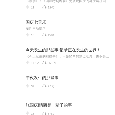
《原创》：《国庆特别晚会》为展现国庆的喜庆与祖国的深情我将以具体的场景切入从清晨升旗的庄严到街头巷尾的欢庆到历史与当下的交融，用优美的笔触传递对祖国的热爱与自豪！用诗歌和情感美文形式，歌颂祖国的繁荣富强，祝人民幸福安康！
12
2.9万
国庆七天乐
魔性早功练习
10
1518
今天发生的那些事|记录正在发生的世界！
《今天发生的那些事》，不是简单的热点汇总，也不是情绪化的即时评论。这个栏目关注每天正在发生的新闻、事件与变化——无论是历史记忆的重新被看见，还是普通人生活中的细微波动。在这里，重要的不是“热不热”，而是值不值得被认真看一眼。有些事情发生...
14792
55.6万
午夜发生的那些事
39
2.1万
张国庆|情商是一辈子的事
18
3761