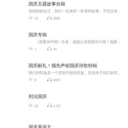
国庆主题故事合辑
祖国妈妈生日，我们一起来听一听系列故事。不仅仅有《我的祖国》，还有红军故事，也有关于战争的故事，让大家体会到和平年代的不易。
12
2600
国庆专辑
《我爱你中国》作者：凝嫣心语我爱你中国！我爱你春天蓬勃的秧苗；我爱你秋日金黄的硕果。我爱你中国！我爱你青松气质，我爱你红梅品格！我爱你家乡的甜蔗好像乳汁滋润着我的心窝。我爱你中国，我要把最美的歌儿献给你，我的母亲我的祖国。我爱你中国，我爱...
1
78
国庆献礼！领先声创国庆诗歌特辑
我们的民族是一个坚韧不拔的民族，历史给予我们的苦难都变成了闪着金光的勋章！我们的国家是一个龙腾虎跃的国家，那条巨龙正以不可阻挡之势崛起于神奇的东方！------------------------------------------------值此祖国70周年华诞之际，领先声创以诗歌向祖国献礼！用我们的声音、用我们的热血、用我们的灵魂诵读经典爱国篇章，歌颂我们的祖国！永远繁荣富强！
8
6076
刑法国庆
26
1.7万
国庆美诗文