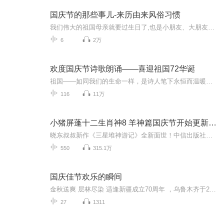
国庆节的那些事儿-来历由来风俗习惯
我们伟大的祖国母亲就要过生日了,也是小朋友、大朋友们最喜欢的“国庆小长假”或说“黄金周”还有说”国庆7天乐”的，说法真是不一而足。那么“国庆节”是怎么来的？自古以来国庆节怎么庆贺？新中国国庆节的来历，以及新中国国庆节的庆贺方式又有哪些呢？ ...
6
2万
欢度国庆节诗歌朗诵——喜迎祖国72华诞
祖国——如同我们的生命一样，是诗人笔下永恒而温暖的主题。在祖国72周年华诞来临之际，特创建这个诗歌朗诵专辑，诵读经典爱国篇章，和大家一起歌颂祖国，向国庆的献礼！祝愿伟大的祖国繁荣富强，祝愿大家国庆节快乐，度过平安快乐的黄金周假期！
116
11万
小猪屏蓬十二生肖神8 羊神篇国庆节开始更新啦！
晓东叔叔新作《三星堆神游记》全新面世！中信出版社出版！京东当当淘宝均有售！点蓝色字收听——《小猪屏蓬爆笑日记2024》《小猪屏蓬爆笑日记2》《小猪屏蓬爆笑日记1》让你笑得喘不上气！《我进故宫当富翁——小猪屏蓬故宫财商笔记》教你成为大富翁！《小...
550
315.1万
国庆佳节欢乐的瞬间
金秋送爽 层林尽染 适逢新疆成立70周年 ，乌鲁木齐于2025年9月23日迎来党中央和习大大带领的慰问团。新疆各族群众欢欣鼓舞，热烈欢迎。
27
1311