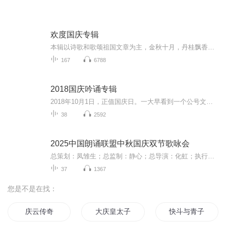
欢度国庆专辑
本辑以诗歌和歌颂祖国文章为主，金秋十月，丹桂飘香，在这个充满丰收喜悦的季节里，我们满怀激动和自豪，迎来了中华人民共和国76周年华诞。这不仅是一个庄重的纪念日，更是全体中华儿女共同欢庆的盛大的节日，承载着深厚的民族情感和历史意义.
167
6788
2018国庆吟诵专辑
2018年10月1日，正值国庆日。一大早看到一个公号文章，正是文天祥的《己卯十月一日至燕越五日罹狴犴有感而赋》。当然，彼十一非当今的十一。不过数字的巧合还是让人感触，今天拿来读一读，体味一番历史英杰的民族情怀，恰也当时。 根据诗题来看，这组诗是写于十月一日至十月五日之间，是文天祥被俘之后所作，这些诗作不仅有凛凛正气，更也能看的到他百端交集的复杂情感。另一首于右任先生的《望大陆》，微信公号有称《望乡》，一句“山之上国之殇”荡气回肠，一并兴起拿来读了一读。仓促间多有瑕疵...
38
2592
2025中国朗诵联盟中秋国庆双节歌咏会
总策划：凤雏生；总监制：静心；总导演：化虹；执行总监：莺子；执行导演：橙夏；主持人：静心、化虹、橙夏
37
1367
您是不是在找：
庆云传奇
大庆皇太子
快斗与青子的情人