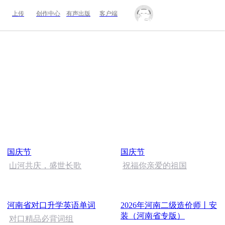
上传
创作中心
有声出版
客户端
国庆节
国庆节
山河共庆，盛世长歌
祝福你亲爱的祖国
河南省对口升学英语单词
2026年河南二级造价师丨安
装（河南省专版）
对口精品必背词组