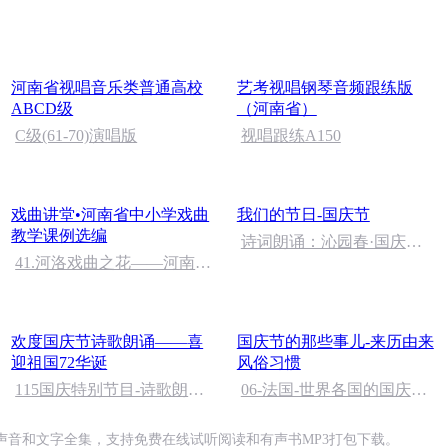
河南省视唱音乐类普通高校
艺考视唱钢琴音频跟练版
ABCD级
（河南省）
C级(61-70)演唱版
视唱跟练A150
戏曲讲堂•河南省中小学戏曲
我们的节日-国庆节
教学课例选编
诗词朗诵：沁园春·国庆，
41.河洛戏曲之花——河南曲
朗读者：张继军
剧 刘璐
欢度国庆节诗歌朗诵——喜
国庆节的那些事儿-来历由来
迎祖国72华诞
风俗习惯
115国庆特别节目-诗歌朗诵-
06-法国-世界各国的国庆节-
中国梦
国庆节的那些事儿
声音和文字全集，支持免费在线试听阅读和有声书MP3打包下载。