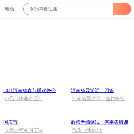
电台
2021河南省春节联欢晚会
河南省导游词十四篇
小品《快递奇遇》
河南省导游词：焦裕禄纪念
园
国庆节
教师考编笔试：河南省版课
支教老师的国庆课
气质与性格1-8