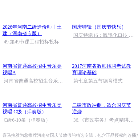
2026年河南二级造价师丨土
国庆特辑（国庆节快乐）
建（河南省专版）
国庆特辑16：魏迅化口技 二
49.第49节课工程招标投标
胡 东方红+一般唱法和原生
态
河南省普通高校招生音乐类
2017河南省教师招聘考试教
视唱A
育理论基础
河南省普通高校招生音乐类
第七章第五节德育模式
视唱A级-150
河南省普通高校招生音乐类
二建市政冲刺，适合国庆节
视唱 C级（弹奏版）
逆袭
C级6-10条（弹奏版）
36.《市政实务》考点精讲第
36节课_2020926212025
喜马拉雅为您推荐河南省国庆节放假的精选专辑，包含正品授权的连播