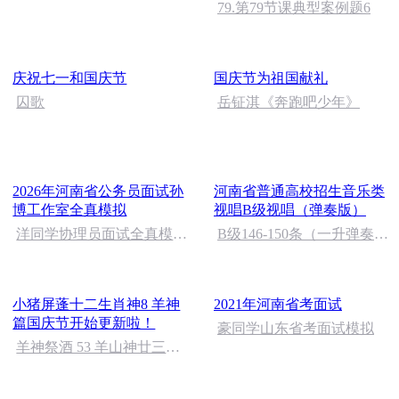
79.第79节课典型案例题6
庆祝七一和国庆节
国庆节为祖国献礼
囚歌
岳钲淇《奔跑吧少年》
2026年河南省公务员面试孙
河南省普通高校招生音乐类
博工作室全真模拟
视唱B级视唱（弹奏版）
洋同学协理员面试全真模拟
B级146-150条（一升弹奏
考试纠正
版）
小猪屏蓬十二生肖神8 羊神
2021年河南省考面试
篇国庆节开始更新啦！
豪同学山东省考面试模拟
羊神祭酒 53 羊山神廿三护
祭坛 敬天地白泽做祭酒
（4）