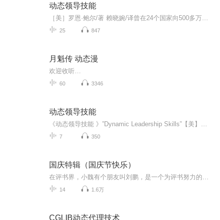
动态领导技能
［美］罗恩·鲍尔/著 赖晓婉/译曾在24个国家向500多万人现场演讲；他的成功学书籍在全球销售了200万册。本书通过众多受访者回忆的故事，塑造了直销史上曾建立了最大生意、培养了数千领导者的导师德士特·耶格作为探索家、工程师、拓展者等形象，全方位、多...
25
847
月魁传 动态漫
欢迎收听…
60
3346
动态领导技能
《动态领导技能 》”Dynamic Leadership Skills”【美】罗恩·鲍尔 (Ron Ball）著 赖晓婉 译主题：构建领导方法的秘诀、建立成功的人际关系，塑造完美的个人魅力. 本书通过众多受访者回忆故事，塑造了直销史上曾建立了最大生意、培养数千领导者的导师德士...
7
350
国庆特辑（国庆节快乐）
在评书界，小魏有个朋友叫刘鹏，是一个为评书努力的小伙子。在2021年国庆期间，他想弄个特辑，便烦劳我给他录个爱国题材的评书小段儿。这种事情，不是特殊情况，小魏一般不会拒绝，也就给其录了一个《鲁迅踢鬼》，等他传完，我再传到我的专辑里。另外，小...
14
1.6万
CGLIB动态代理技术