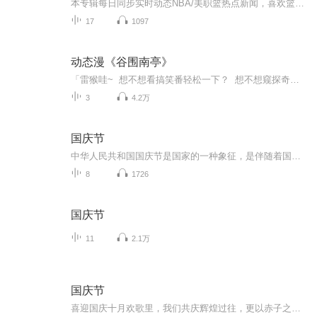
本专辑每日同步实时动态NBA/美职篮热点新闻，喜欢篮球的你，一定不能错过更有各大球星最新动态，哈登 詹姆斯 乔治 字母哥 科比 乔丹 卡特 艾弗森 麦迪 姚明 加内特 洛维斯基等过往的传奇历程也会逐步分享
17
1097
动态漫《谷围南亭》
「雷猴哇~ 想不想看搞笑番轻松一下？ 想不想窥探奇悚怪诞的神秘世界？ 喜不喜欢傻白甜（话痨）小鲜肉？爱不爱冷峻的冻龄男神？（ 几百岁的人了依旧肤白貌美 ꈍ◡ꈍ） 动态漫《谷围南亭》即将上线! 南亭大清王朝酒店 开门营业啦 (｡•ᴗ-)_ 靓仔靓女们快来围观我们这布局精致装修奢华嘅百年老店吧~入 住就带你参观阿花的房间呦 ( ͡° ͜ʖ ͡°)」ED《荒唐呀》
3
4.2万
国庆节
中华人民共和国国庆节是国家的一种象征，是伴随着国家的出现而出现的。让我们用诗歌朗诵歌颂祖国的繁荣富强，国泰民安。
8
1726
国庆节
11
2.1万
国庆节
喜迎国庆十月欢歌里，我们共庆辉煌过往，更以赤子之心，向未来书写滚烫的誓言——这盛世，值得我们以热爱相拥。