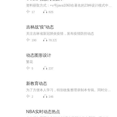
资料获取方式：+v号java1060在著名的23种设计模式中，有一种非常重要的设计模式叫代理模式，这种代理模式有很多技术实现方案，其中cglib就是其中重要的代表。CGLib (Code Generation Library) 是一个强大的、高性能、高质量的Code生成类库，它可以在运行期...
17
825
吉林战“疫”动态
关注吉林省新冠肺炎疫情，发布疫情防控动态
190
78.3万
动态图形设计
繁花
5
237
新教育动态
为了方便本人学习，特别收集整理录制本专辑。同时分享给需要的朋友，一起学习交流，共同进步。感谢新教育人的分享，自助助人，善莫大焉！专辑内容来源于新教育圈各大公众号。包括但不限于：清一新教育 清一书院 慧心清迈家园 一线新教育 TrilingualHighSc...
2
146
NBA实时动态热点