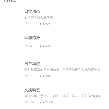
机器动态
日常动态
心情好了就会发动态
7
920
动态趋势
40
2068
房产动态
随时掌握房地产市场动态，了解房地产在各地的新政与租售期间各方的权利义务等！随时为各位小伙伴们提供房地产相关知识！关注主播，随时了解最新动态！
15
2184
文娱动态
掌握文娱一手资讯，影音、综艺、展演，文艺圈的新鲜事在这听。
166
27.4万