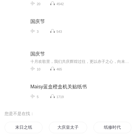
20
4542
国庆节
3
543
国庆节
十月欢歌里，我们共庆辉煌过往，更以赤子之心，向未来书写滚烫的誓言——这盛世，值得我们以热爱相拥。
10
465
Maisy蓝盒橙盒机关贴纸书
5
1719
您是不是在找：
末日之纸
大庆皇太子
纸修时代