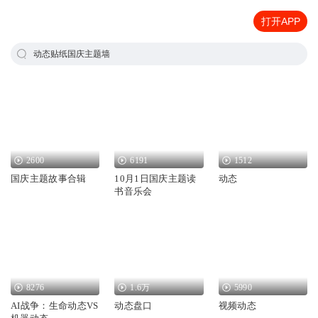
打开APP
动态贴纸国庆主题墙
2600
6191
1512
国庆主题故事合辑
10月1日国庆主题读
动态
书音乐会
8276
1.6万
5990
AI战争：生命动态VS
动态盘口
视频动态