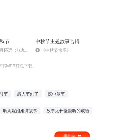
中秋节
中秋节主题故事合辑
月怀远（张九
《中秋节快乐》
张悦
书MP3打包下载。
时节
愚人节到了
夜中章节
快斗与青子的情人节
那年那月那时节
听妮妮姐姐讲故事
故事太长慢慢听的成语
子故事在线听
去远方听别人的故事
手机端