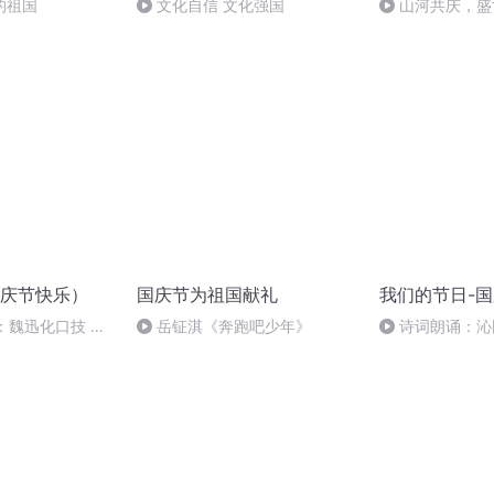
的祖国
文化自信 文化强国
山河共庆，盛
庆节快乐）
国庆节为祖国献礼
我们的节日-
：魏迅化口技 二
岳钲淇《奔跑吧少年》
诗词朗诵：沁
般唱法和原生态
读者：张继军