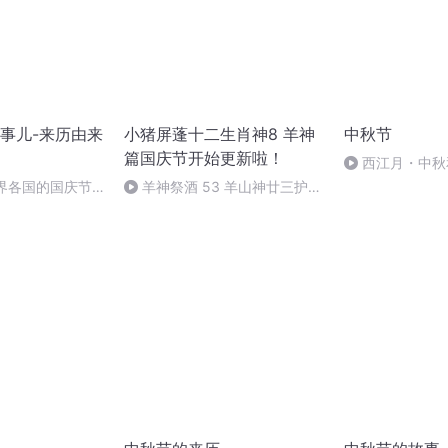
事儿-来历由来
小猪屏蓬十二生肖神8 羊神
中秋节
篇国庆节开始更新啦！
西江月・中秋
世界各国的国庆节-
羊神祭酒 53 羊山神廿三护祭
事儿
坛 敬天地白泽做祭酒（4）