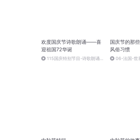
欢度国庆节诗歌朗诵——喜
国庆节的那些
迎祖国72华诞
风俗习惯
115国庆特别节目-诗歌朗诵-
06-法国-
中国梦
国庆节的那些