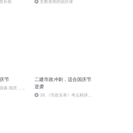
世长歌
支教老师的国庆课
国庆节
二建市政冲刺，适合国庆节
逆袭
园春·国庆，朗
36.《市政实务》考点精讲第
36节课_2020926212025