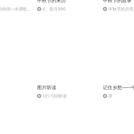
中秋节的来历
中秋节的故事
的诗词―水调歌
4、赏月990
中秋节的月亮
图片听读
记住乡愁——
121-130听读
序