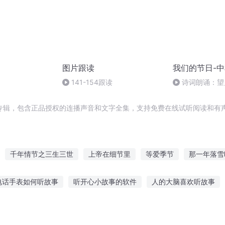
图片跟读
我们的节日-
141-154跟读
诗词朗诵：望
龄），朗读者：
专辑，包含正品授权的连播声音和文字全集，支持免费在线试听阅读和有声
千年情节之三生三世
上帝在细节里
等爱季节
那一年落雪
最后一个情人节
迟到的春节
盛夏时节有你真好
黑白节奏
电话手表如何听故事
听开心小故事的软件
人的大脑喜欢听故事
我们一起的下一个季节
那一年的季节
听故事视频
幼儿故事哪吒在线听
野马睡前故事免费听
焦耳饺