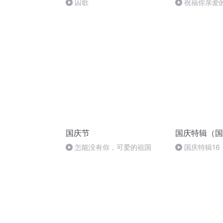
囚歌
祝福你亲爱
国庆节
国庆特辑（国
怎能没有你，可爱的祖国
国庆特辑16
胡 东方红+一