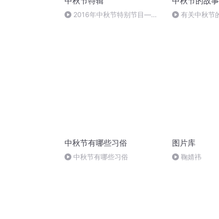
中秋节特辑
中秋节的故事
2016年中秋节特别节目—夏
有关中秋节
雨品诗成品
头.明月几时有
中秋节有哪些习俗
图片库
中秋节有哪些习俗
鞠婧祎