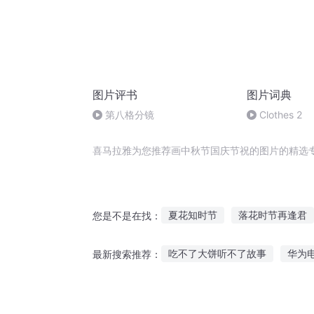
图片评书
图片词典
第八格分镜
Clothes 2
喜马拉雅为您推荐画中秋节国庆节祝的图片的精选
夏花知时节
落花时节再逢君
您是不是在找：
生命拔节之时
三界调节师
吃不了大饼听不了故事
华为
最新搜索推荐：
再见这个季节
十二个情人节
每日一听英语故事
张姐带你