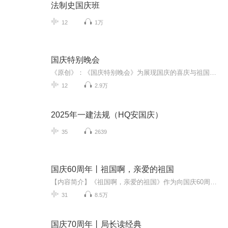
法制史国庆班
12
1万
国庆特别晚会
《原创》：《国庆特别晚会》为展现国庆的喜庆与祖国的深情我将以具体的场景切入从清晨升旗的庄严到街头巷尾的欢庆到历史与当下的交融，用优美的笔触传递对祖国的热爱与自豪！用诗歌和情感美文形式，歌颂祖国的繁荣富强，祝人民幸福安康！
12
2.9万
2025年一建法规（HQ安国庆）
35
2639
国庆60周年丨祖国啊，亲爱的祖国
【内容简介】《祖国啊，亲爱的祖国》作为向国庆60周年献礼的重点出版物，由当代著名诗人、河北省作家协会副主席、《诗选刊》杂志主编郁葱担任主编；由中央人民广播电台著名播音指导方明、雅坤和著名朗诵艺术家瞿弦和、张筠英联袂朗诵，倾情演绎。祖国，如...
31
8.5万
国庆70周年丨局长读经典