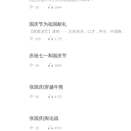
10
1644
国庆节为祖国献礼
【蔡蔡演艺】课程﹣-﹣主持表演，口才，声乐，中国舞，民族舞。独特的小舞台，专业的录音棚，每一位同学都能成为优秀的小明星。独特的教学模式，轻松上课，快乐学习！知名主持人，舞蹈家，高级教师任职授课！江南总校：河沟街42号三楼 18545856430江北分校...
215
1.7万
庆祝七一和国庆节
24
1818
张国庆|穿越牛熊
91
4.2万
张国庆|舆论战
22
4713