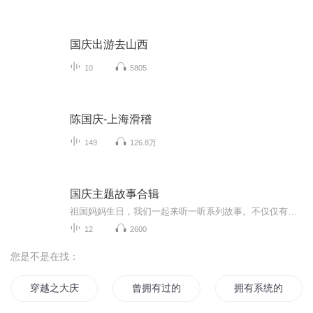
国庆出游去山西
10
5805
陈国庆-上海滑稽
149
126.8万
国庆主题故事合辑
祖国妈妈生日，我们一起来听一听系列故事。不仅仅有《我的祖国》，还有红军故事，也有关于战争的故事，让大家体会到和平年代的不易。
12
2600
您是不是在找：
穿越之大庆帝国
曾拥有过的
拥有系统的修真者