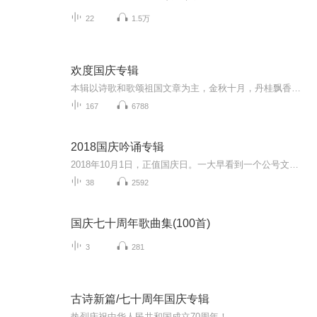
22
1.5万
欢度国庆专辑
本辑以诗歌和歌颂祖国文章为主，金秋十月，丹桂飘香，在这个充满丰收喜悦的季节里，我们满怀激动和自豪，迎来了中华人民共和国76周年华诞。这不仅是一个庄重的纪念日，更是全体中华儿女共同欢庆的盛大的节日，承载着深厚的民族情感和历史意义.
167
6788
2018国庆吟诵专辑
2018年10月1日，正值国庆日。一大早看到一个公号文章，正是文天祥的《己卯十月一日至燕越五日罹狴犴有感而赋》。当然，彼十一非当今的十一。不过数字的巧合还是让人感触，今天拿来读一读，体味一番历史英杰的民族情怀，恰也当时。 根据诗题来看，这组诗是写于十月一日至十月五日之间，是文天祥被俘之后所作，这些诗作不仅有凛凛正气，更也能看的到他百端交集的复杂情感。另一首于右任先生的《望大陆》，微信公号有称《望乡》，一句“山之上国之殇”荡气回肠，一并兴起拿来读了一读。仓促间多有瑕疵...
38
2592
国庆七十周年歌曲集(100首)
3
281
古诗新篇/七十周年国庆专辑
热烈庆祝中华人民共和国成立70周年！