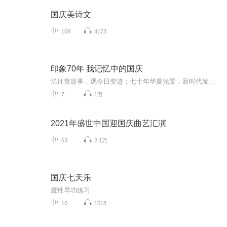
国庆美诗文
108
4173
印象70年 我记忆中的国庆
忆往昔故事，观今日变迹；七十年华夏光景，新时代发展变迁。用声音走过时间的长河，以温度感受记忆中的故事。
7
1万
2021年盛世中国迎国庆曲艺汇演
63
2.1万
国庆七天乐
魔性早功练习
10
1518