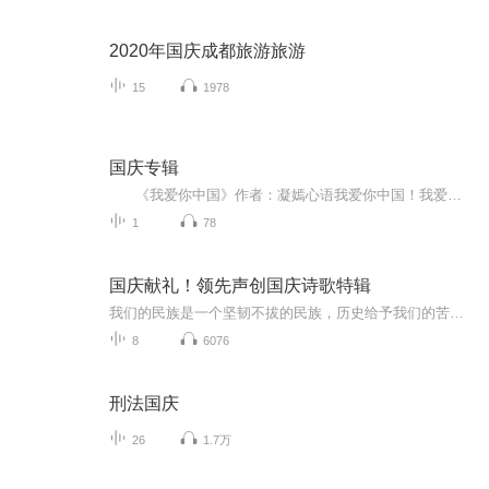
2020年国庆成都旅游旅游
15
1978
国庆专辑
《我爱你中国》作者：凝嫣心语我爱你中国！我爱你春天蓬勃的秧苗；我爱你秋日金黄的硕果。我爱你中国！我爱你青松气质，我爱你红梅品格！我爱你家乡的甜蔗好像乳汁滋润着我的心窝。我爱你中国，我要把最美的歌儿献给你，我的母亲我的祖国。我爱你中国，我爱...
1
78
国庆献礼！领先声创国庆诗歌特辑
我们的民族是一个坚韧不拔的民族，历史给予我们的苦难都变成了闪着金光的勋章！我们的国家是一个龙腾虎跃的国家，那条巨龙正以不可阻挡之势崛起于神奇的东方！------------------------------------------------值此祖国70周年华诞之际，领先声创以诗歌向祖国献礼！用我们的声音、用我们的热血、用我们的灵魂诵读经典爱国篇章，歌颂我们的祖国！永远繁荣富强！
8
6076
刑法国庆
26
1.7万