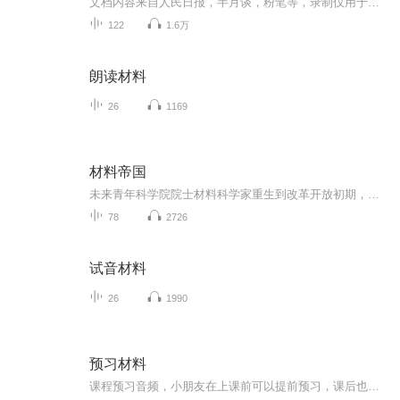
文档内容来自人民日报，半月谈，粉笔等，录制仅用于个人考公专用，如有侵权，请联系删除，谢谢！
122
1.6万
朗读材料
26
1169
材料帝国
未来青年科学院院士材料科学家重生到改革开放初期，运用自己的知识技能改变现实，一步步成就自己的材料科学梦
78
2726
试音材料
26
1990
预习材料
课程预习音频，小朋友在上课前可以提前预习，课后也可以反复听，当做复习。