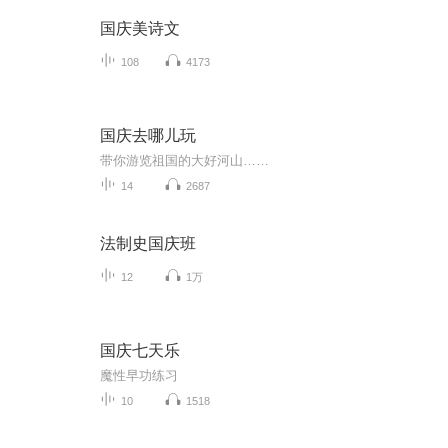
国庆美诗文
108
4173
国庆去哪儿玩
带你游览祖国的大好河山……
14
2687
法制史国庆班
12
1万
国庆七天乐
魔性早功练习
10
1518