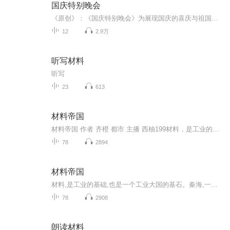
国庆特别晚会
《原创》：《国庆特别晚会》为展现国庆的喜庆与祖国的深情我将以具体的场景切入从清晨升旗的庄严到街头巷尾的欢庆到历史与当下的交融，用优美的笔触传递对祖国的热爱与自豪！用诗歌和情感美文形式，歌颂祖国的繁荣富强，祝人民幸福安康！
12
2.9万
听写材料
听写
23
613
材料帝国
材料帝国 作者 齐橙 都市 主播 西柚199材料，是工业的基础，也是一个工业大国的基石。秦海，一位来自于21世纪的材料学专家，穿越到了1985年的一家小农机厂。于是，一切遗憾终将不再，一切辉煌得以续写。读长文内容供主播个人练习使用，仅限在本页面选择章...
78
2894
材料帝国
材料,是工业的基础,也是一个工业大国的基石。秦海,一位来自于21世纪的材料学专家,穿越到了1985年的一家小农机厂。于是,一切遗憾终将不再,一切辉煌得以续写。电性功能材料、光学功能材料、生物医学功能材料、超导材料、纳米材料、化学薄膜材料、智能材料、...
78
2908
朗读材料