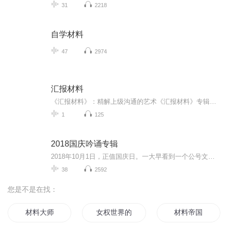
31
2218
自学材料
47
2974
汇报材料
《汇报材料》：精解上级沟通的艺术《汇报材料》专辑，深度剖析了如何精准、高效地撰写向上级汇报的材料。在现代企业或组织中，与上级的有效沟通是每位员工必备的技能。本专辑直击要点，提供了一系列实用的写作技巧和策略，帮助你掌握与上级沟通的核心方法...
1
125
2018国庆吟诵专辑
2018年10月1日，正值国庆日。一大早看到一个公号文章，正是文天祥的《己卯十月一日至燕越五日罹狴犴有感而赋》。当然，彼十一非当今的十一。不过数字的巧合还是让人感触，今天拿来读一读，体味一番历史英杰的民族情怀，恰也当时。 根据诗题来看，这组诗是写于十月一日至十月五日之间，是文天祥被俘之后所作，这些诗作不仅有凛凛正气，更也能看的到他百端交集的复杂情感。另一首于右任先生的《望大陆》，微信公号有称《望乡》，一句“山之上国之殇”荡气回肠，一并兴起拿来读了一读。仓促间多有瑕疵...
38
2592
您是不是在找：
材料大师
女权世界的文抄公
材料帝国