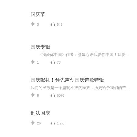
国庆节
3
543
国庆专辑
《我爱你中国》作者：凝嫣心语我爱你中国！我爱你春天蓬勃的秧苗；我爱你秋日金黄的硕果。我爱你中国！我爱你青松气质，我爱你红梅品格！我爱你家乡的甜蔗好像乳汁滋润着我的心窝。我爱你中国，我要把最美的歌儿献给你，我的母亲我的祖国。我爱你中国，我爱...
1
78
国庆献礼！领先声创国庆诗歌特辑
我们的民族是一个坚韧不拔的民族，历史给予我们的苦难都变成了闪着金光的勋章！我们的国家是一个龙腾虎跃的国家，那条巨龙正以不可阻挡之势崛起于神奇的东方！------------------------------------------------值此祖国70周年华诞之际，领先声创以诗歌向祖国献礼！用我们的声音、用我们的热血、用我们的灵魂诵读经典爱国篇章，歌颂我们的祖国！永远繁荣富强！
8
6076
刑法国庆
26
1.7万