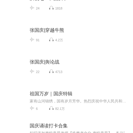
24
1818
张国庆|穿越牛熊
91
4.2万
张国庆|舆论战
22
4713
祖国万岁｜国庆特辑
家有山河锦绣，国有岁月芳华。热烈庆祝中华人民共和国成立73周年！
6
82.1万
国庆诵读打卡合集