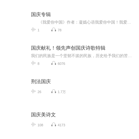
国庆专辑
《我爱你中国》作者：凝嫣心语我爱你中国！我爱你春天蓬勃的秧苗；我爱你秋日金黄的硕果。我爱你中国！我爱你青松气质，我爱你红梅品格！我爱你家乡的甜蔗好像乳汁滋润着我的心窝。我爱你中国，我要把最美的歌儿献给你，我的母亲我的祖国。我爱你中国，我爱...
1
78
国庆献礼！领先声创国庆诗歌特辑
我们的民族是一个坚韧不拔的民族，历史给予我们的苦难都变成了闪着金光的勋章！我们的国家是一个龙腾虎跃的国家，那条巨龙正以不可阻挡之势崛起于神奇的东方！------------------------------------------------值此祖国70周年华诞之际，领先声创以诗歌向祖国献礼！用我们的声音、用我们的热血、用我们的灵魂诵读经典爱国篇章，歌颂我们的祖国！永远繁荣富强！
8
6076
刑法国庆
26
1.7万
国庆美诗文
108
4173