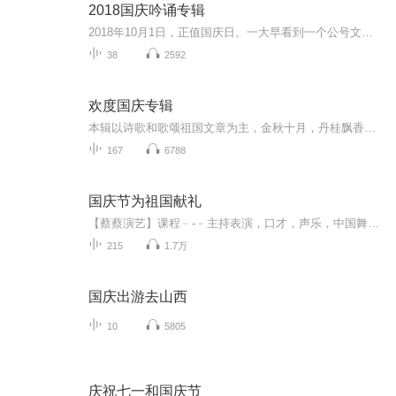
2018国庆吟诵专辑
2018年10月1日，正值国庆日。一大早看到一个公号文章，正是文天祥的《己卯十月一日至燕越五日罹狴犴有感而赋》。当然，彼十一非当今的十一。不过数字的巧合还是让人感触，今天拿来读一读，体味一番历史英杰的民族情怀，恰也当时。 根据诗题来看，这组诗是写于十月一日至十月五日之间，是文天祥被俘之后所作，这些诗作不仅有凛凛正气，更也能看的到他百端交集的复杂情感。另一首于右任先生的《望大陆》，微信公号有称《望乡》，一句“山之上国之殇”荡气回肠，一并兴起拿来读了一读。仓促间多有瑕疵...
38
2592
欢度国庆专辑
本辑以诗歌和歌颂祖国文章为主，金秋十月，丹桂飘香，在这个充满丰收喜悦的季节里，我们满怀激动和自豪，迎来了中华人民共和国76周年华诞。这不仅是一个庄重的纪念日，更是全体中华儿女共同欢庆的盛大的节日，承载着深厚的民族情感和历史意义.
167
6788
国庆节为祖国献礼
【蔡蔡演艺】课程﹣-﹣主持表演，口才，声乐，中国舞，民族舞。独特的小舞台，专业的录音棚，每一位同学都能成为优秀的小明星。独特的教学模式，轻松上课，快乐学习！知名主持人，舞蹈家，高级教师任职授课！江南总校：河沟街42号三楼 18545856430江北分校...
215
1.7万
国庆出游去山西
10
5805
庆祝七一和国庆节