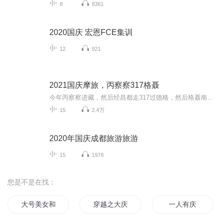
8
8361
2020国庆 宏恩FCE集训
12
921
2021国庆摩旅，丙察察317格聂
今年丙察察进藏，然后经昌都走317过德格，然后格聂南线，最后沙溪古镇收尾。
15
2.4万
2020年国庆成都旅游旅游
15
1978
您是不是在找：
大号美女和小号狗狗
穿越之大庆帝国
一人有庆