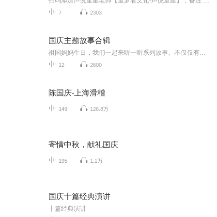
扫码添加声悦童星老师【造梦者文化-声悦童星】，备注“诵读打卡”报名，已添加好友的，直接发送“诵读打卡”报名，报名成功后进入社群。
7
2303
国庆主题故事合辑
祖国妈妈生日，我们一起来听一听系列故事。不仅仅有《我的祖国》，还有红军故事，也有关于战争的故事，让大家体会到和平年代的不易。
12
2600
陈国庆-上海滑稽
149
126.8万
寄情中秋，献礼国庆
195
1.1万
国庆十篇经典演讲
十篇经典演讲