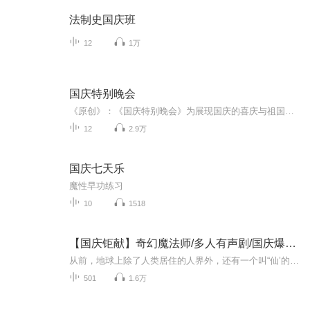
法制史国庆班
12
1万
国庆特别晚会
《原创》：《国庆特别晚会》为展现国庆的喜庆与祖国的深情我将以具体的场景切入从清晨升旗的庄严到街头巷尾的欢庆到历史与当下的交融，用优美的笔触传递对祖国的热爱与自豪！用诗歌和情感美文形式，歌颂祖国的繁荣富强，祝人民幸福安康！
12
2.9万
国庆七天乐
魔性早功练习
10
1518
【国庆钜献】奇幻魔法师/多人有声剧/国庆爆更七天乐
从前，地球上除了人类居住的人界外，还有一个叫“仙’的种族，居住在一个叫'地海”的异世界--也就是所谓的仙界。海内有三岛，上岛蓬菜，居神仙，中岛美蓉，居天仙，下岛源，居地仙。三岛中央，是考较群仙功力的场所--紫府。仙族族人考核升级，可以由地仙升...
501
1.6万