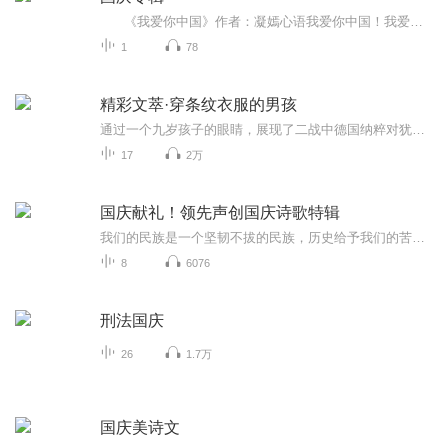
《我爱你中国》作者：凝嫣心语我爱你中国！我爱你春天蓬勃的秧苗；我爱你秋日金黄的硕果。我爱你中国！我爱你青松气质，我爱你红梅品格！我爱你家乡的甜蔗好像乳汁滋润着我的心窝。我爱你中国，我要把最美的歌儿献给你，我的母亲我的祖国。我爱你中国，我爱...
1
78
精彩文萃·穿条纹衣服的男孩
通过一个九岁孩子的眼睛，展现了二战中德国纳粹对犹太人的迫害。以一个孩子的视角来审视历史，以历史亲历者的道德思考，来引发我们的思考。 《穿条纹衣服的男孩》出版后几乎囊括了欧美所有文学奖，先后获得爱尔兰图书奖、巴克夏图书奖、谢菲尔德图书奖、兰开夏图书奖、英国保罗安加尔文学奖、意大利原创文学奖、美国卡耐基勋章。 约翰·伯恩，爱尔兰新锐作家，卡耐基勋章获得者。1971年出生于爱尔兰首都都柏林。就读都柏林大学圣三一学院期间选修英国文学专业，之后前往英国东英吉利大学攻读硕士学位。已出版《偷时间的贼》、《骑手议会》等多部小说。
17
2万
国庆献礼！领先声创国庆诗歌特辑
我们的民族是一个坚韧不拔的民族，历史给予我们的苦难都变成了闪着金光的勋章！我们的国家是一个龙腾虎跃的国家，那条巨龙正以不可阻挡之势崛起于神奇的东方！------------------------------------------------值此祖国70周年华诞之际，领先声创以诗歌向祖国献礼！用我们的声音、用我们的热血、用我们的灵魂诵读经典爱国篇章，歌颂我们的祖国！永远繁荣富强！
8
6076
刑法国庆
26
1.7万
国庆美诗文