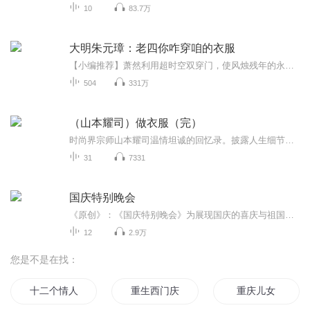
10
83.7万
大明朱元璋：老四你咋穿咱的衣服
【小编推荐】萧然利用超时空双穿门，使风烛残年的永乐大帝与朱元璋来了一次时空对话。【简介】【飞卢中文网独家签约作品】超时空双穿门，穿越到永乐二十二年，见到风烛残年的永乐大帝，成为忘年交。朱棣最后临走前最担心就是九泉之下见到朱元璋怎么办。“...
504
331万
（山本耀司）做衣服（完）
时尚界宗师山本耀司温情坦诚的回忆录。披露人生细节，坦露造衣哲学。
31
7331
国庆特别晚会
《原创》：《国庆特别晚会》为展现国庆的喜庆与祖国的深情我将以具体的场景切入从清晨升旗的庄严到街头巷尾的欢庆到历史与当下的交融，用优美的笔触传递对祖国的热爱与自豪！用诗歌和情感美文形式，歌颂祖国的繁荣富强，祝人民幸福安康！
12
2.9万
您是不是在找：
十二个情人节
重生西门庆
重庆儿女