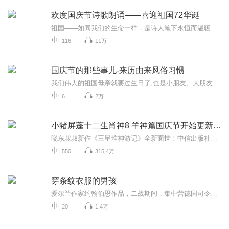
欢度国庆节诗歌朗诵——喜迎祖国72华诞
祖国——如同我们的生命一样，是诗人笔下永恒而温暖的主题。在祖国72周年华诞来临之际，特创建这个诗歌朗诵专辑，诵读经典爱国篇章，和大家一起歌颂祖国，向国庆的献礼！祝愿伟大的祖国繁荣富强，祝愿大家国庆节快乐，度过平安快乐的黄金周假期！
116
11万
国庆节的那些事儿-来历由来风俗习惯
我们伟大的祖国母亲就要过生日了,也是小朋友、大朋友们最喜欢的“国庆小长假”或说“黄金周”还有说”国庆7天乐”的，说法真是不一而足。那么“国庆节”是怎么来的？自古以来国庆节怎么庆贺？新中国国庆节的来历，以及新中国国庆节的庆贺方式又有哪些呢？ ...
6
2万
小猪屏蓬十二生肖神8 羊神篇国庆节开始更新啦！
晓东叔叔新作《三星堆神游记》全新面世！中信出版社出版！京东当当淘宝均有售！点蓝色字收听——《小猪屏蓬爆笑日记2024》《小猪屏蓬爆笑日记2》《小猪屏蓬爆笑日记1》让你笑得喘不上气！《我进故宫当富翁——小猪屏蓬故宫财商笔记》教你成为大富翁！《小...
550
315.4万
穿条纹衣服的男孩
爱尔兰作家约翰伯恩作品，二战期间，集中营德国司令官的儿子，与集中营围栏的另一边的一个犹太男孩结下了友谊，从而发生了许多令人意料不到的事情。
20
1.4万