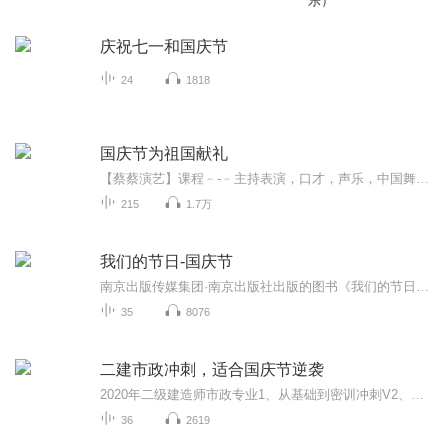
乐）
庆祝七一和国庆节
24
1818
国庆节为祖国献礼
【蔡蔡演艺】课程﹣-﹣主持表演，口才，声乐，中国舞，民族舞。独特的小舞台，专业的录音棚，每一位同学都能成为优秀的小明星。独特的教学模式，轻松上课，快乐学习！知名主持人，舞蹈家，高级教师任职授课！江南总校：河沟街42号三楼 18545856430江北分校...
215
1.7万
我们的节日-国庆节
南京出版传媒集团·南京出版社出版的图书《我们的节日》通过对中国节日文化和节日意义进行深度的挖掘，面向青少年群体构建独具特色的栏目内容，以此丰富春节、元宵节、清明节、端午节、七夕节、中秋节、重阳节等传统节日；六一节、教师节、国庆节等新兴节日的文化内涵和表现形式。促进青少年形成新的节日习俗，提升节日仪式感、认同感。音频作品由金陵朗读者联盟志愿者朗诵，南京音像出版社、金陵图书馆联合制作。
35
8076
二建市政冲刺，适合国庆节逆袭
2020年二级建造师市政专业1、从基础到密训冲刺V2、从精华课程到超压密押V3、0基础同步更新v4、持续更新到2020年考试V5、只要你跟着学让你一次稳拿证V6、渠道超压压题，超压三页纸等独家绝密压题!
36
2619