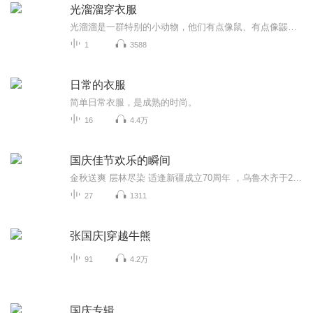
光溜溜穿衣服
光溜溜是一群特别的小动物，他们有点像鼠、有点像鼹，他们一律光溜溜不穿衣服。不过，有一只光溜溜例外——威尔伯，他偏偏喜欢穿衣打扮。其他光溜溜对他忍无可忍，因为光溜溜根本不穿衣服！面对种种质疑，威尔伯依然穿衣服，甚至开了一家服装店，他反问：“为什么不呢？” 这件事让族群里年长的光溜溜爷爷知道了，他想了又想，决定发表一项声明，这下问题可严重了！威尔伯该穿什么出席光溜溜的重要场合？光溜溜爷爷要如何“处置”威尔伯？光溜溜族群将会迎来怎样的改变？
1
3588
日常的衣服
简单日常衣服，是成熟的时尚。
16
4.4万
国庆佳节欢乐的瞬间
金秋送爽 层林尽染 适逢新疆成立70周年 ，乌鲁木齐于2025年9月23日迎来党中央和习大大带领的慰问团。新疆各族群众欢欣鼓舞，热烈欢迎。
27
1311
张国庆|穿越牛熊
91
4.2万
国庆专辑