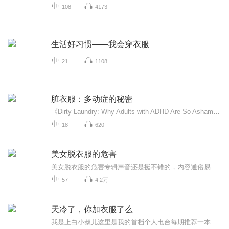
108
4173
生活好习惯——我会穿衣服
21
1108
脏衣服：多动症的秘密
《Dirty Laundry: Why Adults with ADHD Are So Ashamed and What We Can Do to Help》中文版为什么一些人总迟到、丢三落四，甚至无法控制冲动？本期节目，我们将揭开多动症（ADHD）背后不为人知的羞愧与挣扎。听一对真实情侣如何坦诚分享，用幽默和智慧直...
18
620
美女脱衣服的危害
美女脱衣服的危害专辑声音还是挺不错的，内容通俗易懂，并举例说明。希望大家可以订阅我的专辑，并关注我，欢迎评论、转发、收藏、点赞，投月票，希望让更多的人看到，帮助到更多人。
57
4.2万
天冷了，你加衣服了么
我是上白小叔儿这里是我的首档个人电台每期推荐一本书或一部影片为你带来走心的深秋夜话