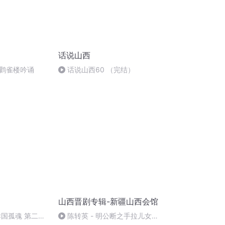
话说山西
鹳雀楼吟诵
话说山西60 （完结）
山西晋剧专辑-新疆山西会馆
异国孤魂 第二节
陈转英 - 明公断之手拉儿女泪