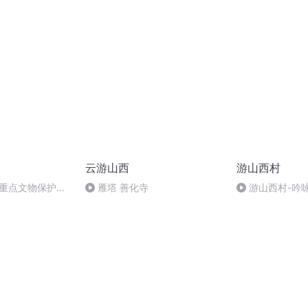
民健跑节
蒋介石为孔祥熙
令》，功过是非
云游山西
游山西村
国重点文物保护单
雁塔 善化寺
游山西村-吟