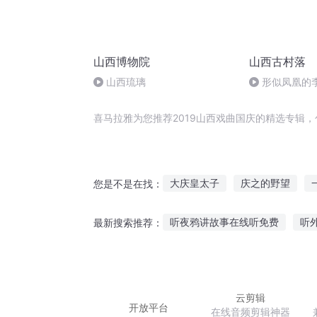
山西博物院
山西古村落
山西琉璃
形似凤凰的
喜马拉雅为您推荐2019山西戏曲国庆的精选专辑
大庆皇太子
庆之的野望
您是不是在找：
游戏狂想曲
庆云传奇
大
听夜鸦讲故事在线听免费
听
最新搜索推荐：
大官人西门庆
重生西门庆
小学生听智慧故事
听长讲述
听故事闽南歌曲大全
晚上小
云剪辑
开放平台
在线音频剪辑神器