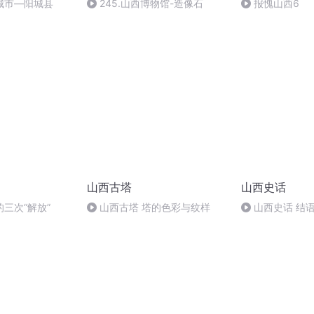
城市—阳城县
245.山西博物馆-造像石
报愧山西6
山西古塔
山西史话
三次“解放”
山西古塔 塔的色彩与纹样
山西史话 结