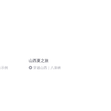
之死发布《褒扬
涟涟(晋剧)
难以定论（二）
山西夏之旅
咏示例
穿越山西｜八泉峡