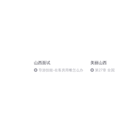
中画”
山西面试
美丽山西
导游技能-在客房用餐怎么办
第27章 全
位