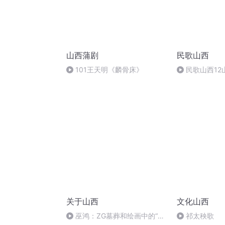
山西蒲剧
民歌山西
101王天明《麟骨床》
民歌山西12
关于山西
文化山西
巫鸿：ZG墓葬和绘画中的“画
祁太秧歌