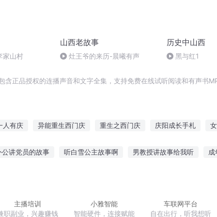
山西老故事
历史中山西
李家山村
灶王爷的来历-晨曦有声
黑与红1
，包含正品授权的连播声音和文字全集，支持免费在线试听阅读和有声书M
一人有庆
异能重生西门庆
重生之西门庆
庆阳成长手札
女
庆第一恶
重庆儿女
嘉庆皇帝
穿越之大庆帝国
安庆年记事
外公讲党员的故事
听白雪公主故事啊
男教授讲故事给我听
成
过去的故事
虐心故事谁听
听语文故事该下载什么
澳门听拇指
孩听故事好吗视频
听故事六岁小孩可以听吗
主播培训
小雅智能
车联网平台
兼职副业，兴趣赚钱
智能硬件，连接赋能
自在出行，听我想听