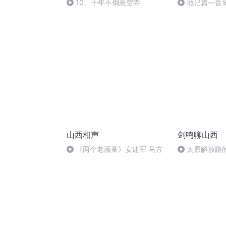
10、千年不倒悬空寺
地记篇—晋
山西相声
剑鸣聊山西
《两个老顽童》安建军 马方
太原解放路的