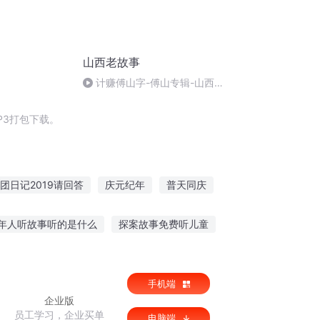
山西老故事
计赚傅山字-傅山专辑-山西老
故事
P3打包下载。
团日记2019请回答
庆元纪年
普天同庆
造物主的戏曲
庆余年之长歌行
年人听故事听的是什么
探案故事免费听儿童
姑娘的故事
江湖故事在哪听的啊
手机端
企业版
员工学习，企业买单
电脑端