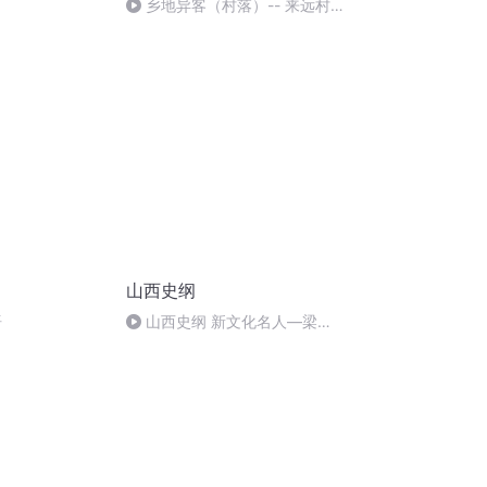
乡地异客（村落）-- 来远村
+片花+常爷爷版头+《 看秧歌》
山西史纲
语
山西史纲 新文化名人—梁园
东、阎宗临、张恒寿、任之恭