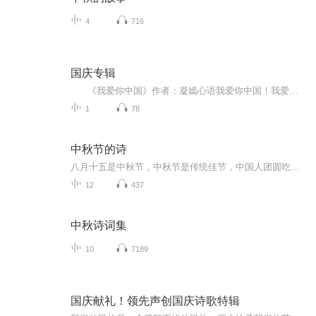
4
716
国庆专辑
《我爱你中国》作者：凝嫣心语我爱你中国！我爱你春天蓬勃的秧苗；我爱你秋日金黄的硕果。我爱你中国！我爱你青松气质，我爱你红梅品格！我爱你家乡的甜蔗好像乳汁滋润着我的心窝。我爱你中国，我要把最美的歌儿献给你，我的母亲我的祖国。我爱你中国，我爱...
1
78
中秋节的诗
八月十五是中秋节，中秋节是传统佳节，中国人团圆吃月饼的日子，这个节日自古就有，所以留下了不少关于中秋节的诗
12
437
中秋诗词集
10
7189
国庆献礼！领先声创国庆诗歌特辑