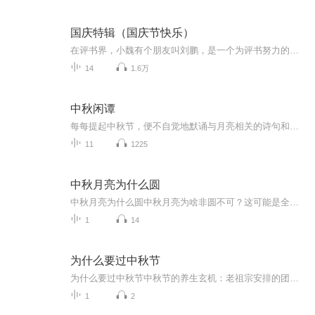
国庆特辑（国庆节快乐）
在评书界，小魏有个朋友叫刘鹏，是一个为评书努力的小伙子。在2021年国庆期间，他想弄个特辑，便烦劳我给他录个爱国题材的评书小段儿。这种事情，不是特殊情况，小魏一般不会拒绝，也就给其录了一个《鲁迅踢鬼》，等他传完，我再传到我的专辑里。另外，小...
14
1.6万
中秋闲谭
每每提起中秋节，便不自觉地默诵与月亮相关的诗句和故事来，因为中秋节里还有一个与月亮相关的美丽的传说呢！ 美丽的嫦娥姑娘和可爱的小玉兔就在月亮的广寒宫里住着，特别是在中秋节这天晚上，当一轮满月悄悄的挂在天边时，在广寒宫里、美丽的嫦娥姑娘抱着可爱的小玉兔就开活动起来，当我们与家人一起围聚在丰盛的晚餐桌旁、吃着丰盛的水果和共享月饼美食、不经意间抬头仰望天上的满月时，有眼亮的小朋友就会大叫起来：”哦，天哪，我看到月亮里面的嫦娥姐姐了，她还抱着个可爱的小兔兔和大家打招呼呢“！..… 中秋的传说和故事、闲谭古今梦落花，一起嗨聊吧...
11
1225
中秋月亮为什么圆
中秋月亮为什么圆中秋月亮为啥非圆不可？这可能是全网最硬核的养生解释 当你在朋友圈刷到第38个月饼摄影大赛时，有没有突然愣住：为啥老祖宗偏挑这个圆得像个中药丸子的月亮过节？今天咱们用中医思维+现代科学来个灵魂对谈，保准比啃五仁月饼还上头。 ...
1
14
为什么要过中秋节
为什么要过中秋节中秋节的养生玄机：老祖宗安排的团圆节，暗藏多少健康密码？ 朋友，你有没有发现，中秋节就像被设置在年度日程表上的一个强制“系统更新”？平时工作群里静如死水，这天突然集体复活，连失联十年的前同事都能蹦出来发句“中秋快乐”。...
1
2