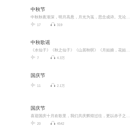
中秋节
中秋秋夜渐深，明月高悬，月光为笺，思念成诗。无论天涯咫尺，此刻共沐清辉，团圆与守望，都化作心底最暖的灯火。
17
319
中秋歌谣
《水仙子》《秋之仙子》《山居秋暝》《月姑娘，花姑娘》《月儿圆圆》《秋风吹吹》
7
4.3万
国庆节
11
2.1万
国庆节
喜迎国庆十月欢歌里，我们共庆辉煌过往，更以赤子之心，向未来书写滚烫的誓言——这盛世，值得我们以热爱相拥。
20
4542