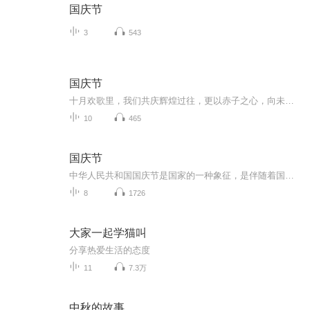
国庆节
3
543
国庆节
十月欢歌里，我们共庆辉煌过往，更以赤子之心，向未来书写滚烫的誓言——这盛世，值得我们以热爱相拥。
10
465
国庆节
中华人民共和国国庆节是国家的一种象征，是伴随着国家的出现而出现的。让我们用诗歌朗诵歌颂祖国的繁荣富强，国泰民安。
8
1726
大家一起学猫叫
分享热爱生活的态度
11
7.3万
中秋的故事