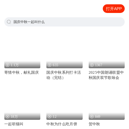
打开APP
国庆中秋一起叫什么
1.1万
635
1367
寄情中秋，献礼国庆
国庆中秋系列打卡活
2025中国朗诵联盟中
动（完结）
秋国庆双节歌咏会
18万
12
849
一起听猫叫
中秋为什么吃月饼
贺中秋