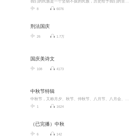
我们的民族是一个坚韧不拔的民族，历史给予我们的苦难都变成了闪着金光的勋章！我们的国家是一个龙腾虎跃的国家，那条巨龙正以不可阻挡之势崛起于神奇的东方！------------------------------------------------值此祖国70周年华诞之际，领先声创以诗歌向祖国献礼！用我们的声音、用我们的热血、用我们的灵魂诵读经典爱国篇章，歌颂我们的祖国！永远繁荣富强！
8
6076
刑法国庆
26
1.7万
国庆美诗文
108
4173
中秋节特辑
中秋节，又称月夕、秋节、仲秋节、八月节、八月会、追月节、玩月节、拜月节、女儿节或团圆节，是流行于中国众多民族与汉字文化圈诸国的传统文化节日，时在农历八月十五；因其恰值三秋之半，故名，也有些地方将中秋节定在八月十六。[1-2] 中秋节始于唐朝...
1
1624
（已完播）中秋
6
142