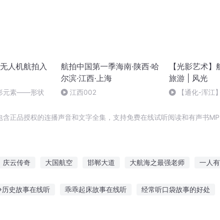
无人机航拍入
航拍中国第一季海南·陕西·哈
【光影艺术】航拍
尔滨·江西·上海
旅游 | 风光
形元素——形状
江西002
【通化-浑江
包含正品授权的连播声音和文字全集，支持免费在线试听阅读和有声书MP
庆云传奇
大国航空
邯郸大道
大航海之最强老师
一人有
代
最强修真航少
向主国归航
航空之王
大庆皇太子
重
争历史故事在线听
乖乖起床故事在线听
经常听口袋故事的好处
代
故事插画
苏醒单曲故事在线听
听北京江湖故事心得感悟
耳机