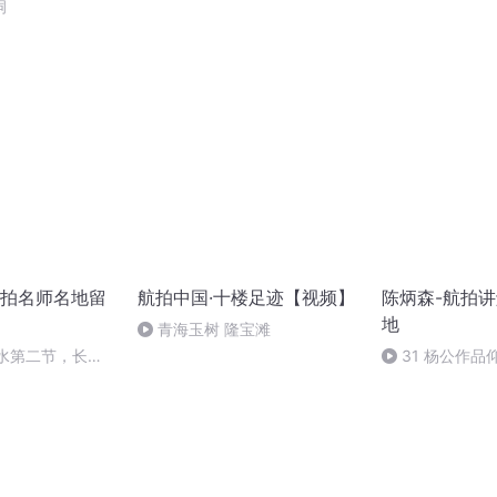
洞
拍名师名地留
航拍中国·十楼足迹【视频】
陈炳森-航拍
地
青海玉树 隆宝滩
风水第二节，长乐
31 杨公作品