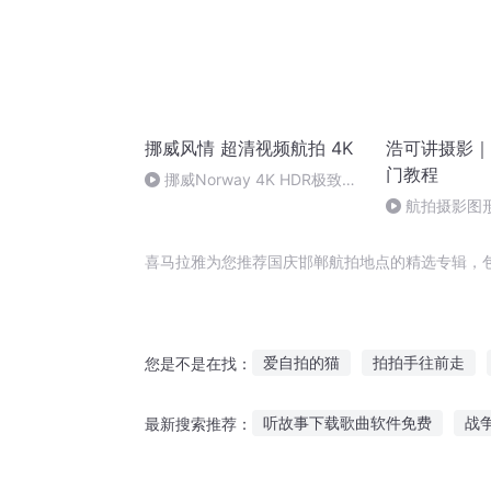
挪威风情 超清视频航拍 4K
浩可讲摄影｜
门教程
挪威Norway 4K HDR极致风
光 极致色彩体验 视觉体验 8K原
航拍摄影图
素材 超清 4K 第1集
喜马拉雅为您推荐国庆邯郸航拍地点的精选专辑，
爱自拍的猫
拍拍手往前走
您是不是在找：
我的替身是拍拍熊
航海大时
听故事下载歌曲软件免费
战
最新搜索推荐：
重生之我是航海王
大海航时
夜听让人流泪故事
听奶奶说