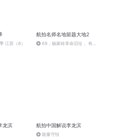
季
航拍名师名地留题大地2
季 江苏（8）
69，杨家岭革命旧址， 有典
型的陕北窑洞，了解最特别的阳
宅选址
李龙滨
航拍中国解说李龙滨
能量守恒