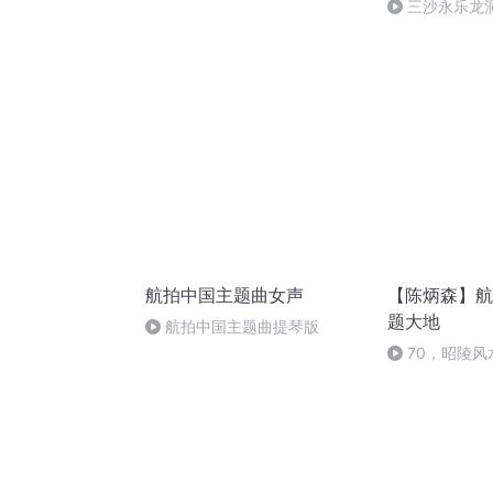
书）
坟中原一点红
三沙永乐龙
航拍中国主题曲女声
【陈炳森】航
题大地
航拍中国主题曲提琴版
70，昭陵
公主墓解读