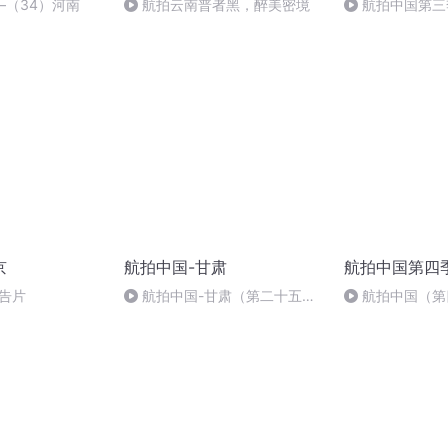
—（34）河南
航拍云南普者黑，醉美密境
航拍中国第三
篇”（五）
京
航拍中国-甘肃
航拍中国第四
告片
航拍中国-甘肃（第二十五
航拍中国（第四
集）