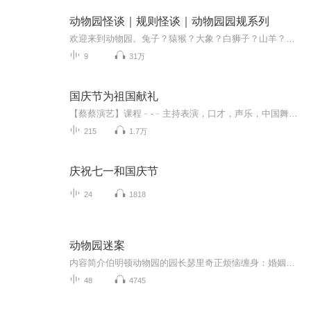
动物园怪谈｜规则怪谈｜动物园园规系列
欢迎来到动物园。兔子？猿猴？大象？白狮子？山羊？水母？它？不论如何，衷心的祝愿你，活着出去。规则类怪谈巅峰之作。作者：十六椰子B站@请求加强雷子姐已开放一切不盈利的转载/改编/二创授权
9
31万
国庆节为祖国献礼
【蔡蔡演艺】课程﹣-﹣主持表演，口才，声乐，中国舞，民族舞。独特的小舞台，专业的录音棚，每一位同学都能成为优秀的小明星。独特的教学模式，轻松上课，快乐学习！知名主持人，舞蹈家，高级教师任职授课！江南总校：河沟街42号三楼 18545856430江北分校...
215
1.7万
庆祝七一和国庆节
24
1818
动物园迷案
内容简介伯明顿动物园的园长瑟里奇正烦恼缠身：婚姻破裂；婚外恋人没有经济来源；动物园疾病蔓延，动物健康状况不容乐观……。再加上债台高筑，瑟里奇几乎被生活碾碎，他极度盼望能借助什么东西走出困境。这个精明的中年男子能如愿以偿吗？他会为了达成目...
48
4745