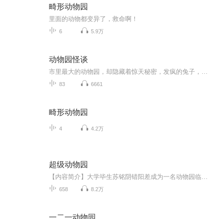
畸形动物园
里面的动物都变异了，救命啊！
6
5.9万
动物园怪谈
市里最大的动物园，却隐藏着惊天秘密，发疯的兔子，多出来的狮子，不存在的海洋馆，一件件离奇事情的背后，究竟隐藏着怎样的真相！！
83
6661
畸形动物园
4
4.2万
超级动物园
【内容简介】大学毕生苏铭阴错阳差成为一名动物园临时工，意外获得了“动物之友”的能力，可以和动物交流，甚至控制动物！【作者/主播】作者：银色纪念币主播：遥声传媒【购买须知】1、部分集数可免费试听，具体以专辑播放页为准。2、版权归原作者所有，严...
658
8.2万
一二一动物园