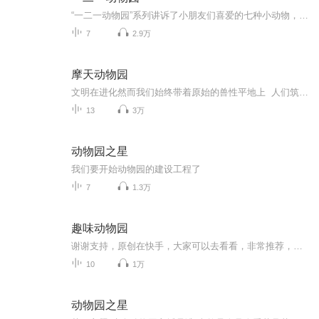
“一二一动物园”系列讲诉了小朋友们喜爱的七种小动物，在一二一动物园发生的趣味故事。在书中，一二一动物园就像一个大大的幼儿园，动物园的园长就像老师，每种小动物就像一个个小朋友，它们在这里受到无微不至的照顾，但也有自己的烦恼，一些小动物被游客忽视受到了冷落，一些小动物渴望交上朋友却不知道怎么开口，还有一些小动物因自己和别人不同而苦恼……智慧的园长和夫人用满满的爱心和巧妙的方法，帮助小动物们克服了种种困难，重新找回了自信和快乐。
7
2.9万
摩天动物园
文明在进化然而我们始终带着原始的兽性平地上 人们筑起万丈高楼不过是一座座 摩天动物园点击破亿全创作天后 G.E.M.邓紫棋华语歌坛年底震撼大作 首任总监制全新专辑【摩天动物园】2019 . 12 . 27. 重磅发行内附特殊装帧图文词本 （内含专辑概念/歌词/写...
13
3万
动物园之星
我们要开始动物园的建设工程了
7
1.3万
趣味动物园
谢谢支持，原创在快手，大家可以去看看，非常推荐，特别好看的节目。
10
1万
动物园之星