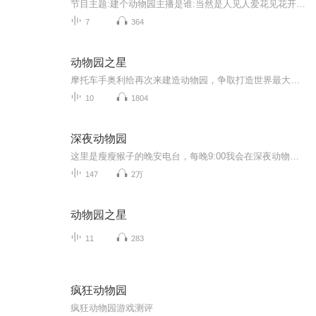
节目主题:建个动物园主播是谁:当然是人见人爱花见花开车见车爆胎的说吧军适合谁听:都适合主播的话:建动物园，别忘了三连
7
364
动物园之星
摩托车手奥利给再次来建造动物园，争取打造世界最大动物园！！！
10
1804
深夜动物园
这里是瘦瘦猴子的晚安电台，每晚9:00我会在深夜动物园读一篇好文，送给那个可爱的你~
147
2万
动物园之星
11
283
疯狂动物园
疯狂动物园游戏测评