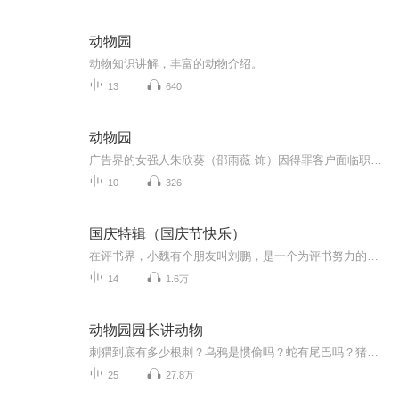
动物园
动物知识讲解，丰富的动物介绍。
13
640
动物园
广告界的女强人朱欣葵（邵雨薇 饰）因得罪客户面临职业生涯危机，为了保住饭碗，不得不接受公司安排，前往高雄寿山动物园担任实习保育员。在这个截然不同的环境中，她遇到了个性严谨、不善言辞的资深保育员苏冠州（王柏杰 饰）。从一开始的格格不入，甚至...
10
326
国庆特辑（国庆节快乐）
在评书界，小魏有个朋友叫刘鹏，是一个为评书努力的小伙子。在2021年国庆期间，他想弄个特辑，便烦劳我给他录个爱国题材的评书小段儿。这种事情，不是特殊情况，小魏一般不会拒绝，也就给其录了一个《鲁迅踢鬼》，等他传完，我再传到我的专辑里。另外，小...
14
1.6万
动物园园长讲动物
刺猬到底有多少根刺？乌鸦是惯偷吗？蛇有尾巴吗？猪肮脏吗？大象的皮厚吗？鳄鱼会流眼泪吗？小朋友们，这些问题你是不是都想过？那你知道答案吗？如果你想要得到准确的答案，最好是请教一位动物园园长，从今天开始，蝌蚪妈为你们带来《动物园园长解答趣味问题》系列，回答问题的亨利园长是德国慕尼黑海拉布伦动物园园长，他还兼任慕尼黑大学动物学教授，希望你们能喜欢他的答案~
25
27.8万