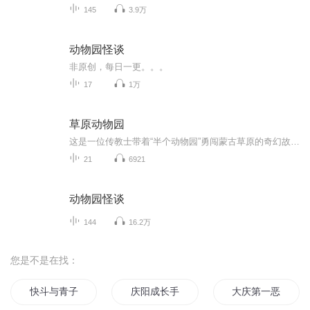
145
3.9万
动物园怪谈
非原创，每日一更。。。
17
1万
草原动物园
这是一位传教士带着“半个动物园”勇闯蒙古草原的奇幻故事。光绪末年，在京城的美国传教士柯罗威，突发奇想要去赤峰修建一座草原动物园。他带着雄狮、大象、鹦鹉、蟒蛇以及一对虎纹马、五只狒狒一起奔赴草原。草原上，盗梦少女预知未来、通晓动物语言的少...
21
6921
动物园怪谈
144
16.2万
您是不是在找：
快斗与青子的情人节
庆阳成长手札
大庆第一恶