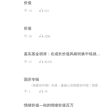
价值
13
513
价值
20
2288
嘉实基金胡涛：在成长价值风格转换中练就平衡术
17
46.9万
国庆专辑
《我爱你中国》作者：凝嫣心语我爱你中国！我爱你春天蓬勃的秧苗；我爱你秋日金黄的硕果。我爱你中国！我爱你青松气质，我爱你红梅品格！我爱你家乡的甜蔗好像乳汁滋润着我的心窝。我爱你中国，我要把最美的歌儿献给你，我的母亲我的祖国。我爱你中国，我爱...
1
78
情绪价值—你的情绪价值百万