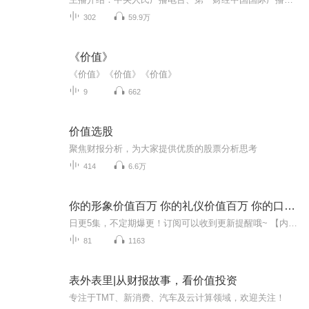
302
59.9万
《价值》
《价值》《价值》《价值》
9
662
价值选股
聚焦财报分析，为大家提供优质的股票分析思考
414
6.6万
你的形象价值百万 你的礼仪价值百万 你的口才价值百万
日更5集，不定期爆更！订阅可以收到更新提醒哦~ 【内容简介】 人与人之间的竞争是智力的竞争，也是口才的竞争。口才决定了我们的价值，决定了我们的成败。无论你从事何种行业，无论你身居什么职位，也无论你是男人还是女人，无论你是年轻还是年老，你...
81
1163
表外表里|从财报故事，看价值投资
专注于TMT、新消费、汽车及云计算领域，欢迎关注！