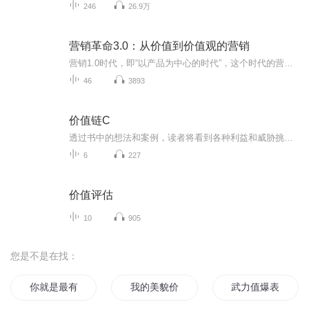
246
26.9万
营销革命3.0：从价值到价值观的营销
营销1.0时代，即“以产品为中心的时代”，这个时代的营销被认为是一种纯粹的销售，一种关于说服的艺术。 营销2.0时代，即“以消费者为中心的时代”，企业追求与顾客建立紧密的关系，不但提供产品的使用功能，更为消费者提供情感价值。 营销3.0时代，“消费...
46
3893
价值链C
透过书中的想法和案例，读者将看到各种利益和威胁挑战与竞争机会与风险本书共分三部分第一部分描述了跨国分销经销商与中国消费群在三在价值链上有部分的现象。论述了跨国零售集团吸引消费群的经营手段方式和原因第2部分深入探讨了跨国零售集团为维护自身发...
6
227
价值评估
10
905
您是不是在找：
你就是最有价值的人物
我的美貌价值十亿
武力值爆表的女票