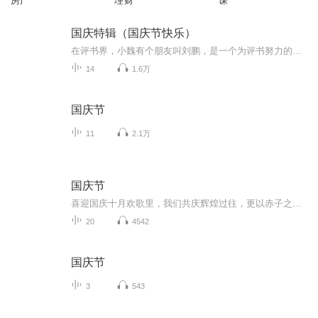
房产
理财
课
国庆特辑（国庆节快乐）
在评书界，小魏有个朋友叫刘鹏，是一个为评书努力的小伙子。在2021年国庆期间，他想弄个特辑，便烦劳我给他录个爱国题材的评书小段儿。这种事情，不是特殊情况，小魏一般不会拒绝，也就给其录了一个《鲁迅踢鬼》，等他传完，我再传到我的专辑里。另外，小...
14
1.6万
国庆节
11
2.1万
国庆节
喜迎国庆十月欢歌里，我们共庆辉煌过往，更以赤子之心，向未来书写滚烫的誓言——这盛世，值得我们以热爱相拥。
20
4542
国庆节
3
543