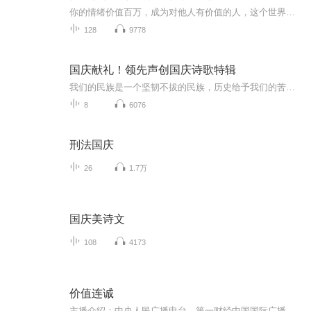
你的情绪价值百万，成为对他人有价值的人，这个世界才不会辜负你理解需求，精准回应，表达有度，让对方需要你，重视你，在意你在自己的世界独善其身，在别人的世界顺其自然
128
9778
国庆献礼！领先声创国庆诗歌特辑
我们的民族是一个坚韧不拔的民族，历史给予我们的苦难都变成了闪着金光的勋章！我们的国家是一个龙腾虎跃的国家，那条巨龙正以不可阻挡之势崛起于神奇的东方！------------------------------------------------值此祖国70周年华诞之际，领先声创以诗歌向祖国献礼！用我们的声音、用我们的热血、用我们的灵魂诵读经典爱国篇章，歌颂我们的祖国！永远繁荣富强！
8
6076
刑法国庆
26
1.7万
国庆美诗文
108
4173
价值连诚
主播介绍：中央人民广播电台、第一财经中国国际广播电台等多家媒体特约嘉宾。深圳交易所评选为“会员投教菁英”。长期从事投资者投资理念及方法的投教工作。善于分析市场情绪、把握市场节奏，紧跟市场热点。同时以公司基本面出发，寻找黄金赛道和长期价值...