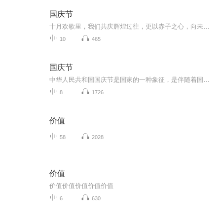
国庆节
十月欢歌里，我们共庆辉煌过往，更以赤子之心，向未来书写滚烫的誓言——这盛世，值得我们以热爱相拥。
10
465
国庆节
中华人民共和国国庆节是国家的一种象征，是伴随着国家的出现而出现的。让我们用诗歌朗诵歌颂祖国的繁荣富强，国泰民安。
8
1726
价值
58
2028
价值
价值价值价值价值价值
6
630