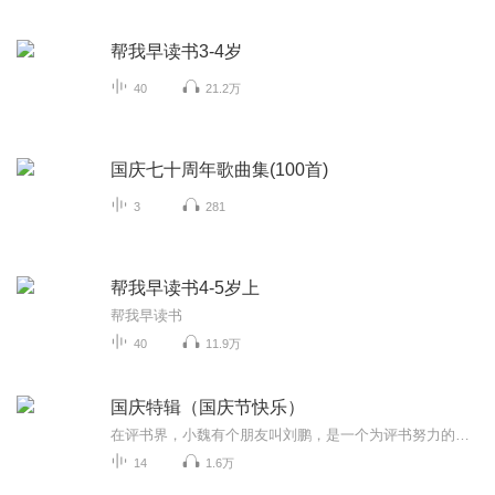
帮我早读书3-4岁
40
21.2万
国庆七十周年歌曲集(100首)
3
281
帮我早读书4-5岁上
帮我早读书
40
11.9万
国庆特辑（国庆节快乐）
在评书界，小魏有个朋友叫刘鹏，是一个为评书努力的小伙子。在2021年国庆期间，他想弄个特辑，便烦劳我给他录个爱国题材的评书小段儿。这种事情，不是特殊情况，小魏一般不会拒绝，也就给其录了一个《鲁迅踢鬼》，等他传完，我再传到我的专辑里。另外，小...
14
1.6万