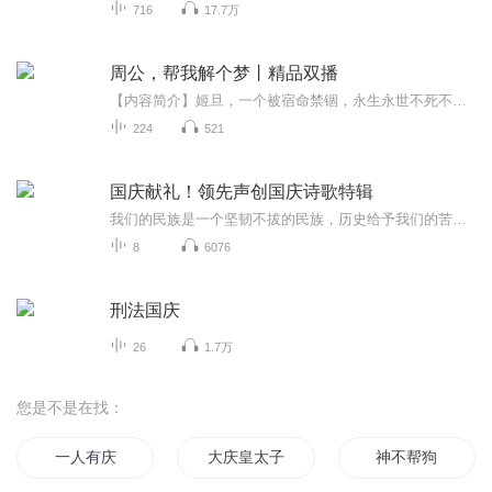
716
17.7万
周公，帮我解个梦丨精品双播
【内容简介】姬旦，一个被宿命禁锢，永生永世不死不灭的人。然而，他真正的身份是——梦境使者。他以为自己会一直孤独的走下去，直到那一天，他遇到了一个没有梦的女孩儿……【作者/主播】作者：神无示主播：乾羽、花狸颜【购买须知】1、本作品为付费有声...
224
521
国庆献礼！领先声创国庆诗歌特辑
我们的民族是一个坚韧不拔的民族，历史给予我们的苦难都变成了闪着金光的勋章！我们的国家是一个龙腾虎跃的国家，那条巨龙正以不可阻挡之势崛起于神奇的东方！------------------------------------------------值此祖国70周年华诞之际，领先声创以诗歌向祖国献礼！用我们的声音、用我们的热血、用我们的灵魂诵读经典爱国篇章，歌颂我们的祖国！永远繁荣富强！
8
6076
刑法国庆
26
1.7万
您是不是在找：
一人有庆
大庆皇太子
神不帮狗