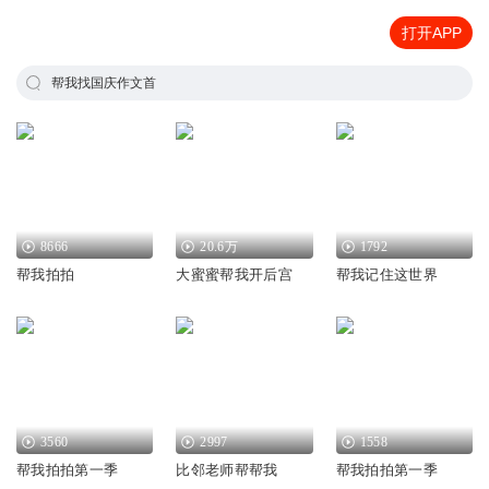
打开APP
帮我找国庆作文首
8666
20.6万
1792
帮我拍拍
大蜜蜜帮我开后宫
帮我记住这世界
3560
2997
1558
帮我拍拍第一季
比邻老师帮帮我
帮我拍拍第一季