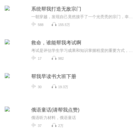
系统帮我打造无敌宗门
一朝穿越，发现自己竟然接手了一个光秃秃的宗门，幸运的是，他竟然觉醒了无敌宗门系统，他是怎样从凡界杀到仙界，又杀到神界，期待你的收听！！！
588
155.5万
救命，谁能帮我考试啊
考试是评估学生学习成果和知识掌握程度的重要方式，要珍惜每一次学习和考试的机会，来提升自己的能力和知识水平。
17
982
帮我早读书大班下册
30
19.3万
俄语童话(请帮我点赞)
俄语听力材料，俄语童话
37
2万