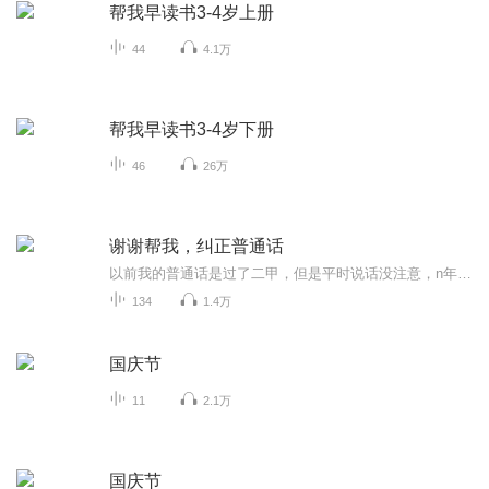
帮我早读书3-4岁上册
44
4.1万
帮我早读书3-4岁下册
46
26万
谢谢帮我，纠正普通话
以前我的普通话是过了二甲，但是平时说话没注意，n年后的现在，我的普通话退化到二乙水平，乡音特浓，ang an不分，n l不分，平翘舌不分……我决心再学普通话，重新考级超过二甲水平。您实用的建议是我前进的动力，谢谢您！
134
1.4万
国庆节
11
2.1万
国庆节