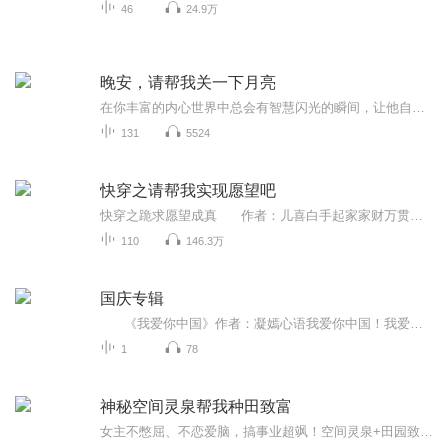
46
24.9万
晚安，请帮我关一下月亮
在你丰富的内心世界中总会有智慧闪光的瞬间，让他自由的发光并照亮未知的旅途！
131
5524
快穿之请帮我实现愿望吧
快穿之跪求愿望成真 作者：儿喜白手起家家财万贯的温宛得了绝症，日子即将走到尽头。在立遗嘱的当天，她得到一个愿望系统。以美好愿望为起点，看狂拽酷炫叼炸天的霸道女总裁如何简单粗暴的以雷霆手腕处理宿主身边的所有极品渣渣们，带领宿主奔向...
110
146.3万
国庆专辑
《我爱你中国》作者：凝嫣心语我爱你中国！我爱你春天蓬勃的秧苗；我爱你秋日金黄的硕果。我爱你中国！我爱你青松气质，我爱你红梅品格！我爱你家乡的甜蔗好像乳汁滋润着我的心窝。我爱你中国，我要把最美的歌儿献给你，我的母亲我的祖国。我爱你中国，我爱...
1
78
神秘空间灵泉帮我种田致富
女主不憋屈、不恋爱脑，搞事业超飒！空间灵泉+田园致富+甜宠恋爱，节奏舒服、越听越上头。听女主搞种植、建庄园、带全村致富，顺便收获神仙爱情，解压又治愈，越听越想归隐田园！