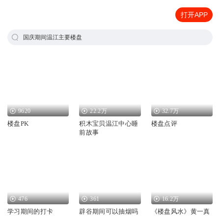
打开APP
国庆期间温江主要楼盘
9620
22.2万
32.7万
楼盘PK
积木宝贝温江中心睡
楼盘点评
前故事
476
361
16.2万
学习期间的打卡
辟谷期间可以抽烟吗
《楼盘风水》黄一真