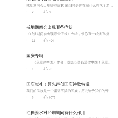
戒烟期间会出现哪些症状 戒烟时身体在闹什么脾气？老中医给你说透了 老王最近把抽了二十年的烟戒了，结果天天跟吃了火药似的，老婆说他现在比更年期还难伺候。其实这不是老王的错，是身体里的"老烟枪"在闹罢工呢！今天咱们就用中医的视角，掰开了揉碎...
2
35
戒烟期间会出现哪些症状
《戒烟期间会出现哪些症状》专辑，带你直击戒烟“阵痛期”！11个音频，10个免费，1个付费，帮你搞懂戒烟能遇到啥。免费音频系统梳理10个常见症状，付费音频深度剖析，10篇干货组合拳，让你戒烟路上不迷茫。别等烟瘾犯了才后悔，现在就听，科学戒烟，健康生...
12
404
国庆专辑
《我爱你中国》作者：凝嫣心语我爱你中国！我爱你春天蓬勃的秧苗；我爱你秋日金黄的硕果。我爱你中国！我爱你青松气质，我爱你红梅品格！我爱你家乡的甜蔗好像乳汁滋润着我的心窝。我爱你中国，我要把最美的歌儿献给你，我的母亲我的祖国。我爱你中国，我爱...
1
78
国庆献礼！领先声创国庆诗歌特辑
我们的民族是一个坚韧不拔的民族，历史给予我们的苦难都变成了闪着金光的勋章！我们的国家是一个龙腾虎跃的国家，那条巨龙正以不可阻挡之势崛起于神奇的东方！------------------------------------------------值此祖国70周年华诞之际，领先声创以诗歌向祖国献礼！用我们的声音、用我们的热血、用我们的灵魂诵读经典爱国篇章，歌颂我们的祖国！永远繁荣富强！
8
6076
红糖姜水对经期期间有什么作用