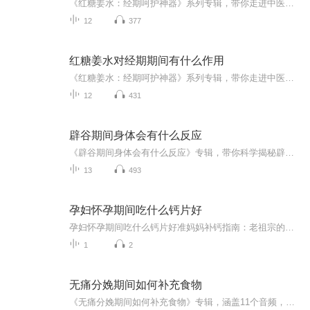
《红糖姜水：经期呵护神器》系列专辑，带你走进中医西医结合的经期调养秘籍！�⚕️�♂️� 从红糖姜水的起源到现代科学分析，全面解析经期饮用红糖姜水的益处。� 告别痛经、暖宫、补血，让你轻松度过特殊时期！� 超实用的小贴士，让你在经期也能保持健...
12
377
红糖姜水对经期期间有什么作用
《红糖姜水：经期呵护神器》系列专辑，带你走进中医西医结合的经期调养秘籍！�⚕️�♂️� 从红糖姜水的起源到现代科学分析，全面解析经期饮用红糖姜水的益处。� 告别痛经、暖宫、补血，让你轻松度过特殊时期！� 超实用的小贴士，让你在经期也能保持健...
12
431
辟谷期间身体会有什么反应
《辟谷期间身体会有什么反应》专辑，带你科学揭秘辟谷中的身体变化！11个音频，10个免费，深入浅出解析辟谷反应，从初期不适到身心净化，一步步带你了解辟谷奥秘。付费音频《辟谷期间身体会有什么反应》更是深度剖析，系统解读辟谷反应背后的中医原理。想...
13
493
孕妇怀孕期间吃什么钙片好
孕妇怀孕期间吃什么钙片好准妈妈补钙指南：老祖宗的智慧与现代科学的完美结合 各位准妈妈们注意了，现在走进诊室十个孕妇八个都会问："我这钙片该吃哪种啊？"今天咱们就用老祖宗的中医智慧，结合现代营养学，把补钙这件事聊得明明白白。 （温馨提示...
1
2
无痛分娩期间如何补充食物
《无痛分娩期间如何补充食物》专辑，涵盖11个音频，助你轻松应对分娩挑战！前10个免费音频，系统讲解无痛分娩期间如何科学补充食物，助你孕期无忧。更有1个付费音频，深入剖析无痛分娩饮食策略，让你产后恢复更快！赶紧收听，让分娩更轻松！无痛分娩孕期饮...