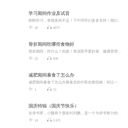
学习期间作业及试音
刚刚学习，有很多的不足！下午同学们多多支持！我们一起努力！
26
8977
骨折期间吃哪些食物好
骨折期间，吃什么？别急！资深医学爱好者、健康管理师，电子书达人教你一招！《骨折期间吃哪些食物好》系列专辑，带你了解骨折期间如何科学饮食，助力恢复。从中医西医角度，结合健康管理理念，让你轻松吃出健康，快人一步！骨折期间，吃对食物，恢复更快...
22
836
减肥期间暴食了怎么办
减肥期间暴食了怎么办暴食后的中医自救指南：别让一顿火锅毁掉你的减肥大计 看着体重秤上飙升的数字，正减肥的你突然想起昨晚那顿失控的烧烤——小龙虾配啤酒，烤馒头片蘸炼乳，最后还追加了半份芝士焗红薯。此刻肠子悔青的你，可能正在经历以下五个阶...
1
11
国庆特辑（国庆节快乐）
在评书界，小魏有个朋友叫刘鹏，是一个为评书努力的小伙子。在2021年国庆期间，他想弄个特辑，便烦劳我给他录个爱国题材的评书小段儿。这种事情，不是特殊情况，小魏一般不会拒绝，也就给其录了一个《鲁迅踢鬼》，等他传完，我再传到我的专辑里。另外，小...
14
1.6万