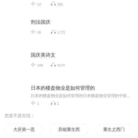
12
356
刑法国庆
26
1.7万
国庆美诗文
108
4173
日本的楼盘物业是如何管理的
日本的楼盘物业是如何管理的日本楼盘物业管理的中医式调理之道 很多人以为物业管理就是收收物业费、扫扫地，顶多再修个灯泡。但日本的物业管理，讲究的是一个“调理”二字——不是简单地解决问题，而是把整个楼盘当成一个有机的生命体来养护。这种思路...
1
1
您是不是在找：
大庆第一恶
异能重生西门庆
重生之西门庆