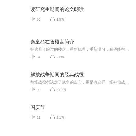
读研究生期间的论文朗读
80
1.5万
秦皇岛在售楼盘简介
把这几年跑过的楼盘，重新梳理，重新温习，希望能帮到有买房需求的人，也希望我能帮您找到温暖的家
64
2138
解放战争期间的经典战役
每场战役都决定了战争的走向，更是有这样一场神仙战役，我军仅以3万人的兵力大败敌军12万人的美械军团。在兵力和武器装备差距极大的情况下，我方将领是如何运筹帷幄赢下这场战争胜利的？这十场战役你都知道哪几个呢？
90
61.7万
国庆节
11
2.1万