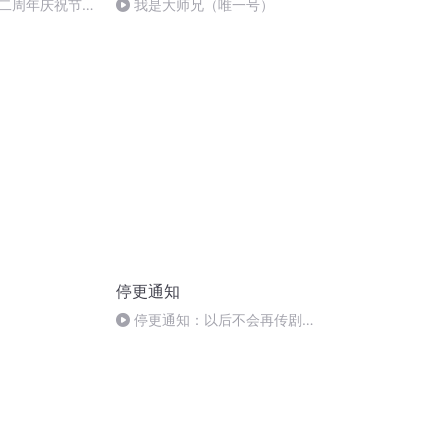
二周年庆祝节
我是大师兄（唯一号）
麦块，来世还做
停更通知
停更通知：以后不会再传剧
了，除非是亲友和自己的剧。感
谢支持~2016.12.08