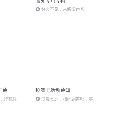
通知专用专辑
好久不见，来听听声音
王通
剧舞吧活动通知
，行智慧
浪漫七夕，相约剧舞吧，零距
离蜜恋尽在2017年8月27号晚8
点