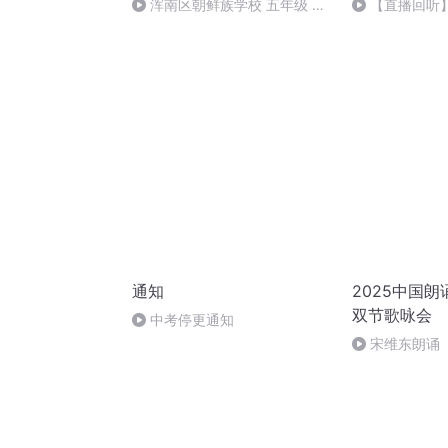
浑南区朝鲜族学校 五年级 孙
【直播回听
多永
乐！
通知
2025中国
双节歌咏会
中考停更通知
宋维东朗诵
者：碑林路人