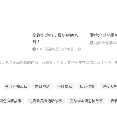
烧饼出炉啦：最新鲜的八
通往地狱的通
卦！
地狱火车票2
018 不要饱受杠精之苦，你
自己的地盘还是你做主
辑，包含正品授权的连播声音和文字全集，支持免费在线试听阅读和有声书
落叶不知余秋
末日神炉
一叶知秋
庆云传奇
炉火大帝
通知书
屈月知秋
通向只有神知道的世界
回复放假
庄主放
国怎么听故事
边看吃美食边听故事
完结全本听恐怖故事
夜
粉丝听的故事
听故事插画简单场景图片
小猫听什么故事才能睡着