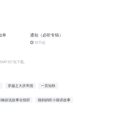
知单
通知（必听专辑）
0
对不起
MP3打包下载。
穿越之大庆帝国
一页知秋
我出去
往事知秋叶
犟仙出炉
听楠叔说故事在线听
猫妈妈听小猫讲故事
听光阴的故事歌曲感想