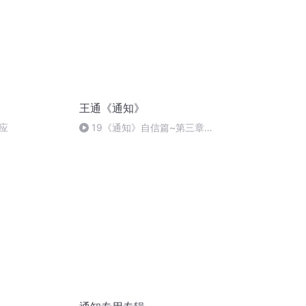
王通《通知》
应
19《通知》自信篇~第三章提
升身体能量3经络导引法3