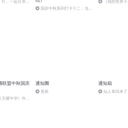
结）
】叮，一起分享快
（我的世界十
目）此生无悔入
国庆中秋系列打卡十二：当阳
方块人！
桥
朗诵联盟中秋国庆
通知圈
通知箱
更新
仙人掌回来了
《天耀中华》作