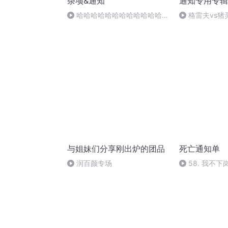
杂项&通知
通知专用专辑
哈哈哈哈哈哈哈哈哈哈哈哈哈
格雷夫vs猪
哈哈哈哈哈哈哈哈
与姐妹们分享刚出炉的团品
死亡通知单
润百颜专场
58. 我不