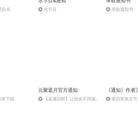
水节目&通知
录取通知书
灵队长
水节目
录取通知书
云聚遮月官方通知
《通知》作者
下岗谁下岗
【直播回听】让你舍不得摘耳
第四章第五节
机的说书人