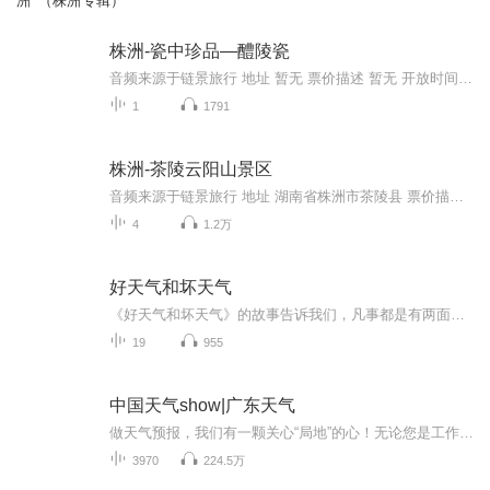
洲”（株洲专辑）
株洲-瓷中珍品—醴陵瓷
音频来源于链景旅行 地址 暂无 票价描述 暂无 开放时间 暂无 乘车信息 暂无
1
1791
株洲-茶陵云阳山景区
音频来源于链景旅行 地址 湖南省株洲市茶陵县 票价描述 75 开放时间 8：00—17：00 乘车信息 乘车路线： 火车站乘坐1路公交至工艺品市场转乘2路公交至云阳山北门 长途汽车站工艺品市场乘坐2路公交至云阳山北门 中心汽车站东阳大道乘坐旅1路公交至云阳山东门
4
1.2万
好天气和坏天气
《好天气和坏天气》的故事告诉我们，凡事都是有两面性的，有好的一面，也有坏的一面，如果我们总是盯着事情坏的一面，那么我们就不会快乐。如果我们变化一下看问题的角度，把着眼点盯着事物好的一面看，那我们的烦恼就会减少很多。
19
955
中国天气show|广东天气
做天气预报，我们有一颗关心“局地”的心！无论您是工作生活在广东，还是出差旅游在广东，我们用更精准的落地、更精细的服务，为您的出行撑起一片艳阳天。
3970
224.5万