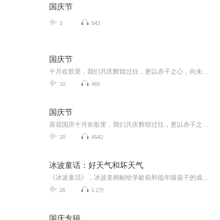
国庆节
3
543
国庆节
十月欢歌里，我们共庆辉煌过往，更以赤子之心，向未来书写滚烫的誓言——这盛世，值得我们以热爱相拥。
10
465
国庆节
喜迎国庆十月欢歌里，我们共庆辉煌过往，更以赤子之心，向未来书写滚烫的誓言——这盛世，值得我们以热爱相拥。
20
4542
冰波童话：好天气和坏天气
《冰波童话》，冰波老师献给学龄前和低年级孩子的成长礼物《好天气和坏天气》精选二三十篇童话，涵盖爱、善良、互助、感恩等主题，并分别以冰波入选统编小学语文教材的作品为书名，旨在打造名家经典与课本作家之意。贴近教学要求，集知识性、艺术性、实用性于一身，被编入小学语文教材中。这些作品或呼唤亲情，或充满智慧，或体味友情，或感受成长，或温暖感人，或幽默风趣，从多个方面带给孩子爱与温情的启迪以及心灵与智慧的成长。...
26
1.2万
国庆专辑