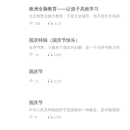
株洲全脑教育——让孩子高效学习
北京智慧合能力教育，不是文化辅导，也不是艺术培训，而是培养学习兴趣、提升学习能力，顺带解决学习问题。专业改善：上课不专心、作业写的慢、学习没兴趣、知识记不牢、题目看不懂、作文不会写、表达能力差、内向没自信。有问题，解决问题；没问题，提升...
101
2.1万
国庆特辑（国庆节快乐）
在评书界，小魏有个朋友叫刘鹏，是一个为评书努力的小伙子。在2021年国庆期间，他想弄个特辑，便烦劳我给他录个爱国题材的评书小段儿。这种事情，不是特殊情况，小魏一般不会拒绝，也就给其录了一个《鲁迅踢鬼》，等他传完，我再传到我的专辑里。另外，小...
14
1.6万
国庆节
11
2.1万
国庆节
中华人民共和国国庆节是国家的一种象征，是伴随着国家的出现而出现的。让我们用诗歌朗诵歌颂祖国的繁荣富强，国泰民安。
8
1726