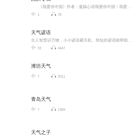
《我爱你中国》作者：凝嫣心语我爱你中国！我爱你春天蓬勃的秧苗；我爱你秋日金黄的硕果。我爱你中国！我爱你青松气质，我爱你红梅品格！我爱你家乡的甜蔗好像乳汁滋润着我的心窝。我爱你中国，我要把最美的歌儿献给你，我的母亲我的祖国。我爱你中国，我爱...
1
78
天气谚语
古人智慧识万物，小小谚语藏天机。简短的谚语能帮助人们提前预测天气变化。
33
4447
潍坊天气
7
2011
青岛天气
7
1369
天气之子