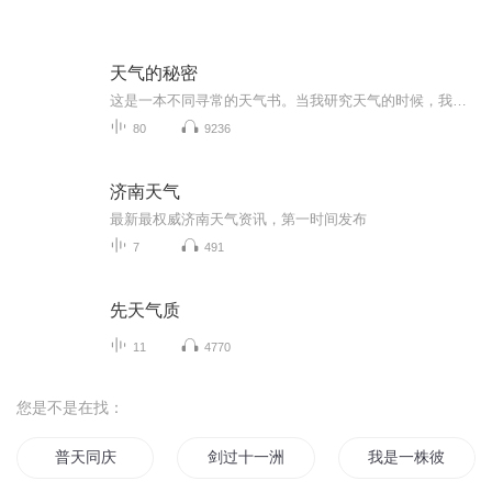
天气的秘密
这是一本不同寻常的天气书。当我研究天气的时候，我并非盯着屏幕上的图表看，而是绕着一棵树转转，上街走走，从中发现线索，并获取关于当下、过去和未来天气的启示。这种方式能带领我们进入一片鲜为人知的奇妙领域：小气候。让我们享受小范围的局部观察，...
80
9236
济南天气
最新最权威济南天气资讯，第一时间发布
7
491
先天气质
11
4770
您是不是在找：
普天同庆
剑过十一洲
我是一株彼岸花