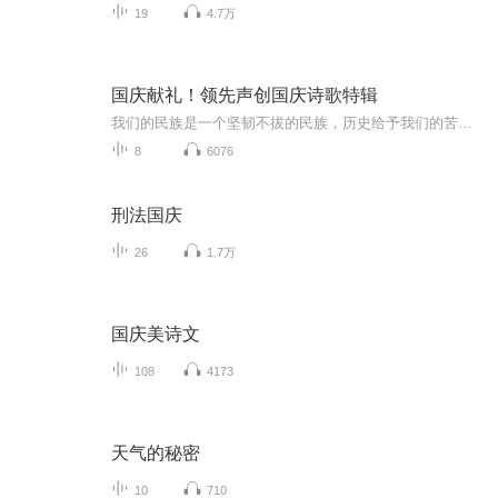
19
4.7万
国庆献礼！领先声创国庆诗歌特辑
我们的民族是一个坚韧不拔的民族，历史给予我们的苦难都变成了闪着金光的勋章！我们的国家是一个龙腾虎跃的国家，那条巨龙正以不可阻挡之势崛起于神奇的东方！------------------------------------------------值此祖国70周年华诞之际，领先声创以诗歌向祖国献礼！用我们的声音、用我们的热血、用我们的灵魂诵读经典爱国篇章，歌颂我们的祖国！永远繁荣富强！
8
6076
刑法国庆
26
1.7万
国庆美诗文
108
4173
天气的秘密
10
710