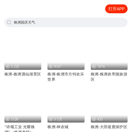
打开APP
株洲国庆天气
1.2万
9537
7974
株洲-株洲酒仙湖景区
株洲-株洲市方特欢乐
株洲-株洲炎帝陵旅游
世界
区
1526
3.1万
435
“诗颂工业 光耀株
株洲-神农城
株洲-大田坡鹿保护区