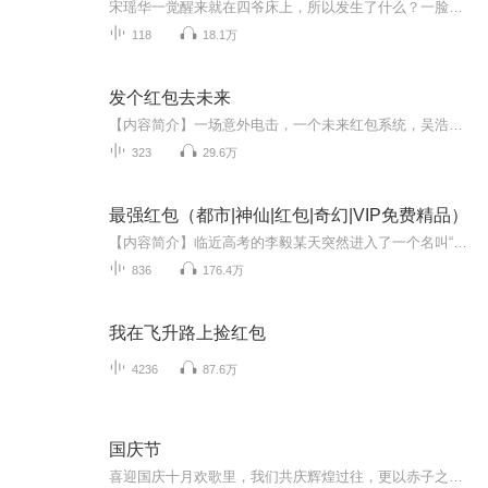
宋瑶华一觉醒来就在四爷床上，所以发生了什么？一脸懵的她终于看见了缩在角落的自己的金手指，一个微信红包群，呵呵，非酋本酋的她，简直好惨一清穿格格。
118
18.1万
发个红包去未来
【内容简介】一场意外电击，一个未来红包系统，吴浩仁的生活彻底改变。嗯，这部未来电影不错，可惜里面不能出现的镜头太多，我删、删、删……（我诅咒Up主吃方便面没调料包，顺便跪求视频完整版）嗯，这首未来歌曲也不错，放在网上给大家听听……（此曲只...
323
29.6万
最强红包（都市|神仙|红包|奇幻|VIP免费精品）
【内容简介】临近高考的李毅某天突然进入了一个名叫“东西方神界友好交流群”的聊天群，一群神话重度中毒症爱好者顶着东西方诸神的名字吵架灌水，时不时还发个红包斗富。只是当李毅抢到了一个红包之后，他发现，这群逗比居然是真的众神！叮，您抢到了媒神月老的红包，“姻缘红线”已经存入您的钱包。叮，您抢到了智慧与战争女神雅典娜的红包，“雅典娜智慧之光碎片”已经存入您的钱包。李毅的命运轨迹骤然偏离，被拉到了一个无人能够预知的轨道，但是李毅表示，对于这样的变化，他很喜欢！
836
176.4万
我在飞升路上捡红包
4236
87.6万
国庆节
喜迎国庆十月欢歌里，我们共庆辉煌过往，更以赤子之心，向未来书写滚烫的誓言——这盛世，值得我们以热爱相拥。