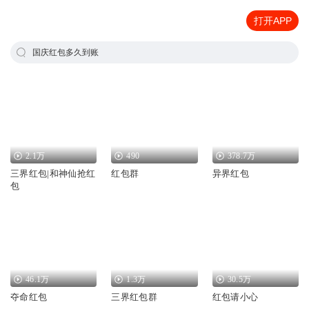
打开APP
国庆红包多久到账
2.1万
490
378.7万
三界红包|和神仙抢红
红包群
异界红包
包
46.1万
1.3万
30.5万
夺命红包
三界红包群
红包请小心