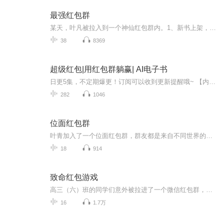
最强红包群
某天，叶凡被拉入到一个神仙红包群内。1、新书上架，日更两集！2、版权归原作者所有，严禁翻录成任何形式，严禁在任何第三方平台传播，违者将追究其法律责任。3、如在充值/购买环节遇到问题，可以通过页面左上方按钮，分享至微信内使用微信支付完成购买。4...
38
8369
超级红包|用红包群躺赢| AI电子书
日更5集，不定期爆更！订阅可以收到更新提醒哦~ 【内容简介】 无意间进入一个红包群，伏念不淡定了！路飞发红包，我抢！哎呦，恶魔果实？牛魔王发红包，我还抢！哎哟，抢了牛尾巴！李莫愁发红包，我继续抢，肚兜算怎么回事？小手一抖，红包到手！ 【作...
282
1046
位面红包群
叶青加入了一个位面红包群，群友都是来自不同世界的大佬，给她发了很多有趣的红包。比如疯批美人的怎么吃甜食都不会胖，以及某黑泥精的百分百miss子弹，某蛤蜊首领的平地摔技能包helliphellip从群友这里得到了不少的好处后，叶青也觉得是时候投桃报李，于...
18
914
致命红包游戏
高三（六）班的同学们意外被拉进了一个微信红包群，这个群的群主名是一个的表情，他的头像是空一片白，他的简介栏没有任何信息。他要班级里的同学完成他发布的游戏，没有完成的则接受惩罚。可是，谁也没想到，事情竟然向不可弥补的地方发展了...
16
1.7万