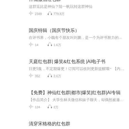
这群逗比是神仙？陆一帆玩转这群神仙
2349
779.8万
国庆特辑（国庆节快乐）
在评书界，小魏有个朋友叫刘鹏，是一个为评书努力的小伙子。在2021年国庆期间，他想弄个特辑，便烦劳我给他录个爱国题材的评书小段儿。这种事情，不是特殊情况，小魏一般不会拒绝，也就给其录了一个《鲁迅踢鬼》，等他传完，我再传到我的专辑里。另外，小...
14
1.6万
天庭红包群| 爆笑&红包系统 |AI电子书
日更5集，不定期爆更！订阅可以收到更新提醒哦~ 【内容简介】 叶辰偶然加入一个红包群，里面汇聚了各路神仙。一张姻缘符，让他邂逅美女总裁。一套拳法，让他战斗力飙升。一个红包群，让穷屌丝叶辰拥有了全世界。 【作者介绍】 作者：不醉，网络小说作...
352
2.6万
【免费】神仙红包群|都市|爆笑|红包群|AI专辑
【作品简介】 大学生林天微信和妹子聊天，却偶然被邀请进入了特殊的微信群。看着一个个神仙吹大牛，发红包，林天觉得一定是恶作剧，然而没想到……【作者简介】捣。蛋AI专辑，全集免费，欢迎收听，订阅可以收到更新提示～
124
2万
清穿宋格格的红包群