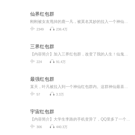
仙界红包群
刚刚被女友甩掉的鹿一凡，被莫名其妙的拉入一个神仙的微信红包群，从此他的幸福生活来临了！ “恭喜你，抢到玉帝的愿望符一张，使用后可实现一个愿望。” “恭喜你，抢到斗战胜佛的七十二变功法，使用后可变化世间万物。” 总之，鹿哥吊炸天的幸...
2349
236.4万
三界红包群
【内容简介】加入三界红包群，改变了我的人生！仙鬼妖魔，红包不断。如意猴毛，天庭狗粮，神器仙丹，可爱仙女……全都要！【作者/主播简介】作者：唐朝，网络小说作家。主播：多为，声音的传达者。从事主持行业10年的光景！播讲风格风趣幽默演播作品《三界...
224
91.4万
最强红包群
某天，叶凡被拉入到一个神仙红包群内。这群神仙最喜欢的事情就是吹牛、扯皮、发红包。“为什么？”叶凡不敢相信眼前的一切，不甘心地问。“难道你自己就不知道？”严小静嘴角咧开一抹冷笑，“我跟你在一起能得到什么？你就是一个穷逼，你什么都给不了我，...
57
3.3万
宇宙红包群
【内容简介】大学生李路的手机变异了，QQ里多了一个宇宙红包群！这个群的成员都是宇宙各个星系中的高级生命。增加寿命的药材，改善体质的龙肉，治病的蓝瘦香菇，能透视的眼药水，一切应有尽有。自从进入这个群，李路腰不酸了，腿不疼了，脑袋变灵光了，还...
306
440.3万