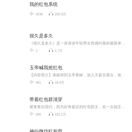
我的红包系统
4236
209.3万
很久是多久
《很久是多久》是一首讲述年轻男女情感纠葛的最新单曲，失恋的滋味并不好受，分手也许也是迫不得已......不同于以往雨宗林其他慷慨激昂的歌曲，也不是那种感情破裂时的撕心裂肺，雨宗林独特的嗓音将词曲中的忧桑、无奈、不舍、思念等多种情绪娓娓道来，那种发自内心的歌喉和他对内心的真情流露。流过泪，滴过血，恋过你；承诺是“枷锁”，也是最后的“执着”。...
2
1.7万
玉帝喊我抢红包
【内容简介】谁能得到玉帝青睐，加入天庭甘霖台，抢到神仙发出的红包？谁又能从一介凡人做到监察使道尊，把那些只抢不发的神仙毫不留情踢出去？我能！！！张逸这样想的时候，双眼眯成了弯弯月牙，嘴边不禁唱出了那句“自从有了你，生命里都是奇迹……”【...
401
16.4万
带着红包群清穿
紫青青在现代，因为好奇最近的红包群文，在一次福主咨询的时候，不小心打开了一道红包群口令。“滴……恭喜你答对口令，开启帝王娇宠美妃红包群。”紫大师还没来得及看清红包群名称时，醒来就穿到清朝康熙的后宫，还成了进宫三年都未得宠幸的荣妃马佳氏。*...
265
152.2万
神仙微信红包群