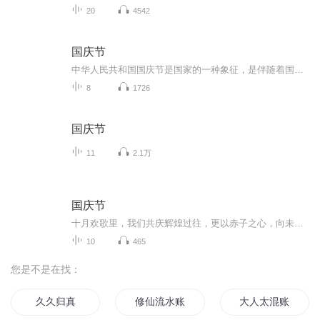
20
4542
国庆节
中华人民共和国国庆节是国家的一种象征，是伴随着国家的出现而出现的。让我们用诗歌朗诵歌颂祖国的繁荣富强，国泰民安。
8
1726
国庆节
11
2.1万
国庆节
十月欢歌里，我们共庆辉煌过往，更以赤子之心，向未来书写滚烫的誓言——这盛世，值得我们以热爱相拥。
10
465
您是不是在找：
久久归真
修仙流水账
大人太混账