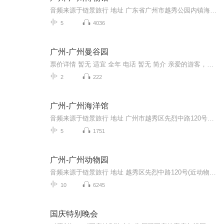
音频来源于链景旅行 地址 广东省广州市越秀公园内镇海楼 票价描述 暂无 开放时间 9：00—17：30 乘车信息 暂无
5
4036
广州-广州曼谷园
票价详情 暂无 适宜 全年 电话 暂无 简介 亲爱的游客，欢迎您来到广州曼谷园参观游玩。提起曼谷，您也许会想到那些奢华的寺庙，想到美味的冬阴功汤，想到标志性的大象雕塑，想到泰国那古老而神秘的文化。如果您也想一睹泰国美景却无暇抽身前往，来广州曼谷...
2
222
广州-广州海洋馆
音频来源于链景旅行 地址 广州市越秀区先烈中路120号广州动物园内 票价描述 单独海洋馆门票100元，套票130元（海洋馆、动物园、锦鳞苑、3D海洋空间）。 开放时间 9:00-17:30，售票时间：北门（先烈中路）8:30-16:00，南门（环市东路）8:30-15:30。 乘车信...
5
1751
广州-广州动物园
音频来源于链景旅行 地址 越秀区先烈中路120号(近动物园公交总站) 票价描述 暂无 开放时间 8：30—17：30 乘车信息 公交动物园总站（正门）：84、84A动物园总站（正门公交站场）：高峰快线8、高峰快线79、72、74、127、220、246、706、夜46动物园站：大学...
10
6245
国庆特别晚会