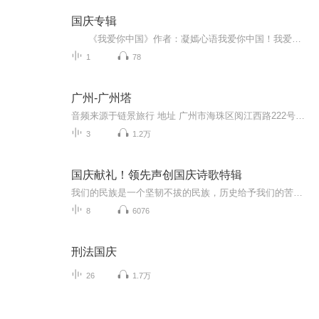
国庆专辑
《我爱你中国》作者：凝嫣心语我爱你中国！我爱你春天蓬勃的秧苗；我爱你秋日金黄的硕果。我爱你中国！我爱你青松气质，我爱你红梅品格！我爱你家乡的甜蔗好像乳汁滋润着我的心窝。我爱你中国，我要把最美的歌儿献给你，我的母亲我的祖国。我爱你中国，我爱...
1
78
广州-广州塔
音频来源于链景旅行 地址 广州市海珠区阅江西路222号广州塔内 票价描述 广州塔室内观光成人票150元（含白云星空观光大厅），其它区域门票价格及套票信息，请查看景区官网。 开放时间 9:30-22:30（22:00停止售票及入塔） 乘车信息 暂无
3
1.2万
国庆献礼！领先声创国庆诗歌特辑
我们的民族是一个坚韧不拔的民族，历史给予我们的苦难都变成了闪着金光的勋章！我们的国家是一个龙腾虎跃的国家，那条巨龙正以不可阻挡之势崛起于神奇的东方！------------------------------------------------值此祖国70周年华诞之际，领先声创以诗歌向祖国献礼！用我们的声音、用我们的热血、用我们的灵魂诵读经典爱国篇章，歌颂我们的祖国！永远繁荣富强！
8
6076
刑法国庆
26
1.7万