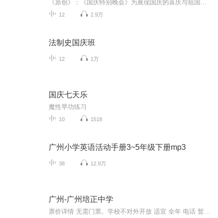
《原创》：《国庆特别晚会》为展现国庆的喜庆与祖国的深情我将以具体的场景切入从清晨升旗的庄严到街头巷尾的欢庆到历史与当下的交融，用优美的笔触传递对祖国的热爱与自豪！用诗歌和情感美文形式，歌颂祖国的繁荣富强，祝人民幸福安康！
12
2.9万
法制史国庆班
12
1万
国庆七天乐
魔性早功练习
10
1518
广州小学英语活动手册3~5年级下册mp3
38
12.9万
广州-广州培正中学
票价详情 无需门票。学校不对外开放 适宜 全年 电话 暂无 简介 亲爱的游客，欢迎您来到广州培正中学参观游玩。广州培正中学是广州百年名校之一，创办于1889年。学校坐落在广州市东山区培正路，占地6万平方米，校舍古朴典雅，环境幽静优美。周边的建筑群也...