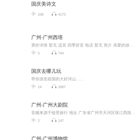
国庆美诗文
108
4173
广州-广州西塔
票价详情 暂无 适宜 四季皆宜 电话 暂无 简介 亲爱的游客朋友，现在展现在您面前的这座建筑物就是广州市标志性的新建筑——广州珠江新城西塔，它也是超高层建筑的代表。 广州西塔位于广州新城市中轴线西侧，总建筑面积为约45万平方米。主塔楼地面以上103层，高432米。主塔楼的建筑造型独特，宛如 “通透水晶”；每当夜晚的时候，主塔楼楼身的通体彩灯由下而上亮起。夜色下，西塔仿佛身披万盏LED织就的“渔网装”，红、黄、绿、紫、蓝五色彩灯闪烁。玻璃上X形状的外包裹钢筋加上通体晶莹剔透的塔身，使得广州西塔与对岸的四色“小蛮腰”———广州新电视塔交相辉映，非常美丽。 在广州西塔里面有不少好玩的地方。大厦由超甲级写字楼、五星级超豪华四季酒店、国际会议中心等五大功能组成。 多层次的景观特点仿佛山体的山麓、山腰和山顶，不同高度呈现出不同的特点，参观者在各种层面来回穿梭，感受截然不同的独特景观。 这里是广州的金融中心，周围高楼林立，蔚为壮观。 好了，关于广州西塔，链景旅行小秘书就为您介绍到这里了。下面就请您和我登高一望，去俯视广州全景，来感受下不一样的广州吧！ 音频来源于链景旅行
5
744
国庆去哪儿玩
带你游览祖国的大好河山……
14
2687
广州-广州大剧院
音频来源于链景旅行 地址 广东省广州市天河区珠江西路1号 票价描述 无需门票。演出门票需另购 开放时间 演出时间不定，按照景区最新公布为准 乘车信息 暂无
2
147
广州-广州博物馆