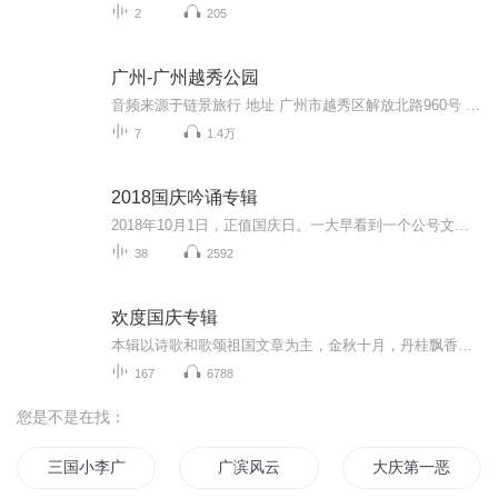
2
205
广州-广州越秀公园
音频来源于链景旅行 地址 广州市越秀区解放北路960号 票价描述 暂无 开放时间 06:00~21:00 乘车信息 暂无
7
1.4万
2018国庆吟诵专辑
2018年10月1日，正值国庆日。一大早看到一个公号文章，正是文天祥的《己卯十月一日至燕越五日罹狴犴有感而赋》。当然，彼十一非当今的十一。不过数字的巧合还是让人感触，今天拿来读一读，体味一番历史英杰的民族情怀，恰也当时。 根据诗题来看，这组诗是写于十月一日至十月五日之间，是文天祥被俘之后所作，这些诗作不仅有凛凛正气，更也能看的到他百端交集的复杂情感。另一首于右任先生的《望大陆》，微信公号有称《望乡》，一句“山之上国之殇”荡气回肠，一并兴起拿来读了一读。仓促间多有瑕疵...
38
2592
欢度国庆专辑
本辑以诗歌和歌颂祖国文章为主，金秋十月，丹桂飘香，在这个充满丰收喜悦的季节里，我们满怀激动和自豪，迎来了中华人民共和国76周年华诞。这不仅是一个庄重的纪念日，更是全体中华儿女共同欢庆的盛大的节日，承载着深厚的民族情感和历史意义.
167
6788
您是不是在找：
三国小李广
广滨风云
大庆第一恶