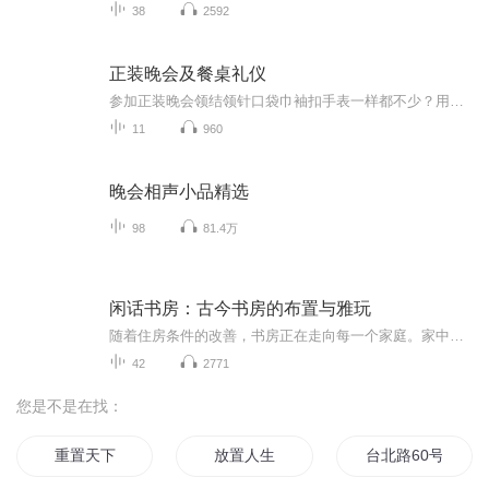
38
2592
正装晚会及餐桌礼仪
参加正装晚会领结领针口袋巾袖扣手表一样都不少？用过的西餐刀叉放回了原处？拿起面包盘里的面包就一口口的咬着吃？ 化繁为简才是着装正道小小面包也有BMW法则双语教你学校英语书上学不到的礼节知识
11
960
晚会相声小品精选
98
81.4万
闲话书房：古今书房的布置与雅玩
随着住房条件的改善，书房正在走向每一个家庭。家中安排一个书房，让自己和家人在这里进行阅读学习，会客谈事，品茗论道是多么精致而高雅的生活。但是人们对书房如何布置以及布置的原则、标准、陈设、用具和雅玩；书房内的绿植、藏书如何摆放；书房内挂什...
42
2771
您是不是在找：
重置天下
放置人生
台北路60号