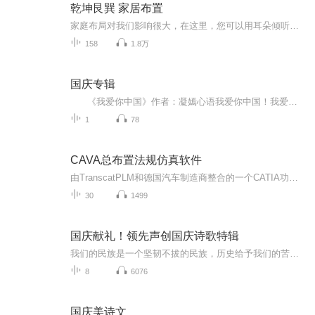
乾坤艮巽 家居布置
家庭布局对我们影响很大，在这里，您可以用耳朵倾听，快速学习，简单应用，改变了环境，影响了我们的心情，改变了我们的生活态度，依然我们可以扭转乾坤，柳暗花明又一村。欢迎大家多多关注！
158
1.8万
国庆专辑
《我爱你中国》作者：凝嫣心语我爱你中国！我爱你春天蓬勃的秧苗；我爱你秋日金黄的硕果。我爱你中国！我爱你青松气质，我爱你红梅品格！我爱你家乡的甜蔗好像乳汁滋润着我的心窝。我爱你中国，我要把最美的歌儿献给你，我的母亲我的祖国。我爱你中国，我爱...
1
78
CAVA总布置法规仿真软件
由TranscatPLM和德国汽车制造商整合的一个CATIA功能模块。此模块中包含了国际上使用的一些汽车法律法规和标准，它可以在从概念车设计到整车认证的车辆设计全生命周期中提供相关相关法律法规及认证标准的参考和校验。并提供了许多基于CATIA的人机工程解决方...
30
1499
国庆献礼！领先声创国庆诗歌特辑
我们的民族是一个坚韧不拔的民族，历史给予我们的苦难都变成了闪着金光的勋章！我们的国家是一个龙腾虎跃的国家，那条巨龙正以不可阻挡之势崛起于神奇的东方！------------------------------------------------值此祖国70周年华诞之际，领先声创以诗歌向祖国献礼！用我们的声音、用我们的热血、用我们的灵魂诵读经典爱国篇章，歌颂我们的祖国！永远繁荣富强！
8
6076
国庆美诗文