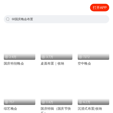
打开APP
60国庆晚会布置
2.9万
3.7万
7272
国庆特别晚会
桌面布置｜收纳
空中晚会
757
1.6万
6.2万
综艺晚会
国庆特辑（国庆节快
沉浸式布置|收纳