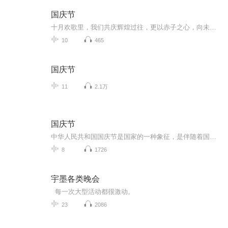
国庆节
十月欢歌里，我们共庆辉煌过往，更以赤子之心，向未来书写滚烫的誓言——这盛世，值得我们以热爱相拥。
10
465
国庆节
11
2.1万
国庆节
中华人民共和国国庆节是国家的一种象征，是伴随着国家的出现而出现的。让我们用诗歌朗诵歌颂祖国的繁荣富强，国泰民安。
8
1726
宇墨各类晚会
每一次大型活动都很激动。
23
2086