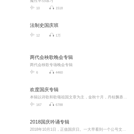
魔性早功练习
10
1518
法制史国庆班
12
1万
两代会秧歌晚会专辑
两代会秧歌专场晚会专辑
6
4460
欢度国庆专辑
本辑以诗歌和歌颂祖国文章为主，金秋十月，丹桂飘香，在这个充满丰收喜悦的季节里，我们满怀激动和自豪，迎来了中华人民共和国76周年华诞。这不仅是一个庄重的纪念日，更是全体中华儿女共同欢庆的盛大的节日，承载着深厚的民族情感和历史意义.
167
6788
2018国庆吟诵专辑
2018年10月1日，正值国庆日。一大早看到一个公号文章，正是文天祥的《己卯十月一日至燕越五日罹狴犴有感而赋》。当然，彼十一非当今的十一。不过数字的巧合还是让人感触，今天拿来读一读，体味一番历史英杰的民族情怀，恰也当时。 根据诗题来看，这组诗是写于十月一日至十月五日之间，是文天祥被俘之后所作，这些诗作不仅有凛凛正气，更也能看的到他百端交集的复杂情感。另一首于右任先生的《望大陆》，微信公号有称《望乡》，一句“山之上国之殇”荡气回肠，一并兴起拿来读了一读。仓促间多有瑕疵...