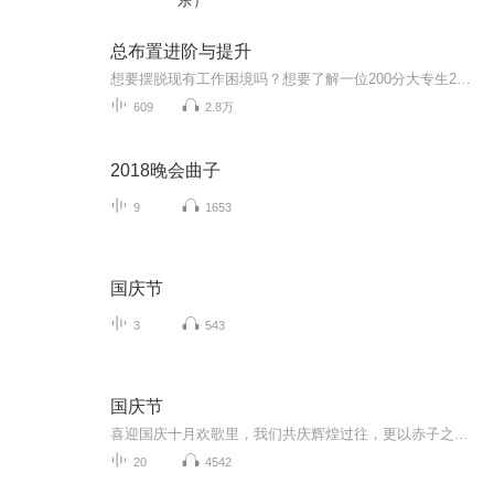
乐）
总布置进阶与提升
想要摆脱现有工作困境吗？想要了解一位200分大专生29岁转行，如何逆袭成为年薪35万的新能源汽车设计开发工程师的吗？来听我这个专辑吧，成功可以批量复制的。总布置工程师不是简单的看看间隙，摆摆零部件，它也可以很到位！
609
2.8万
2018晚会曲子
9
1653
国庆节
3
543
国庆节
喜迎国庆十月欢歌里，我们共庆辉煌过往，更以赤子之心，向未来书写滚烫的誓言——这盛世，值得我们以热爱相拥。
20
4542