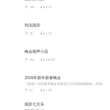
108
4173
刑法国庆
26
1.7万
晚会相声小品
382
446.5万
2026年新年新春晚会
《原创》2026新年晚会专辑当乙巳年的钟鼓敲响，2026新年晚会专辑携满格暖意与昂扬锐气而来，为辞旧迎新的时刻镌刻专属声影记忆。这张专辑以“骐骥驰骋 势不可挡”为精神内核，将传统美学与时代活力熔铸一炉，多元素情感风与匠心编排交织成篇，这里有童话故...
27
1.4万
国庆七天乐